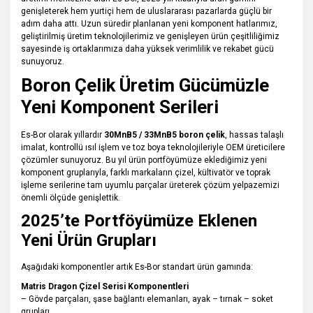
genişleterek hem yurtiçi hem de uluslararası pazarlarda güçlü bir
adım daha attı. Uzun süredir planlanan yeni komponent hatlarımız,
geliştirilmiş üretim teknolojilerimiz ve genişleyen ürün çeşitliliğimiz
sayesinde iş ortaklarımıza daha yüksek verimlilik ve rekabet gücü
sunuyoruz.
Boron Çelik Üretim Gücümüzle
Yeni Komponent Serileri
Es-Bor olarak yıllardır
30MnB5 / 33MnB5 boron çelik
, hassas talaşlı
imalat, kontrollü ısıl işlem ve toz boya teknolojileriyle OEM üreticilere
çözümler sunuyoruz. Bu yıl ürün portföyümüze eklediğimiz yeni
komponent gruplarıyla, farklı markaların çizel, kültivatör ve toprak
işleme serilerine tam uyumlu parçalar üreterek çözüm yelpazemizi
önemli ölçüde genişlettik.
2025’te Portföyümüze Eklenen
Yeni Ürün Grupları
Aşağıdaki komponentler artık Es-Bor standart ürün gamında:
Matris Dragon Çizel Serisi Komponentleri
– Gövde parçaları, şase bağlantı elemanları, ayak – tırnak – soket
grupları