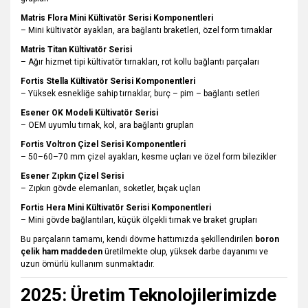
Matris Flora Mini Kültivatör Serisi Komponentleri
– Mini kültivatör ayakları, ara bağlantı braketleri, özel form tırnaklar
Matris Titan Kültivatör Serisi
– Ağır hizmet tipi kültivatör tırnakları, rot kollu bağlantı parçaları
Fortis Stella Kültivatör Serisi Komponentleri
– Yüksek esnekliğe sahip tırnaklar, burç – pim – bağlantı setleri
Esener OK Modeli Kültivatör Serisi
– OEM uyumlu tırnak, kol, ara bağlantı grupları
Fortis Voltron Çizel Serisi Komponentleri
– 50–60–70 mm çizel ayakları, kesme uçları ve özel form bilezikler
Esener Zıpkın Çizel Serisi
– Zıpkın gövde elemanları, soketler, bıçak uçları
Fortis Hera Mini Kültivatör Serisi Komponentleri
– Mini gövde bağlantıları, küçük ölçekli tırnak ve braket grupları
Bu parçaların tamamı, kendi dövme hattımızda şekillendirilen
boron
çelik ham maddeden
üretilmekte olup, yüksek darbe dayanımı ve
uzun ömürlü kullanım sunmaktadır.
2025: Üretim Teknolojilerimizde