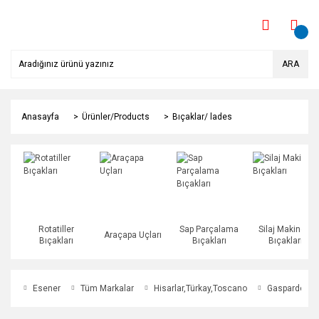
ARA
Anasayfa
Ürünler/Products
Bıçaklar/ lades
Rotatiller
Sap Parçalama
Silaj Makinesi
Araçapa Uçları
Bıçakları
Bıçakları
Bıçakları
Esener
Tüm Markalar
Hisarlar,Türkay,Toscano
Gaspardo