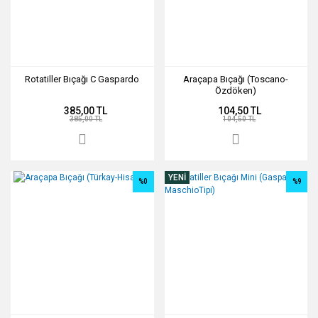
Rotatiller Bıçağı C Gaspardo
Araçapa Bıçağı (Toscano-
Özdöken)
385,00 TL
104,50 TL
385,00 TL
104,50 TL
YENİ
%0
%9