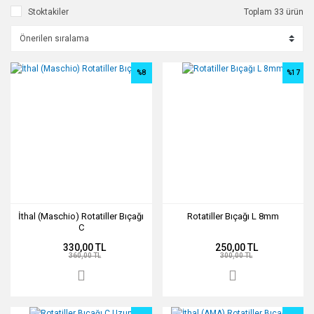
Stoktakiler
Toplam 33 ürün
%8
%17
İthal (Maschio) Rotatiller Bıçağı
Rotatiller Bıçağı L 8mm
C
330,00 TL
250,00 TL
360,00 TL
300,00 TL