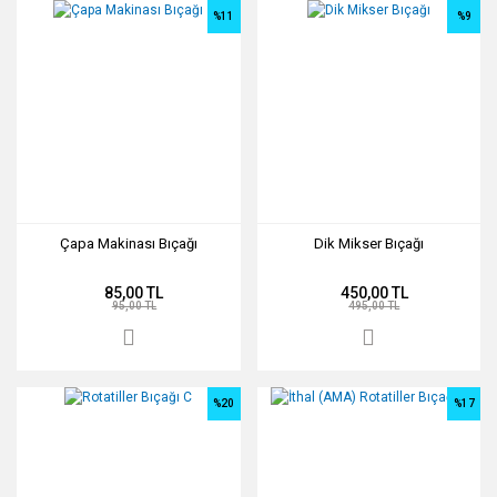
%11
%9
Çapa Makinası Bıçağı
Dik Mikser Bıçağı
85,00 TL
450,00 TL
95,00 TL
495,00 TL
%20
%17