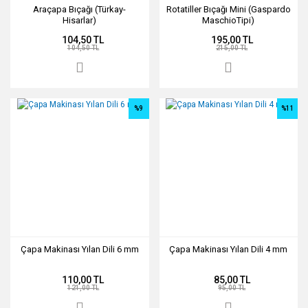
Araçapa Bıçağı (Türkay-
Rotatiller Bıçağı Mini (Gaspardo
Hisarlar)
MaschioTipi)
104,50 TL
195,00 TL
104,50 TL
215,00 TL
%9
%11
Çapa Makinası Yılan Dili 6 mm
Çapa Makinası Yılan Dili 4 mm
110,00 TL
85,00 TL
121,00 TL
95,00 TL