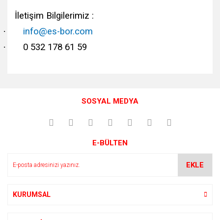
İletişim Bilgilerimiz :
·
info@es-bor.com
·
0 532 178 61 59
Bu ürünün fiyat bilgisi, resim, ürün açıklamalarında ve diğer
konularda yetersiz gördüğünüz noktaları öneri formunu
Bu ürüne ilk yorumu siz yapın!
kullanarak tarafımıza iletebilirsiniz.
SOSYAL MEDYA
Görüş ve önerileriniz için teşekkür ederiz.
Yorum Yaz
Ürün resmi kalitesiz, bozuk veya görüntülenemiyor.
E-BÜLTEN
Ürün açıklamasında eksik bilgiler bulunuyor.
Ürün bilgilerinde hatalar bulunuyor.
EKLE
Ürün fiyatı diğer sitelerden daha pahalı.
Bu ürüne benzer farklı alternatifler olmalı.
KURUMSAL