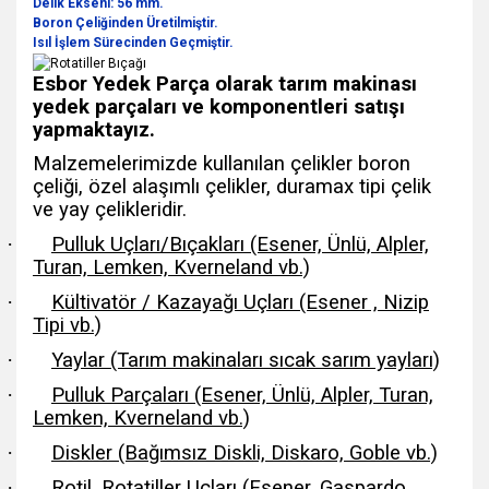
Delik Ekseni: 56 mm.
Boron Çeliğinden Üretilmiştir.
Isıl İşlem Sürecinden Geçmiştir.
Esbor Yedek Parça olarak tarım makinası
yedek parçaları ve komponentleri satışı
yapmaktayız.
Malzemelerimizde kullanılan çelikler boron
çeliği, özel alaşımlı çelikler, duramax tipi çelik
ve yay çelikleridir.
·
Pulluk Uçları/Bıçakları (Esener, Ünlü, Alpler,
Turan, Lemken, Kverneland vb.)
·
Kültivatör / Kazayağı Uçları (Esener , Nizip
Tipi vb.)
·
Yaylar (Tarım makinaları sıcak sarım yayları)
·
Pulluk Parçaları (Esener, Ünlü, Alpler, Turan,
Lemken, Kverneland vb.)
·
Diskler (Bağımsız Diskli, Diskaro, Goble vb.)
·
Rotil, Rotatiller Uçları (Esener, Gaspardo,