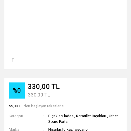
330,00 TL
%0
330,00 TL
55,00 TL
den başlayan taksitlerle!
Kategori
Bıçaklar/ lades
,
Rotatiller Bıçakları
,
Other
Spare Parts
Marka
Hisarlar,Türkay,Toscano