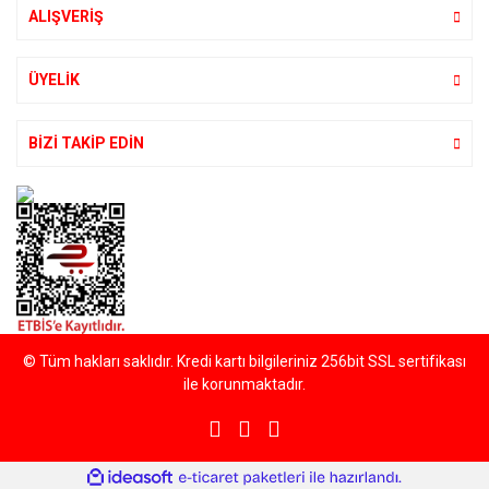
ALIŞVERİŞ
ÜYELİK
BİZİ TAKİP EDİN
© Tüm hakları saklıdır. Kredi kartı bilgileriniz 256bit SSL sertifikası
ile korunmaktadır.
ile
ideasoft
e-