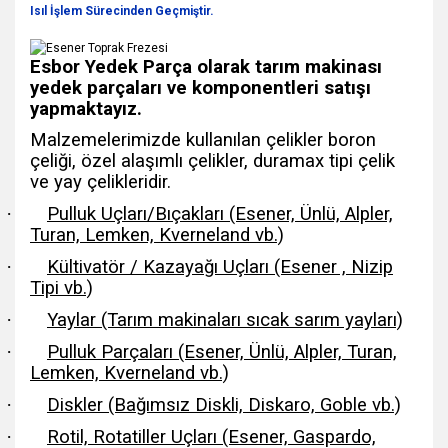
Isıl İşlem Sürecinden Geçmiştir.
Esbor Yedek Parça olarak tarım makinası
yedek parçaları ve komponentleri satışı
yapmaktayız.
Malzemelerimizde kullanılan çelikler boron
çeliği, özel alaşımlı çelikler, duramax tipi çelik
ve yay çelikleridir.
·
Pulluk Uçları/Bıçakları (Esener, Ünlü, Alpler,
Turan, Lemken, Kverneland vb.)
·
Kültivatör / Kazayağı Uçları (Esener , Nizip
Tipi vb.)
·
Yaylar (Tarım makinaları sıcak sarım yayları)
·
Pulluk Parçaları (Esener, Ünlü, Alpler, Turan,
Lemken, Kverneland vb.)
·
Diskler (Bağımsız Diskli, Diskaro, Goble vb.)
·
Rotil, Rotatiller Uçları (Esener, Gaspardo,