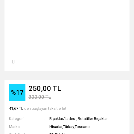
250,00 TL
%17
300,00 TL
41,67 TL
den başlayan taksitlerle!
Kategori
Bıçaklar/ lades
,
Rotatiller Bıçakları
Marka
Hisarlar,Türkay,Toscano