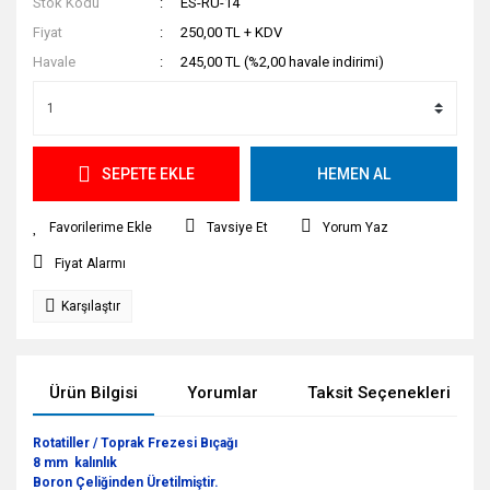
Stok Kodu
ES-RU-14
Fiyat
250,00 TL + KDV
Havale
245,00 TL (%2,00 havale indirimi)
SEPETE EKLE
HEMEN AL
Tavsiye Et
Yorum Yaz
Fiyat Alarmı
Karşılaştır
Ürün Bilgisi
Yorumlar
Taksit Seçenekleri
Rotatiller / Toprak Frezesi Bıçağı
8 mm kalınlık
Boron Çeliğinden Üretilmiştir.