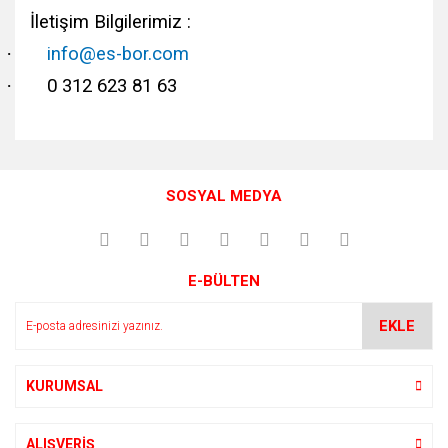
İletişim Bilgilerimiz :
·
info@es-bor.com
·
0 312 623 81 63
Bu ürünün fiyat bilgisi, resim, ürün açıklamalarında ve diğer
konularda yetersiz gördüğünüz noktaları öneri formunu
Bu ürüne ilk yorumu siz yapın!
kullanarak tarafımıza iletebilirsiniz.
SOSYAL MEDYA
Görüş ve önerileriniz için teşekkür ederiz.
Yorum Yaz
Ürün resmi kalitesiz, bozuk veya görüntülenemiyor.
E-BÜLTEN
Ürün açıklamasında eksik bilgiler bulunuyor.
Ürün bilgilerinde hatalar bulunuyor.
EKLE
Ürün fiyatı diğer sitelerden daha pahalı.
Bu ürüne benzer farklı alternatifler olmalı.
KURUMSAL
ALIŞVERİŞ