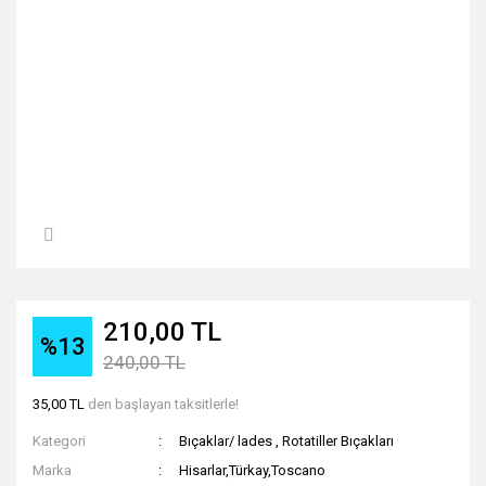
210,00 TL
%13
240,00 TL
35,00 TL
den başlayan taksitlerle!
Kategori
Bıçaklar/ lades
,
Rotatiller Bıçakları
Marka
Hisarlar,Türkay,Toscano