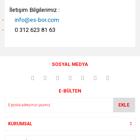
İletişim Bilgilerimiz :
·
info@es-bor.com
·
0 312 623 81 63
Bu ürünün fiyat bilgisi, resim, ürün açıklamalarında ve diğer
konularda yetersiz gördüğünüz noktaları öneri formunu
Bu ürüne ilk yorumu siz yapın!
kullanarak tarafımıza iletebilirsiniz.
SOSYAL MEDYA
Görüş ve önerileriniz için teşekkür ederiz.
Yorum Yaz
Ürün resmi kalitesiz, bozuk veya görüntülenemiyor.
E-BÜLTEN
Ürün açıklamasında eksik bilgiler bulunuyor.
Ürün bilgilerinde hatalar bulunuyor.
EKLE
Ürün fiyatı diğer sitelerden daha pahalı.
Bu ürüne benzer farklı alternatifler olmalı.
KURUMSAL