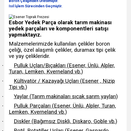
Boron Çeliğinden Üretilmiştir.
Isıl İşlem Sürecinden Geçmiştir.
Esbor Yedek Parça olarak tarım makinası
yedek parçaları ve komponentleri satışı
yapmaktayız.
Malzemelerimizde kullanılan çelikler boron
çeliği, özel alaşımlı çelikler, duramax tipi çelik
ve yay çelikleridir.
·
Pulluk Uçları/Bıçakları (Esener, Ünlü, Alpler,
Turan, Lemken, Kverneland vb.)
·
Kültivatör / Kazayağı Uçları (Esener , Nizip
Tipi vb.)
·
Yaylar (Tarım makinaları sıcak sarım yayları)
·
Pulluk Parçaları (Esener, Ünlü, Alpler, Turan,
Lemken, Kverneland vb.)
·
Diskler (Bağımsız Diskli, Diskaro, Goble vb.)
·
Rotil, Rotatiller Uçları (Esener, Gaspardo,