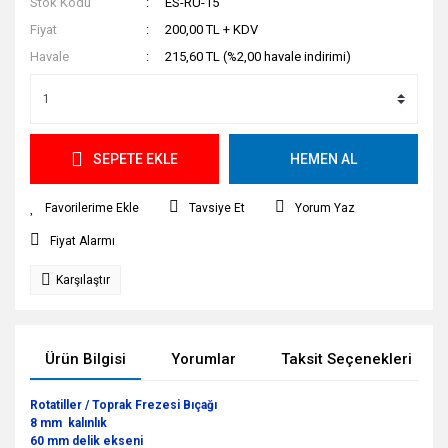
Stok Kodu
ES-RU-15
Fiyat
200,00 TL + KDV
Havale
215,60 TL (%2,00 havale indirimi)
SEPETE EKLE
HEMEN AL
Tavsiye Et
Yorum Yaz
Fiyat Alarmı
Karşılaştır
Ürün Bilgisi
Yorumlar
Taksit Seçenekleri
Rotatiller / Toprak Frezesi Bıçağı
8 mm kalınlık
60 mm delik ekseni