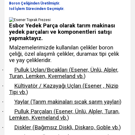
Boron Çeliğinden Üretilmiştir.
Isıl İşlem Sürecinden Geçmiştir.
Esbor Yedek Parça olarak tarım makinası
yedek parçaları ve komponentleri satışı
yapmaktayız.
Malzemelerimizde kullanılan çelikler boron
çeliği, özel alaşımlı çelikler, duramax tipi çelik
ve yay çelikleridir.
·
Pulluk Uçları/Bıçakları (Esener, Ünlü, Alpler,
Turan, Lemken, Kverneland vb.)
·
Kültivatör / Kazayağı Uçları (Esener , Nizip
Tipi vb.)
·
Yaylar (Tarım makinaları sıcak sarım yayları)
·
Pulluk Parçaları (Esener, Ünlü, Alpler, Turan,
Lemken, Kverneland vb.)
·
Diskler (Bağımsız Diskli, Diskaro, Goble vb.)