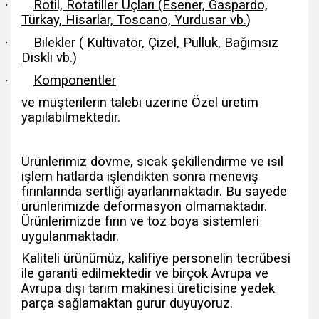
·
Rotil, Rotatiller Uçları (Esener, Gaspardo,
Türkay, Hisarlar, Toscano, Yurdusar vb.)
·
Bilekler ( Kültivatör, Çizel, Pulluk, Bağımsız
Diskli vb.)
·
Komponentler
ve müşterilerin talebi üzerine Özel üretim
yapılabilmektedir.
Ürünlerimiz dövme, sıcak şekillendirme ve ısıl
işlem hatlarda işlendikten sonra meneviş
fırınlarında sertliği ayarlanmaktadır. Bu sayede
ürünlerimizde deformasyon olmamaktadır.
Ürünlerimizde fırın ve toz boya sistemleri
uygulanmaktadır.
Kaliteli ürünümüz, kalifiye personelin tecrübesi
ile garanti edilmektedir ve birçok Avrupa ve
Avrupa dışı tarım makinesi üreticisine yedek
parça sağlamaktan gurur duyuyoruz.