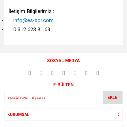
İletişim Bilgilerimiz :
·
info@es-bor.com
·
0 312 623 81 63
Bu ürünün fiyat bilgisi, resim, ürün açıklamalarında ve diğer
konularda yetersiz gördüğünüz noktaları öneri formunu
Bu ürüne ilk yorumu siz yapın!
kullanarak tarafımıza iletebilirsiniz.
SOSYAL MEDYA
Görüş ve önerileriniz için teşekkür ederiz.
Yorum Yaz
Ürün resmi kalitesiz, bozuk veya görüntülenemiyor.
E-BÜLTEN
Ürün açıklamasında eksik bilgiler bulunuyor.
Ürün bilgilerinde hatalar bulunuyor.
EKLE
Ürün fiyatı diğer sitelerden daha pahalı.
Bu ürüne benzer farklı alternatifler olmalı.
KURUMSAL