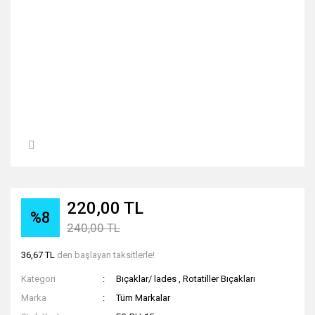
220,00 TL
%8
240,00 TL
36,67 TL
den başlayan taksitlerle!
Kategori
Bıçaklar/ lades
,
Rotatiller Bıçakları
Marka
Tüm Markalar