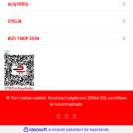
ALIŞVERİŞ
Gönder
ÜYELİK
BİZİ TAKİP EDİN
© Tüm hakları saklıdır. Kredi kartı bilgileriniz 256bit SSL sertifikası
ile korunmaktadır.
ile
ideasoft
e-