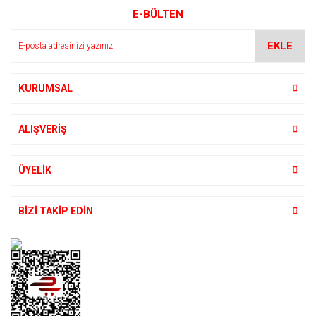
E-BÜLTEN
Ürün açıklamasında eksik bilgiler bulunuyor.
Ürün bilgilerinde hatalar bulunuyor.
EKLE
Ürün fiyatı diğer sitelerden daha pahalı.
Bu ürüne benzer farklı alternatifler olmalı.
KURUMSAL
ALIŞVERİŞ
Gönder
ÜYELİK
BİZİ TAKİP EDİN