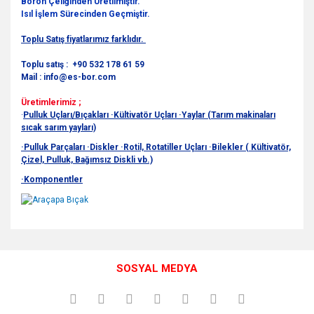
Boron Çeliğinden Üretilmiştir.
Isıl İşlem Sürecinden Geçmiştir.
Toplu Satış fiyatlarımız farklıdır.
Toplu satış : +90 532 178 61 59
Mail : info@es-bor.com
Üretimlerimiz ;
·
Pulluk Uçları/Bıçakları
·Kültivatör Uçları
·Yaylar (Tarım makinaları
sıcak sarım yayları)
·Pulluk Parçaları
·Diskler
·Rotil, Rotatiller Uçları
·Bilekler ( Kültivatör,
Çizel, Pulluk, Bağımsız Diskli vb.)
·Komponentler
Bu ürünün fiyat bilgisi, resim, ürün açıklamalarında ve diğer
konularda yetersiz gördüğünüz noktaları öneri formunu
Bu ürüne ilk yorumu siz yapın!
kullanarak tarafımıza iletebilirsiniz.
SOSYAL MEDYA
Görüş ve önerileriniz için teşekkür ederiz.
Yorum Yaz
Ürün resmi kalitesiz, bozuk veya görüntülenemiyor.