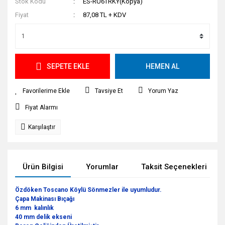
Stok Kodu
ES-RU6TRKY(Kopya)
Fiyat
87,08 TL + KDV
SEPETE EKLE
HEMEN AL
Tavsiye Et
Yorum Yaz
Fiyat Alarmı
Karşılaştır
Ürün Bilgisi
Yorumlar
Taksit Seçenekleri
Özdöken Toscano Köylü Sönmezler ile uyumludur.
Çapa Makinası Bıçağı
6 mm kalınlık
40 mm delik ekseni