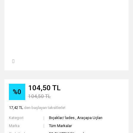
104,50 TL
%0
104,50 TL
17,42 TL
den başlayan taksitlerle!
Kategori
Bıçaklar/ lades
,
Araçapa Uçları
Marka
Tüm Markalar