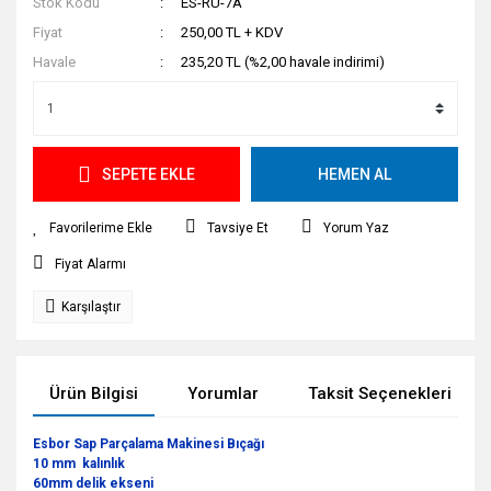
Stok Kodu
ES-RU-7A
Fiyat
250,00 TL + KDV
Havale
235,20 TL (%2,00 havale indirimi)
SEPETE EKLE
HEMEN AL
Tavsiye Et
Yorum Yaz
Fiyat Alarmı
Karşılaştır
Ürün Bilgisi
Yorumlar
Taksit Seçenekleri
Esbor Sap Parçalama Makinesi Bıçağı
10
mm kalınlık
60mm delik ekseni