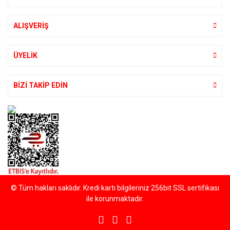
ALIŞVERİŞ
Gönder
ÜYELİK
BİZİ TAKİP EDİN
© Tüm hakları saklıdır. Kredi kartı bilgileriniz 256bit SSL sertifikası
ile korunmaktadır.