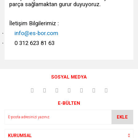
parça sağlamaktan gurur duyuyoruz.
İletişim Bilgilerimiz :
·
info@es-bor.com
·
0 312 623 81 63
Bu ürünün fiyat bilgisi, resim, ürün açıklamalarında ve diğer
konularda yetersiz gördüğünüz noktaları öneri formunu
Bu ürüne ilk yorumu siz yapın!
kullanarak tarafımıza iletebilirsiniz.
SOSYAL MEDYA
Görüş ve önerileriniz için teşekkür ederiz.
Yorum Yaz
Ürün resmi kalitesiz, bozuk veya görüntülenemiyor.
E-BÜLTEN
Ürün açıklamasında eksik bilgiler bulunuyor.
Ürün bilgilerinde hatalar bulunuyor.
EKLE
Ürün fiyatı diğer sitelerden daha pahalı.
Bu ürüne benzer farklı alternatifler olmalı.
KURUMSAL