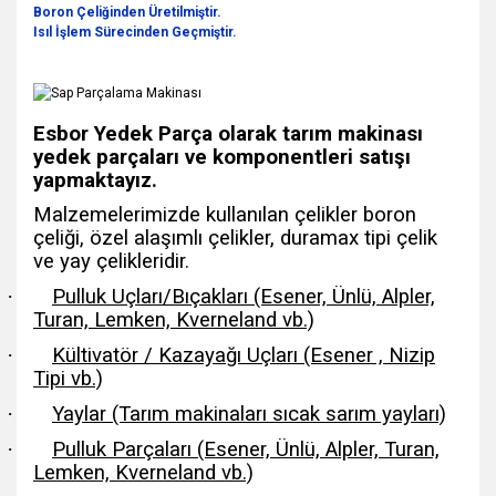
Boron Çeliğinden Üretilmiştir.
Isıl İşlem Sürecinden Geçmiştir.
Esbor Yedek Parça olarak tarım makinası
yedek parçaları ve komponentleri satışı
yapmaktayız.
Malzemelerimizde kullanılan çelikler boron
çeliği, özel alaşımlı çelikler, duramax tipi çelik
ve yay çelikleridir.
·
Pulluk Uçları/Bıçakları (Esener, Ünlü, Alpler,
Turan, Lemken, Kverneland vb.)
·
Kültivatör / Kazayağı Uçları (Esener , Nizip
Tipi vb.)
·
Yaylar (Tarım makinaları sıcak sarım yayları)
·
Pulluk Parçaları (Esener, Ünlü, Alpler, Turan,
Lemken, Kverneland vb.)