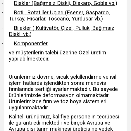
·
Diskler (Bağımsız Diskli, Diskaro, Goble vb.)
·
Rotil, Rotatiller Uçları (Esener, Gaspardo,
Türkay, Hisarlar, Toscano, Yurdusar vb.)
·
Bilekler ( Kültivatör, Çizel, Pulluk, Bağımsız
Diskli vb.)
·
Komponentler
ve müşterilerin talebi üzerine Özel üretim
yapılabilmektedir.
Ürünlerimiz dövme, sıcak şekillendirme ve ısıl
işlem hatlarda işlendikten sonra meneviş
fırınlarında sertliği ayarlanmaktadır. Bu sayede
ürünlerimizde deformasyon olmamaktadır.
Ürünlerimizde fırın ve toz boya sistemleri
uygulanmaktadır.
Kaliteli ürünümüz, kalifiye personelin tecrübesi
ile garanti edilmektedir ve birçok Avrupa ve
Avrupa dışı tarım makinesi üreticisine yedek