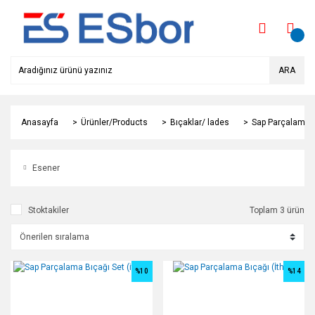
ARA
Anasayfa
Ürünler/Products
Bıçaklar/ lades
Sap Parçalama B
Esener
Stoktakiler
Toplam 3 ürün
%10
%14