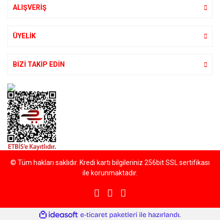
ALIŞVERİŞ
ÜYELİK
BİZİ TAKİP EDİN
© Tüm hakları saklıdır. Kredi kartı bilgileriniz 256bit SSL sertifikası
ile korunmaktadır.
ile
ideasoft
e-