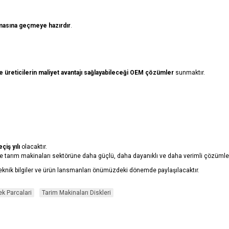
masına geçmeye hazırdır
.
 üreticilerin maliyet avantajı sağlayabileceği OEM çözümler
sunmaktır.
iş yılı
olacaktır.
izle tarım makinaları sektörüne daha güçlü, daha dayanıklı ve daha verimli çözüml
 teknik bilgiler ve ürün lansmanları önümüzdeki dönemde paylaşılacaktır.
ek Parcalari
Tarim Makinaları Diskleri