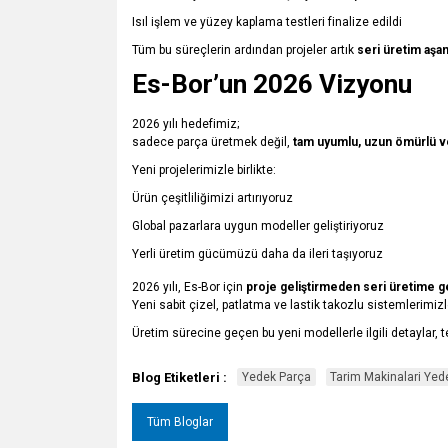
Isıl işlem ve yüzey kaplama testleri finalize edildi
Tüm bu süreçlerin ardından projeler artık
seri üretim aşa
Es-Bor’un 2026 Vizyonu
2026 yılı hedefimiz;
sadece parça üretmek değil,
tam uyumlu, uzun ömürlü ve
Yeni projelerimizle birlikte:
Ürün çeşitliliğimizi artırıyoruz
Global pazarlara uygun modeller geliştiriyoruz
Yerli üretim gücümüzü daha da ileri taşıyoruz
2026 yılı, Es-Bor için
proje geliştirmeden seri üretime geç
Yeni sabit çizel, patlatma ve lastik takozlu sistemlerim
Üretim sürecine geçen bu yeni modellerle ilgili detaylar,
Blog Etiketleri :
Yedek Parça
Tarim Makinalari Yed
Tüm Bloglar