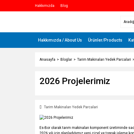
Hakkımızda
Blog
Hakkımızda / About Us
Ürünler/Products
Ka
Anasayfa
Bloglar
Tarim Makinaları Yedek Parcalari
2026 Projelerimiz
Tarim Makinaları Yedek Parcalari
Es-Bor olarak tarım makinaları komponent üretiminde sad
2026 yılı için planladığımız yeni çizel ve toprak işleme k