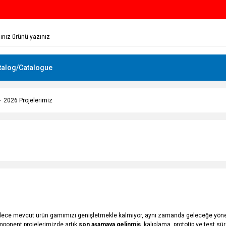
talog/Catalogue
2026 Projelerimiz
ece mevcut ürün gamımızı genişletmekle kalmıyor, aynı zamanda geleceğe yönelik p
omponent projelerimizde artık
son aşamaya gelinmiş
, kalıplama, prototip ve test s