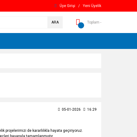
Üye Girişi
/
Yeni Üyelik
ARA
Toplam -
05-01-2026
16:29
rojelerimizi de kararlılıkla hayata geçiriyoruz.
üreçleri başarıyla tamamlanmıştır.