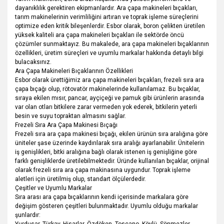
dayanıklılık gerektiren ekipmanlardır. Ara çapa makineleri bıçakları,
tarım makinelerinin verimliliğini artıran ve toprak işleme süreçlerini
optimize eden kritik bileşenlerdir. Esbor olarak, boron çelikten üretilen
yüksek kaliteli ara çapa makineleri bıçakları ile sektörde öncü
çözümler sunmaktayız. Bu makalede, ara çapa makineleri bıçaklarının
özellikleri, üretim süreçleri ve uyumlu markalar hakkında detaylı bilgi
bulacaksınız.
Ara Çapa Makineleri Bıçaklarının Özellikleri
Esbor olarak ürettiğimiz ara çapa makineleri bıçakları, frezeli sıra ara
çapa bıçağı olup, rötovatör makinelerinde kullanılamaz. Bu bıçaklar,
sıraya ekilen mısır, pancar, ayçiçeği ve pamuk gibi ürünlerin arasında
var olan otları bitkilere zarar vermeden yok ederek, bitkilerin yeterli
besin ve suyu topraktan almasını sağlar.
Frezeli Sıra Ara Çapa Makinesi Bıçağı
Frezeli sıra ara çapa makinesi bıçağı, ekilen ürünün sıra aralığına göre
üniteler şase üzerinde kaydırılarak sıra aralığı ayarlanabilir. Ünitelerin
iş genişlikleri, bitki aralığına bağlı olarak istenen iş genişliğine göre
farklı genişliklerde üretilebilmektedir. Üründe kullanılan bıçaklar, orijinal
olarak frezeli sıra ara çapa makinasına uygundur. Toprak işleme
aletleri için üretilmiş olup, standart ölçülerdedir.
Çeşitler ve Uyumlu Markalar
Sıra arası ara çapa bıçaklarının kendi içerisinde markalara göre
değişim gösteren çeşitleri bulunmaktadır. Uyumlu olduğu markalar
şunlardır:
Yurdusar, Türkay, Hisarlar, Özdöken ,Toscano, Köylü, Sönmezler,