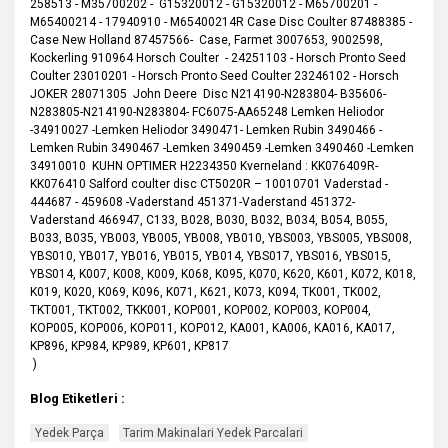
258513 - M35700202 - G15320012 - G15320012 - M65700201 -
M65400214 - 17940910 - M65400214R Case Disc Coulter 87488385 -
Case New Holland 87457566- Case, Farmet 3007653, 9002598,
Kockerlіng 910964 Horsch Coulter - 24251103 - Horsch Pronto Seed
Coulter 23010201 - Horsch Pronto Seed Coulter 23246102 - Horsch
JOKER 28071305 John Deere Disc N214190-N283804- B35606-
N283805-N214190-N283804- FC6075-AA65248 Lemken Heliodor
-34910027 -Lemken Heliodor 3490471- Lemken Rubin 3490466 -
Lemken Rubin 3490467 -Lemken 3490459 -Lemken 3490460 -Lemken
34910010 KUHN OPTIMER H2234350 Kverneland : KK076409R-
KK076410 Salford coulter disc CT5020R – 10010701 Vaderstad -
444687 - 459608 -Vaderstand 451371-Vaderstand 451372-
Vaderstand 466947, C133, B028, B030, B032, B034, B054, B055,
B033, B035, YB003, YB005, YB008, YB010, YBS003, YBS005, YBS008,
YBS010, YB017, YB016, YB015, YB014, YBS017, YBS016, YBS015,
YBS014, K007, K008, K009, K068, K095, K070, K620, K601, K072, K018,
K019, K020, K069, K096, K071, K621, K073, K094, TK001, TK002,
TKT001, TKT002, TKK001, KOP001, KOP002, KOP003, KOP004,
KOP005, KOP006, KOP011, KOP012, KA001, KA006, KA016, KA017,
KP896, KP984, KP989, KP601, KP817
)
Blog Etiketleri :
Yedek Parça
Tarim Makinalari Yedek Parcalari