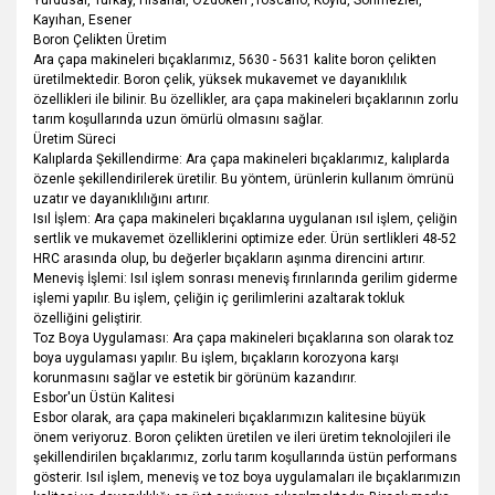
Kayıhan, Esener
Boron Çelikten Üretim
Ara çapa makineleri bıçaklarımız, 5630 - 5631 kalite boron çelikten
üretilmektedir. Boron çelik, yüksek mukavemet ve dayanıklılık
özellikleri ile bilinir. Bu özellikler, ara çapa makineleri bıçaklarının zorlu
tarım koşullarında uzun ömürlü olmasını sağlar.
Üretim Süreci
Kalıplarda Şekillendirme: Ara çapa makineleri bıçaklarımız, kalıplarda
özenle şekillendirilerek üretilir. Bu yöntem, ürünlerin kullanım ömrünü
uzatır ve dayanıklılığını artırır.
Isıl İşlem: Ara çapa makineleri bıçaklarına uygulanan ısıl işlem, çeliğin
sertlik ve mukavemet özelliklerini optimize eder. Ürün sertlikleri 48-52
HRC arasında olup, bu değerler bıçakların aşınma direncini artırır.
Meneviş İşlemi: Isıl işlem sonrası meneviş fırınlarında gerilim giderme
işlemi yapılır. Bu işlem, çeliğin iç gerilimlerini azaltarak tokluk
özelliğini geliştirir.
Toz Boya Uygulaması: Ara çapa makineleri bıçaklarına son olarak toz
boya uygulaması yapılır. Bu işlem, bıçakların korozyona karşı
korunmasını sağlar ve estetik bir görünüm kazandırır.
Esbor'un Üstün Kalitesi
Esbor olarak, ara çapa makineleri bıçaklarımızın kalitesine büyük
önem veriyoruz. Boron çelikten üretilen ve ileri üretim teknolojileri ile
şekillendirilen bıçaklarımız, zorlu tarım koşullarında üstün performans
gösterir. Isıl işlem, meneviş ve toz boya uygulamaları ile bıçaklarımızın