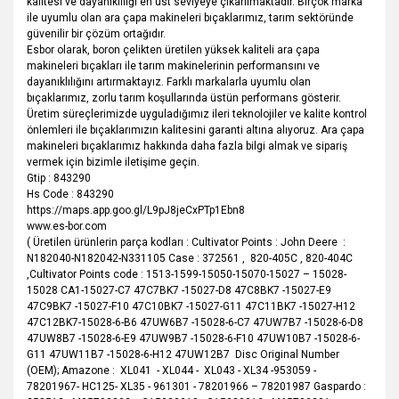
kalitesi ve dayanıklılığı en üst seviyeye çıkarılmaktadır. Birçok marka
ile uyumlu olan ara çapa makineleri bıçaklarımız, tarım sektöründe
güvenilir bir çözüm ortağıdır.
Esbor olarak, boron çelikten üretilen yüksek kaliteli ara çapa
makineleri bıçakları ile tarım makinelerinin performansını ve
dayanıklılığını artırmaktayız. Farklı markalarla uyumlu olan
bıçaklarımız, zorlu tarım koşullarında üstün performans gösterir.
Üretim süreçlerimizde uyguladığımız ileri teknolojiler ve kalite kontrol
önlemleri ile bıçaklarımızın kalitesini garanti altına alıyoruz. Ara çapa
makineleri bıçaklarımız hakkında daha fazla bilgi almak ve sipariş
vermek için bizimle iletişime geçin.
Gtip : 843290
Hs Code : 843290
https://maps.app.goo.gl/L9pJ8jeCxPTp1Ebn8
www.es-bor.com
( Üretilen ürünlerin parça kodları : Cultivator Points : John Deere :
N182040-N182042-N331105 Case : 372561 , 820-405C , 820-404C
,Cultivator Points code : 1513-1599-15050-15070-15027 – 15028-
15028 CA1-15027-C7 47C7BK7 -15027-D8 47C8BK7 -15027-E9
47C9BK7 -15027-F10 47C10BK7 -15027-G11 47C11BK7 -15027-H12
47C12BK7-15028-6-B6 47UW6B7 -15028-6-C7 47UW7B7 -15028-6-D8
47UW8B7 -15028-6-E9 47UW9B7 -15028-6-F10 47UW10B7 -15028-6-
G11 47UW11B7 -15028-6-H12 47UW12B7 Disc Original Number
(OEM); Amazone : XL041 - XL044 - XL043 - XL34 -953059 -
78201967- HC125- XL35 - 961301 - 78201966 – 78201987 Gaspardo :