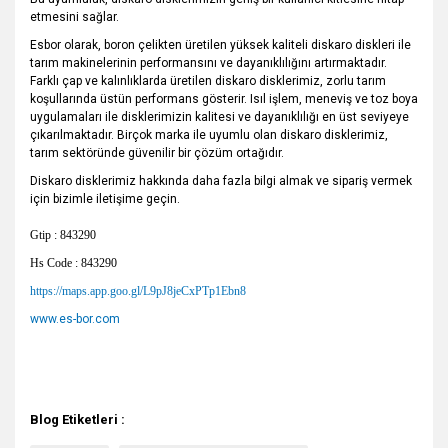
etmesini sağlar.
Esbor olarak, boron çelikten üretilen yüksek kaliteli diskaro diskleri ile
tarım makinelerinin performansını ve dayanıklılığını artırmaktadır.
Farklı çap ve kalınlıklarda üretilen diskaro disklerimiz, zorlu tarım
koşullarında üstün performans gösterir. Isıl işlem, meneviş ve toz boya
uygulamaları ile disklerimizin kalitesi ve dayanıklılığı en üst seviyeye
çıkarılmaktadır. Birçok marka ile uyumlu olan diskaro disklerimiz,
tarım sektöründe güvenilir bir çözüm ortağıdır.
Diskaro disklerimiz hakkında daha fazla bilgi almak ve sipariş vermek
için bizimle iletişime geçin.
Gtip : 843290
Hs Code : 843290
https://maps.app.goo.gl/L9pJ8jeCxPTp1Ebn8
www.es-bor.com
Blog Etiketleri :