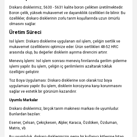
Diskaro disklerimiz, 5630 - 5631 kalite boron çelikten üretilmektedir.
Boron çelik, yüksek mukavemet ve dayanıklılık özellikleri ile bilinir. Bu
özellikler, diskaro disklerinin zorlu tarım koşullarında uzun ömürlü
olmasını sağlar.
Üretim Süreci
Isıl İşlem: Diskaro disklerine uygulanan ısıl işlem, çeliğin sertlik ve
mukavemet özelliklerini optimize eder. Ürün sertlikleri 48-52 HRC
arasında olup, bu değerler disklerin aşınma direncini artırır.
Meneviş İşlemi: Isıl işlem sonrası meneviş fırınlarında gerilim giderme
işlemi yapılır. Bu işlem, çeliğin iç gerilimlerini azaltarak tokluk
özelliğini geliştirir.
Toz Boya Uygulaması: Diskaro disklerine son olarak toz boya
uygulaması yapılır. Bu işlem, disklerin korozyona karşı korunmasını
sağlar ve estetik bir görünüm kazandırır.
Uyumlu Markalar
Diskaro disklerimiz, birçok tarım makinesi markası ile uyumludur.
Bunlardan bazıları:
Esener, Çelsan, Çekiçkesen, Alpler, Karaca, Özdöken, Özduman,
Matris, vb.
Bu uyumluluk, diskaro disklerimizin geniş bir kullanıcı kitlesine hitap