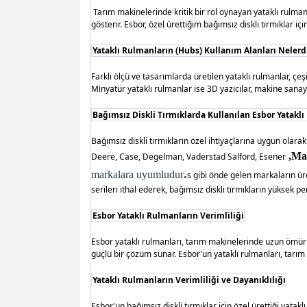
Tarım makinelerinde kritik bir rol oynayan yataklı rulma
gösterir. Esbor, özel ürettiğim bağımsız diskli tırmıklar iç
Yataklı Rulmanların (Hubs) Kullanım Alanları Nelerd
Farklı ölçü ve tasarımlarda üretilen yataklı rulmanlar, çeşi
Minyatür yataklı rulmanlar ise 3D yazıcılar, makine sanayis
Bağımsız Diskli Tırmıklarda Kullanılan Esbor Yatakl
Bağımsız diskli tırmıkların özel ihtiyaçlarına uygun olar
,Mat
Deere, Case, Degelman, Vaderstad Salford, Esener
.
markalara uyumludur
s gibi önde gelen markaların üre
serileri ithal ederek, bağımsız diskli tırmıkların yüksek pe
Esbor Yataklı Rulmanların Verimliliği
Esbor yataklı rulmanları, tarım makinelerinde uzun ömürlü
güçlü bir çözüm sunar. Esbor'un yataklı rulmanları, tarım
Yataklı Rulmanların Verimliliği ve Dayanıklılığı
Esbor'un bağımsız diskli tırmıklar için özel ürettiği yatak