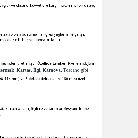
ı sağlar ve eksenel kuvvetlere karşı mükemmel bir direnç
ere sahip olan bu rulmanlar, gres yağlama ile çalışır.
obiller gibi birçok alanda kullanılır.
emesinden üretilmiştir. Özellikle Lemken, Kveneland, John
ermak ,
Kartas,
İlgi,
Karaova,
Toscano gibi
i 98-114 mm) ve 5 delikli (delik ekseni 160 mm) özel
taklı rulmanlar çiftçilere ve tarım profesyonellerine
.
 bir seçenektir. Esbor'un kalite standartlarına uygun