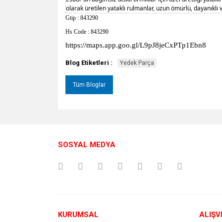
olarak üretilen yataklı rulmanlar, uzun ömürlü, dayanıklı 
Gtip : 843290
Hs Code : 843290
https://maps.app.goo.gl/L9pJ8jeCxPTp1Ebn8
Blog Etiketleri :
Yedek Parça
Tüm Bloglar
SOSYAL MEDYA
KURUMSAL
ALIŞV