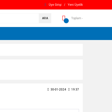
Üye Girişi
/
Yeni Üyelik
ARA
Toplam -
30-01-2024
19:37