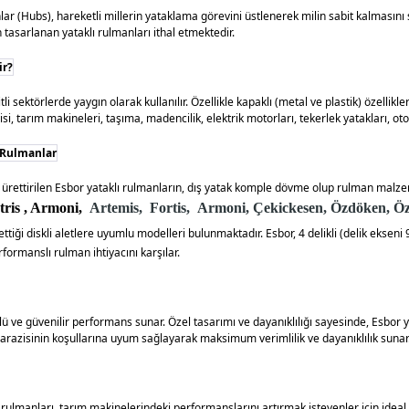
nlar (Hubs), hareketli millerin yataklama görevini üstlenerek milin sabit kalmasın
in tasarlanan yataklı rulmanları ithal etmektedir.
ir?
tli sektörlerde yaygın olarak kullanılır. Özellikle kapaklı (metal ve plastik) özellikl
i, tarım makineleri, taşıma, madencilik, elektrik motorları, tekerlek yatakları, otom
ı Rulmanlar
ak ürettirilen Esbor yataklı rulmanların, dış yatak komple dövme olup rulman malz
ris , Armoni,
Artemis,
Fortis,
Armoni,
Çekickesen,
Özdöken,
Öz
ttiği diskli aletlere uyumlu modelleri bulunmaktadır. Esbor, 4 delikli (delik eksen
rformanslı rulman ihtiyacını karşılar.
 ve güvenilir performans sunar. Özel tasarımı ve dayanıklılığı sayesinde, Esbor ya
 arazisinin koşullarına uyum sağlayarak maksimum verimlilik ve dayanıklılık sunar
lı rulmanları, tarım makinelerindeki performanslarını artırmak isteyenler için ideal