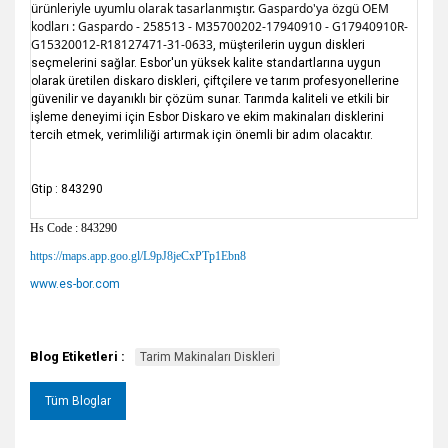
ürünleriyle uyumlu olarak tasarlanmıştır. Gaspardo'ya özgü OEM 
kodları : 
Gaspardo - 258513 - M35700202-17940910 - G17940910R-
G15320012-R18127471-31-0633
, müşterilerin uygun diskleri 
seçmelerini sağlar. Esbor'un yüksek kalite standartlarına uygun 
olarak üretilen diskaro diskleri, çiftçilere ve tarım profesyonellerine 
güvenilir ve dayanıklı bir çözüm sunar. Tarımda kaliteli ve etkili bir 
işleme deneyimi için Esbor Diskaro ve ekim makinaları disklerini 
tercih etmek, verimliliği artırmak için önemli bir adım olacaktır.
Gtip : 843290
Hs Code : 843290
https://maps.app.goo.gl/L9pJ8jeCxPTp1Ebn8
www.es-bor.com
Blog Etiketleri :
Tarim Makinaları Diskleri
Tüm Bloglar