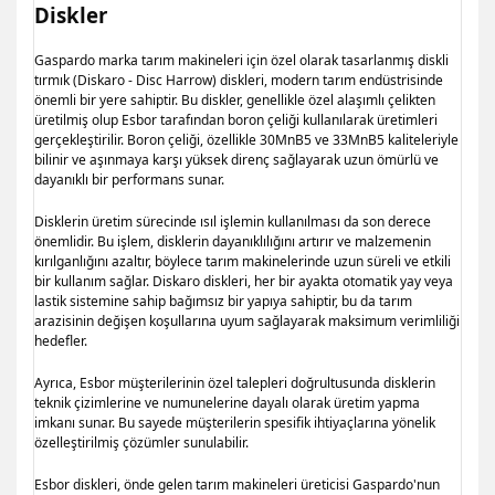
Diskler
Gaspardo marka tarım makineleri için özel olarak tasarlanmış diskli
tırmık (Diskaro - Disc Harrow) diskleri, modern tarım endüstrisinde
önemli bir yere sahiptir. Bu diskler, genellikle özel alaşımlı çelikten
üretilmiş olup Esbor tarafından boron çeliği kullanılarak üretimleri
gerçekleştirilir. Boron çeliği, özellikle 30MnB5 ve 33MnB5 kaliteleriyle
bilinir ve aşınmaya karşı yüksek direnç sağlayarak uzun ömürlü ve
dayanıklı bir performans sunar.
Disklerin üretim sürecinde ısıl işlemin kullanılması da son derece 
önemlidir. Bu işlem, disklerin dayanıklılığını artırır ve malzemenin 
kırılganlığını azaltır, böylece tarım makinelerinde uzun süreli ve etkili 
bir kullanım sağlar. Diskaro diskleri, her bir ayakta otomatik yay veya 
lastik sistemine sahip bağımsız bir yapıya sahiptir, bu da tarım 
arazisinin değişen koşullarına uyum sağlayarak maksimum verimliliği 
hedefler.
Ayrıca, Esbor müşterilerinin özel talepleri doğrultusunda disklerin 
teknik çizimlerine ve numunelerine dayalı olarak üretim yapma 
imkanı sunar. Bu sayede müşterilerin spesifik ihtiyaçlarına yönelik 
özelleştirilmiş çözümler sunulabilir.
Esbor diskleri, önde gelen tarım makineleri üreticisi Gaspardo'nun 