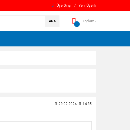
Üye Girişi
/
Yeni Üyelik
ARA
Toplam -
29-02-2024
14:35