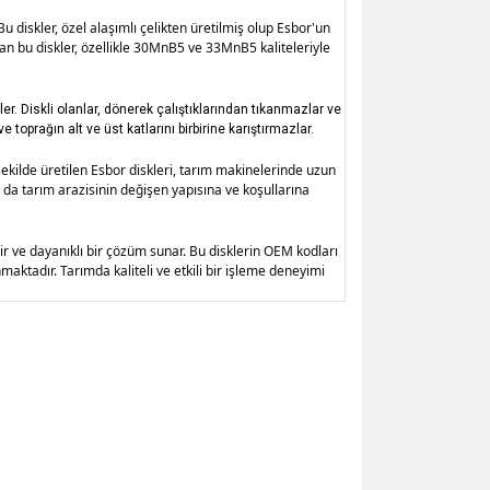
u diskler, özel alaşımlı çelikten üretilmiş olup Esbor'un
lan bu diskler, özellikle 30MnB5 ve 33MnB5 kaliteleriyle
ler. Diskli olanlar, dönerek çalıştıklarından tıkanmazlar ve 
e toprağın alt ve üst katlarını birbirine karıştırmazlar.
şekilde üretilen Esbor diskleri, tarım makinelerinde uzun 
 da tarım arazisinin değişen yapısına ve koşullarına 
r ve dayanıklı bir çözüm sunar. Bu disklerin OEM kodları 
tadır. Tarımda kaliteli ve etkili bir işleme deneyimi 