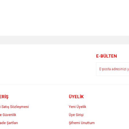
E-BÜLTEN
ERİŞ
ÜYELİK
i Satış Sözleşmesi
Yeni Üyelik
ve Güvenlik
Üye Girişi
İade Şartları
Şifremi Unuttum