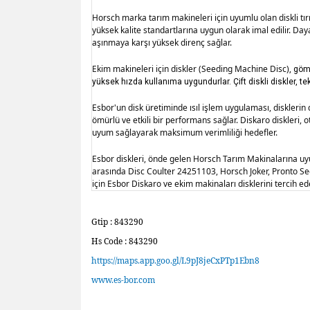
Horsch marka tarım makineleri için uyumlu olan diskli tırm
yüksek kalite standartlarına uygun olarak imal edilir. Da
aşınmaya karşı yüksek direnç sağlar.
Ekim makineleri için diskler (
Seeding Machine Disc
)
, göm
yüksek hızda kullanıma uygundurlar. Çift diskli diskler, tek 
Esbor'un disk üretiminde ısıl işlem uygulaması, disklerin d
ömürlü ve etkili bir performans sağlar. Diskaro diskleri, 
uyum sağlayarak maksimum verimliliği hedefler.
Esbor diskleri, önde gelen Horsch Tarım Makinalarına uyum
arasında Disc Coulter 24251103, Horsch Joker, Pronto See
için Esbor Diskaro ve ekim makinaları disklerini tercih ede
Gtip : 843290
Hs Code : 843290
https://maps.app.goo.gl/L9pJ8jeCxPTp1Ebn8
www.es-bor.com