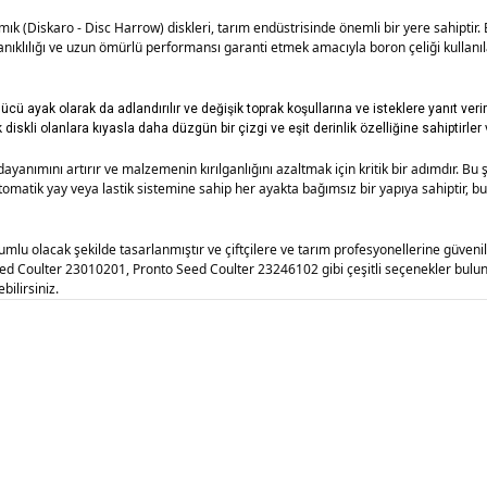
ık (Diskaro - Disc Harrow) diskleri, tarım endüstrisinde önemli bir yere sahiptir. B
yanıklılığı ve uzun ömürlü performansı garanti etmek amacıyla boron çeliği kullanı
ücü ayak olarak da adlandırılır ve değişik toprak koşullarına ve isteklere yanıt verir
diskli olanlara kıyasla daha düzgün bir çizgi ve eşit derinlik özelliğine sahiptirler v
ayanımını artırır ve malzemenin kırılganlığını azaltmak için kritik bir adımdır. Bu 
otomatik yay veya lastik sistemine sahip her ayakta bağımsız bir yapıya sahiptir, bu
lu olacak şekilde tasarlanmıştır ve çiftçilere ve tarım profesyonellerine güvenili
d Coulter 23010201, Pronto Seed Coulter 23246102 gibi çeşitli seçenekler bulunmak
bilirsiniz.