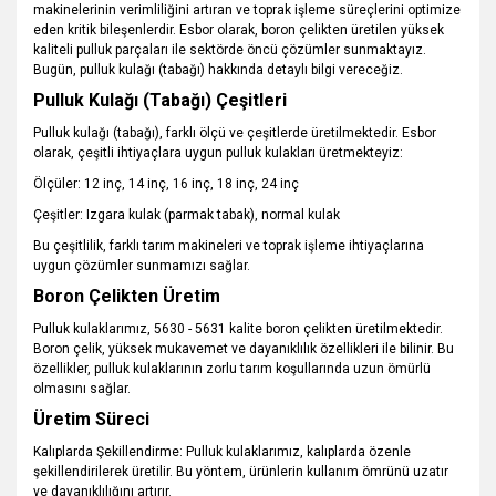
makinelerinin verimliliğini artıran ve toprak işleme süreçlerini optimize
eden kritik bileşenlerdir. Esbor olarak, boron çelikten üretilen yüksek
kaliteli pulluk parçaları ile sektörde öncü çözümler sunmaktayız.
Bugün, pulluk kulağı (tabağı) hakkında detaylı bilgi vereceğiz.
Pulluk Kulağı (Tabağı) Çeşitleri
Pulluk kulağı (tabağı), farklı ölçü ve çeşitlerde üretilmektedir. Esbor
olarak, çeşitli ihtiyaçlara uygun pulluk kulakları üretmekteyiz:
Ölçüler: 12 inç, 14 inç, 16 inç, 18 inç, 24 inç
Çeşitler: Izgara kulak (parmak tabak), normal kulak
Bu çeşitlilik, farklı tarım makineleri ve toprak işleme ihtiyaçlarına
uygun çözümler sunmamızı sağlar.
Boron Çelikten Üretim
Pulluk kulaklarımız, 5630 - 5631 kalite boron çelikten üretilmektedir.
Boron çelik, yüksek mukavemet ve dayanıklılık özellikleri ile bilinir. Bu
özellikler, pulluk kulaklarının zorlu tarım koşullarında uzun ömürlü
olmasını sağlar.
Üretim Süreci
Kalıplarda Şekillendirme: Pulluk kulaklarımız, kalıplarda özenle
şekillendirilerek üretilir. Bu yöntem, ürünlerin kullanım ömrünü uzatır
ve dayanıklılığını artırır.