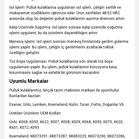
Isıl İşlem: Pulluk kulaklarına uygulanan ısıl işlem, çeliğin sertlik ve
mukavemet özelliklerini optimize eder. Ürün sertlikleri 48-52 HRC
arasında olup, bu değerler pulluk kulaklarının aşınma direncini artırır.
Kalıp Üzerinde Soğutma: Isıl işlem sonrası kalıp üzerinde soğutma
işlemi uygulanır, bu da ürünlerin dayanıklılığını artırır.
Meneviş İşlemi: Isıl işlem sonrası meneviş fırınlarında gerilim giderme
işlemi yapılır. Bu işlem, çeliğin iç gerilimlerini azaltarak tokluk
özelliğini geliştirir.
Toz Boya Uygulaması: Pulluk kulaklarına son olarak toz boya
uygulaması yapılır. Bu işlem, pulluk kulaklarının korozyona karşı
korunmasını sağlar ve estetik bir görünüm kazandırır.
Uyumlu Markalar
Pulluk kulaklarımız, birçok tarım makinesi markası ile uyumludur.
Bunlardan bazıları:
Esener, Ünlü, Lemken, Kverneland, Kuhn, Turan ,Fortis, Doğanlar Vb.
Üretilen Ürünlerin OEM Kodları
Ünlü: K068, K095, K622, K007, K008, K009, K068, K095, K070, K620,
K601, K072, K093
Kverneland: KK073291, KK073287, KK083229, KK073290, KK073286,