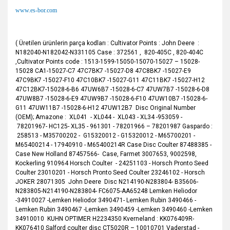
www.es-bor.com
( Üretilen ürünlerin parça kodları : Cultivator Points : John Deere :
N182040-N182042-N331105 Case : 372561 , 820-405C , 820-404C
,Cultivator Points code : 1513-1599-15050-15070-15027 – 15028-
15028 CA1-15027-C7 47C7BK7 -15027-D8 47C8BK7 -15027-E9
47C9BK7 -15027-F10 47C10BK7 -15027-G11 47C11BK7 -15027-H12
47C12BK7-15028-6-B6 47UW6B7 -15028-6-C7 47UW7B7 -15028-6-D8
47UW8B7 -15028-6-E9 47UW9B7 -15028-6-F10 47UW10B7 -15028-6-
G11 47UW11B7 -15028-6-H12 47UW12B7 Disc Original Number
(OEM); Amazone : XL041 - XL044 - XL043 - XL34 -953059 -
78201967- HC125- XL35 - 961301 - 78201966 – 78201987 Gaspardo :
258513 - M35700202 - G15320012 - G15320012 - M65700201 -
M65400214 - 17940910 - M65400214R Case Disc Coulter 87488385 -
Case New Holland 87457566- Case, Farmet 3007653, 9002598,
Kockerlіng 910964 Horsch Coulter - 24251103 - Horsch Pronto Seed
Coulter 23010201 - Horsch Pronto Seed Coulter 23246102 - Horsch
JOKER 28071305 John Deere Disc N214190-N283804- B35606-
N283805-N214190-N283804- FC6075-AA65248 Lemken Heliodor
-34910027 -Lemken Heliodor 3490471- Lemken Rubin 3490466 -
Lemken Rubin 3490467 -Lemken 3490459 -Lemken 3490460 -Lemken
34910010 KUHN OPTIMER H2234350 Kverneland : KK076409R-
KK076410 Salford coulter disc CT5020R – 10010701 Vaderstad -