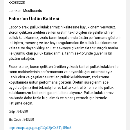
KK083228
Lemken: Moulboards
Esbor'un Üstün Kalitesi
Esbor olarak, pulluk kulaklarımızın kalitesine büyük önem veriyoruz.
Boron çelikten üretilen ve ileri üretim teknolojileri ile şekillendirilen
pulluk kulaklarımız, zorlu tarım koşullarında üstün performans gösterir.
Isıl işlem, meneviş ve toz boya uygulamaları ile pulluk kulaklarımızın
kalitesi ve dayanıklılığı en üst seviyeye çıkarılmaktadır. Birçok marka
ile uyumlu olan pulluk kulaklarımız, tarım sektöründe güvenilir bir
çözüm ortağıdır.
Esbor olarak, boron çelikten üretilen yüksek kaliteli pulluk kulakları ile
tarım makinelerinin performansını ve dayanıklılığını artırmaktayız.
Farklı ölçü ve çeşitlerde üretilen pulluk kulaklarımız, zorlu tarım
koşullarında üstün performans gösterir. Üretim süreçlerimizde
uyguladığımız ileri teknolojiler ve kalite kontrol önlemleri ile pulluk
kulaklarımızın kalitesini garanti altına alıyoruz. Pulluk kulaklarımız
hakkında daha fazla bilgi almak ve sipariş vermek için bizimle
iletişime geçin.
Gtip : 843290
Hs Code : 843290
https://maps.app.goo.gl/L9pJ8jeCxPTp1Ebn8