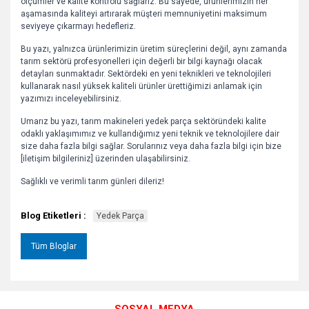
ölçümler ve kalite kontrolü sağlarız. Bu sayede, ürünlerimizin her
aşamasında kaliteyi artırarak müşteri memnuniyetini maksimum
seviyeye çıkarmayı hedefleriz.
Bu yazı, yalnızca ürünlerimizin üretim süreçlerini değil, aynı zamanda
tarım sektörü profesyonelleri için değerli bir bilgi kaynağı olacak
detayları sunmaktadır. Sektördeki en yeni teknikleri ve teknolojileri
kullanarak nasıl yüksek kaliteli ürünler ürettiğimizi anlamak için
yazımızı inceleyebilirsiniz.
Umarız bu yazı, tarım makineleri yedek parça sektöründeki kalite
odaklı yaklaşımımız ve kullandığımız yeni teknik ve teknolojilere dair
size daha fazla bilgi sağlar. Sorularınız veya daha fazla bilgi için bize
[iletişim bilgileriniz] üzerinden ulaşabilirsiniz.
Sağlıklı ve verimli tarım günleri dileriz!
Blog Etiketleri :
Yedek Parça
Tüm Bloglar