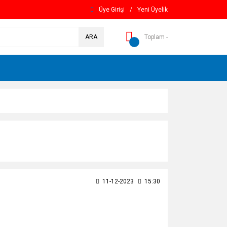
Üye Girişi
/
Yeni Üyelik
ARA
Toplam -
11-12-2023
15:30