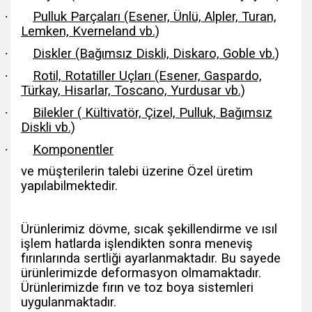
·
Pulluk Parçaları (Esener, Ünlü, Alpler, Turan,
Lemken, Kverneland vb.)
·
Diskler (Bağımsız Diskli, Diskaro, Goble vb.)
·
Rotil, Rotatiller Uçları (Esener, Gaspardo,
Türkay, Hisarlar, Toscano, Yurdusar vb.)
·
Bilekler ( Kültivatör, Çizel, Pulluk, Bağımsız
Diskli vb.)
·
Komponentler
ve müşterilerin talebi üzerine Özel üretim
yapılabilmektedir.
Ürünlerimiz dövme, sıcak şekillendirme ve ısıl
işlem hatlarda işlendikten sonra meneviş
fırınlarında sertliği ayarlanmaktadır. Bu sayede
ürünlerimizde deformasyon olmamaktadır.
Ürünlerimizde fırın ve toz boya sistemleri
uygulanmaktadır.