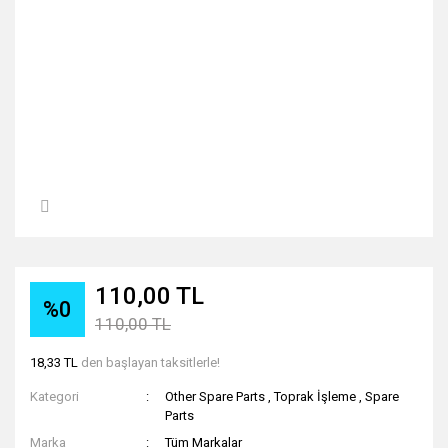
110,00 TL
%0
110,00 TL
18,33 TL
den başlayan taksitlerle!
Kategori
Other Spare Parts
,
Toprak İşleme
,
Spare
Parts
Marka
Tüm Markalar