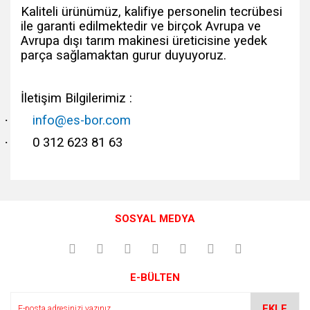
Kaliteli ürünümüz, kalifiye personelin tecrübesi
ile garanti edilmektedir ve birçok Avrupa ve
Avrupa dışı tarım makinesi üreticisine yedek
parça sağlamaktan gurur duyuyoruz.
İletişim Bilgilerimiz :
·
info@es-bor.com
·
0 312 623 81 63
Bu ürünün fiyat bilgisi, resim, ürün açıklamalarında ve diğer
konularda yetersiz gördüğünüz noktaları öneri formunu
Bu ürüne ilk yorumu siz yapın!
kullanarak tarafımıza iletebilirsiniz.
SOSYAL MEDYA
Görüş ve önerileriniz için teşekkür ederiz.
Yorum Yaz
Ürün resmi kalitesiz, bozuk veya görüntülenemiyor.
E-BÜLTEN
Ürün açıklamasında eksik bilgiler bulunuyor.
Ürün bilgilerinde hatalar bulunuyor.
EKLE