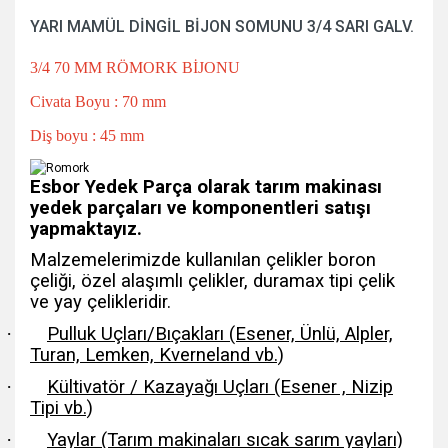
YARI MAMÜL DİNGİL BİJON SOMUNU 3/4 SARI GALV.
3/4 70 MM RÖMORK BİJONU
Civata Boyu : 70 mm
Diş boyu : 45 mm
Esbor Yedek Parça olarak tarım makinası
yedek parçaları ve komponentleri satışı
yapmaktayız.
Malzemelerimizde kullanılan çelikler boron
çeliği, özel alaşımlı çelikler, duramax tipi çelik
ve yay çelikleridir.
·
Pulluk Uçları/Bıçakları (Esener, Ünlü, Alpler,
Turan, Lemken, Kverneland vb.)
·
Kültivatör / Kazayağı Uçları (Esener , Nizip
Tipi vb.)
·
Yaylar (Tarım makinaları sıcak sarım yayları)