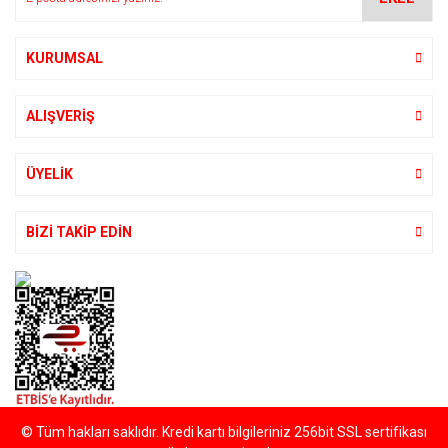
Ürün fiyatı diğer sitelerden daha pahalı.
Bu ürüne benzer farklı alternatifler olmalı.
KURUMSAL
ALIŞVERİŞ
Gönder
ÜYELİK
BİZİ TAKİP EDİN
© Tüm hakları saklıdır. Kredi kartı bilgileriniz 256bit SSL sertifikası