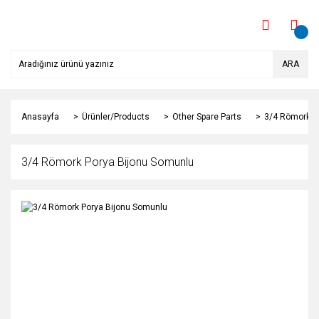
ARA
Anasayfa
Ürünler/Products
Other Spare Parts
3/4 Römork P
3/4 Römork Porya Bijonu Somunlu