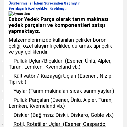
Ürünlerimiz Isıl İşlem Sürecinden Geçmiştir.
Bor alaşımlı özel çelikten üretilmiştir.
Esbor Yedek Parça olarak tarım makinası
yedek parçaları ve komponentleri satışı
yapmaktayız.
Malzemelerimizde kullanılan çelikler boron
çeliği, özel alaşımlı çelikler, duramax tipi çelik
ve yay çelikleridir.
·
Pulluk Uçları/Bıçakları (Esener, Ünlü, Alpler,
Turan, Lemken, Kverneland vb.)
·
Kültivatör / Kazayağı Uçları (Esener , Nizip
Tipi vb.)
·
Yaylar (Tarım makinaları sıcak sarım yayları)
·
Pulluk Parçaları (Esener, Ünlü, Alpler, Turan,
Lemken, Kverneland vb.)
·
Diskler (Bağımsız Diskli, Diskaro, Goble vb.)
·
Rotil, Rotatiller Uçları (Esener, Gaspardo,