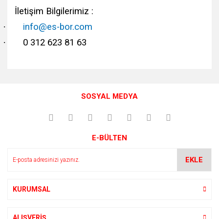
İletişim Bilgilerimiz :
·
info@es-bor.com
·
0 312 623 81 63
Bu ürünün fiyat bilgisi, resim, ürün açıklamalarında ve diğer
konularda yetersiz gördüğünüz noktaları öneri formunu
Bu ürüne ilk yorumu siz yapın!
kullanarak tarafımıza iletebilirsiniz.
SOSYAL MEDYA
Görüş ve önerileriniz için teşekkür ederiz.
Yorum Yaz
Ürün resmi kalitesiz, bozuk veya görüntülenemiyor.
E-BÜLTEN
Ürün açıklamasında eksik bilgiler bulunuyor.
Ürün bilgilerinde hatalar bulunuyor.
EKLE
Ürün fiyatı diğer sitelerden daha pahalı.
Bu ürüne benzer farklı alternatifler olmalı.
KURUMSAL
ALIŞVERİŞ