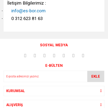
İletişim Bilgilerimiz :
·
info@es-bor.com
·
0 312 623 81 63
Bu ürünün fiyat bilgisi, resim, ürün açıklamalarında ve diğer
konularda yetersiz gördüğünüz noktaları öneri formunu
Bu ürüne ilk yorumu siz yapın!
kullanarak tarafımıza iletebilirsiniz.
SOSYAL MEDYA
Görüş ve önerileriniz için teşekkür ederiz.
Yorum Yaz
Ürün resmi kalitesiz, bozuk veya görüntülenemiyor.
E-BÜLTEN
Ürün açıklamasında eksik bilgiler bulunuyor.
Ürün bilgilerinde hatalar bulunuyor.
EKLE
Ürün fiyatı diğer sitelerden daha pahalı.
Bu ürüne benzer farklı alternatifler olmalı.
KURUMSAL
ALIŞVERİŞ