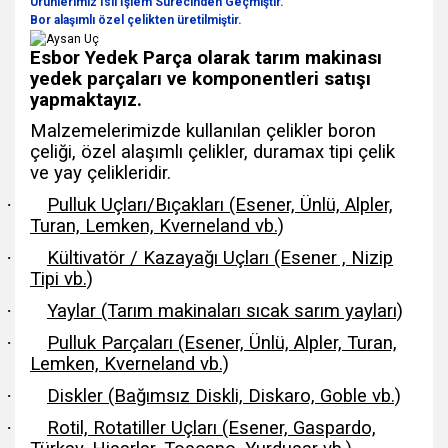
Ürünlerimiz Isıl İşlem Sürecinden Geçmiştir.
Bor alaşımlı özel çelikten üretilmiştir.
Esbor Yedek Parça olarak tarım makinası
yedek parçaları ve komponentleri satışı
yapmaktayız.
Malzemelerimizde kullanılan çelikler boron
çeliği, özel alaşımlı çelikler, duramax tipi çelik
ve yay çelikleridir.
·
Pulluk Uçları/Bıçakları (Esener, Ünlü, Alpler,
Turan, Lemken, Kverneland vb.)
·
Kültivatör / Kazayağı Uçları (Esener , Nizip
Tipi vb.)
·
Yaylar (Tarım makinaları sıcak sarım yayları)
·
Pulluk Parçaları (Esener, Ünlü, Alpler, Turan,
Lemken, Kverneland vb.)
·
Diskler (Bağımsız Diskli, Diskaro, Goble vb.)
·
Rotil, Rotatiller Uçları (Esener, Gaspardo,