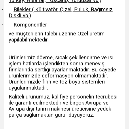
Türkay, Hisarlar, Toscano, Yurdusar vb.)
·
Bilekler ( Kültivatör, Çizel, Pulluk, Bağımsız
Diskli vb.)
·
Komponentler
ve müşterilerin talebi üzerine Özel üretim
yapılabilmektedir.
Ürünlerimiz dövme, sıcak şekillendirme ve ısıl
işlem hatlarda işlendikten sonra meneviş
fırınlarında sertliği ayarlanmaktadır. Bu sayede
ürünlerimizde deformasyon olmamaktadır.
Ürünlerimizde fırın ve toz boya sistemleri
uygulanmaktadır.
Kaliteli ürünümüz, kalifiye personelin tecrübesi
ile garanti edilmektedir ve birçok Avrupa ve
Avrupa dışı tarım makinesi üreticisine yedek
parça sağlamaktan gurur duyuyoruz.