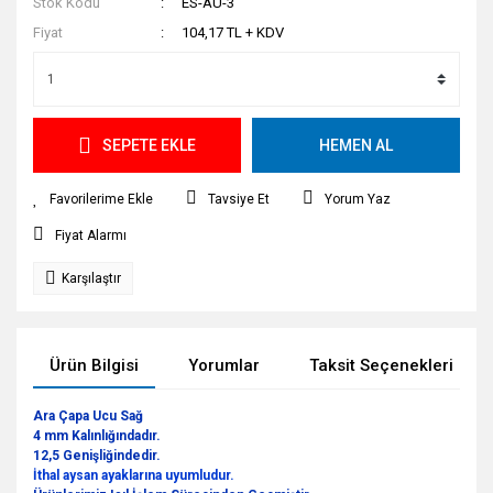
Stok Kodu
ES-AU-3
Fiyat
104,17 TL + KDV
SEPETE EKLE
HEMEN AL
Tavsiye Et
Yorum Yaz
Fiyat Alarmı
Karşılaştır
Ürün Bilgisi
Yorumlar
Taksit Seçenekleri
Ara Çapa Ucu Sağ
4 mm Kalınlığındadır.
12,5 Genişliğindedir.
İthal aysan ayaklarına uyumludur.