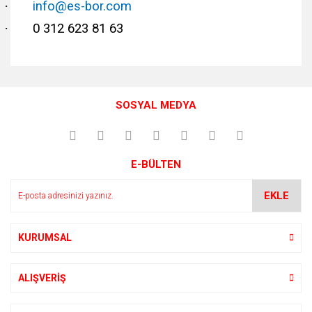
·
info@es-bor.com
·
0 312 623 81 63
Bu ürünün fiyat bilgisi, resim, ürün açıklamalarında ve diğer
konularda yetersiz gördüğünüz noktaları öneri formunu
Bu ürüne ilk yorumu siz yapın!
kullanarak tarafımıza iletebilirsiniz.
SOSYAL MEDYA
Görüş ve önerileriniz için teşekkür ederiz.
Yorum Yaz
Ürün resmi kalitesiz, bozuk veya görüntülenemiyor.
E-BÜLTEN
Ürün açıklamasında eksik bilgiler bulunuyor.
Ürün bilgilerinde hatalar bulunuyor.
EKLE
Ürün fiyatı diğer sitelerden daha pahalı.
Bu ürüne benzer farklı alternatifler olmalı.
KURUMSAL
ALIŞVERİŞ