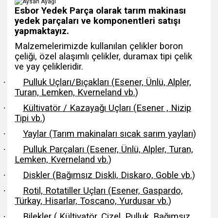
Esbor Yedek Parça olarak tarım makinası
yedek parçaları ve komponentleri satışı
yapmaktayız.
Malzemelerimizde kullanılan çelikler boron
çeliği, özel alaşımlı çelikler, duramax tipi çelik
ve yay çelikleridir.
·
Pulluk Uçları/Bıçakları (Esener, Ünlü, Alpler,
Turan, Lemken, Kverneland vb.)
·
Kültivatör / Kazayağı Uçları (Esener , Nizip
Tipi vb.)
·
Yaylar (Tarım makinaları sıcak sarım yayları)
·
Pulluk Parçaları (Esener, Ünlü, Alpler, Turan,
Lemken, Kverneland vb.)
·
Diskler (Bağımsız Diskli, Diskaro, Goble vb.)
·
Rotil, Rotatiller Uçları (Esener, Gaspardo,
Türkay, Hisarlar, Toscano, Yurdusar vb.)
·
Bilekler ( Kültivatör, Çizel, Pulluk, Bağımsız