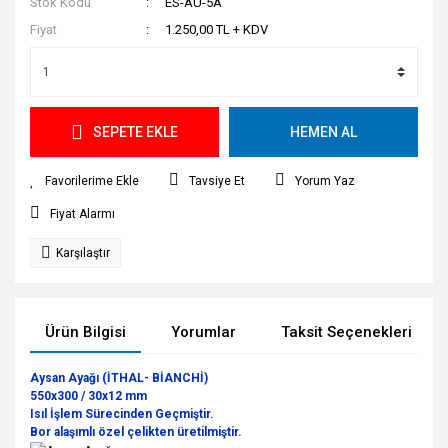
Stok Kodu
ES-AU-5A
Fiyat
1.250,00 TL + KDV
SEPETE EKLE
HEMEN AL
Tavsiye Et
Yorum Yaz
Fiyat Alarmı
Karşılaştır
Ürün Bilgisi
Yorumlar
Taksit Seçenekleri
Aysan Ayağı (İTHAL- BİANCHİ)
550x300 / 30x12 mm
Isıl İşlem Sürecinden Geçmiştir.
Bor alaşımlı özel çelikten üretilmiştir.