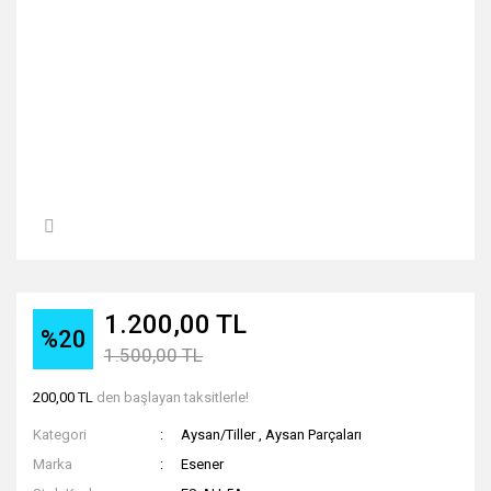
1.200,00 TL
%20
1.500,00 TL
200,00 TL
den başlayan taksitlerle!
Kategori
Aysan/Tiller
,
Aysan Parçaları
Marka
Esener