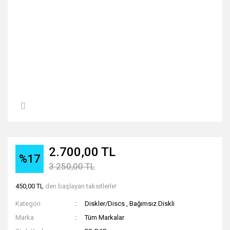
2.700,00 TL
%17
3.250,00 TL
450,00 TL
den başlayan taksitlerle!
Kategori
Diskler/Discs
,
Bağımsız Diskli
Marka
Tüm Markalar