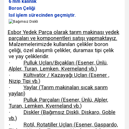
6 mm kalınlık
Boron Çeliği
Isıl işlem sürecinden geçmiştir.
Esbor Yedek Parça olarak tarım makinası yedek
parçaları ve komponentleri satışı yapmaktayız.
Malzemelerimizde kullanılan çelikler boron
çeliği, özel alaşımlı çelikler, duramax tipi çelik
ve yay çelikleridir.
·
Pulluk Uçları/Bıçakları (Esener, Ünlü,
Alpler, Turan, Lemken, Kverneland vb.)
·
Kültivatör / Kazayağı Uçları (Esener ,
Nizip Tipi vb.)
·
Yaylar (Tarım makinaları sıcak sarım
yayları)
·
Pulluk Parçaları (Esener, Ünlü, Alpler,
Turan, Lemken, Kverneland vb.)
·
Diskler (Bağımsız Diskli, Diskaro, Goble
vb.)
·
Rotil, Rotatiller Uçları (Esener, Gaspardo,