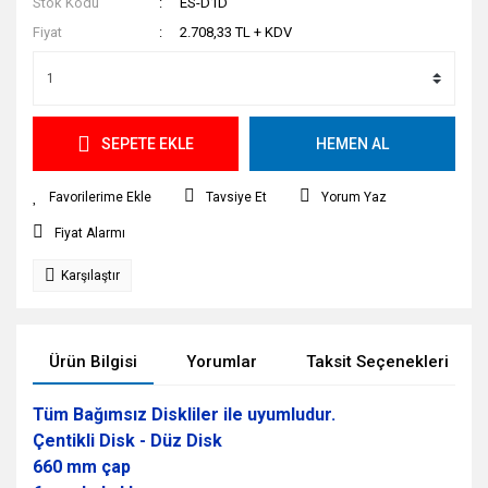
Stok Kodu
ES-D1D
Fiyat
2.708,33 TL + KDV
SEPETE EKLE
HEMEN AL
Tavsiye Et
Yorum Yaz
Fiyat Alarmı
Karşılaştır
Ürün Bilgisi
Yorumlar
Taksit Seçenekleri
Tüm Bağımsız Diskliler ile uyumludur.
Çentikli Disk - Düz Disk
660 mm çap