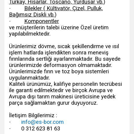
Türkay, Hisarlar, Toscano, Yurdusar vb.)
·
Bilekler ( Kültivatör, Çizel, Pulluk,
Bağımsız Diskli vb.)
·
Komponentler
ve müşterilerin talebi üzerine Özel üretim
yapılabilmektedir.
Ürünlerimiz dövme, sıcak şekillendirme ve ısıl
işlem hatlarda işlendikten sonra meneviş
fırınlarında sertliği ayarlanmaktadır. Bu sayede
ürünlerimizde deformasyon olmamaktadır.
Ürünlerimizde fırın ve toz boya sistemleri
uygulanmaktadır.
Kaliteli ürünümüz, kalifiye personelin tecrübesi
ile garanti edilmektedir ve birçok Avrupa ve
Avrupa dışı tarım makinesi üreticisine yedek
parça sağlamaktan gurur duyuyoruz.
İletişim Bilgilerimiz :
·
info@es-bor.com
·
0 312 623 81 63