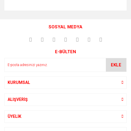
Bu ürünün fiyat bilgisi, resim, ürün açıklamalarında ve diğer
konularda yetersiz gördüğünüz noktaları öneri formunu
Bu ürüne ilk yorumu siz yapın!
kullanarak tarafımıza iletebilirsiniz.
SOSYAL MEDYA
Görüş ve önerileriniz için teşekkür ederiz.
Yorum Yaz
Ürün resmi kalitesiz, bozuk veya görüntülenemiyor.
E-BÜLTEN
Ürün açıklamasında eksik bilgiler bulunuyor.
Ürün bilgilerinde hatalar bulunuyor.
EKLE
Ürün fiyatı diğer sitelerden daha pahalı.
Bu ürüne benzer farklı alternatifler olmalı.
KURUMSAL
ALIŞVERİŞ
Gönder
ÜYELİK