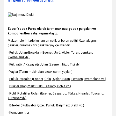
Isıl işlem sürecinden geçmiştir.
Esbor Yedek Parça olarak tarım makinası yedek parçaları ve
komponentleri satışı yapmaktayız.
Malzemelerimizde kullanılan çelikler boron çeliği, özel alaşımlı
çelikler, duramax tipi çelik ve yay çelikleridir.
·
Pulluk Uçları/Bıçakları (Esener, Ünlü, Alpler, Turan, Lemken,
Kverneland vb.)
·
Kültivatör / Kazayağı Uçları (Esener , Nizip Tipi vb.)
·
Yaylar (Tarım makinaları sıcak sarım yayları)
·
Pulluk Parçaları (Esener, Ünlü, Alpler, Turan, Lemken, Kverneland vb.)
·
Diskler (Bağımsız Diskli, Diskaro, Goble vb.)
·
Rotil, Rotatiller Uçları (Esener, Gaspardo, Türkay, Hisarlar, Toscano,
Yurdusar vb.)
·
Bilekler ( Kültivatör, Çizel, Pulluk, Bağımsız Diskli vb.)
·
Komponentler