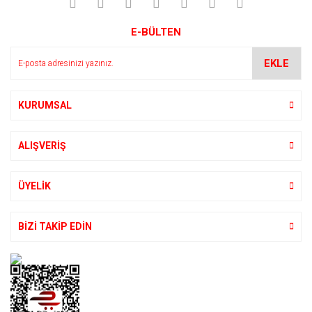
Yorum Yaz
Ürün resmi kalitesiz, bozuk veya görüntülenemiyor.
E-BÜLTEN
Ürün açıklamasında eksik bilgiler bulunuyor.
Ürün bilgilerinde hatalar bulunuyor.
EKLE
Ürün fiyatı diğer sitelerden daha pahalı.
Bu ürüne benzer farklı alternatifler olmalı.
KURUMSAL
ALIŞVERİŞ
Gönder
ÜYELİK
BİZİ TAKİP EDİN