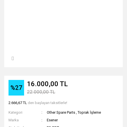
16.000,00 TL
%27
22.000,00 TL
2.666,67 TL
den başlayan taksitlerle!
Kategori
Other Spare Parts
,
Toprak İşleme
Marka
Esener