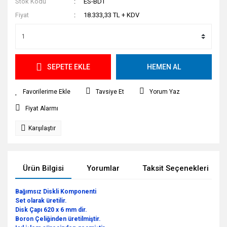
Stok Kodu
ES-BDT
Fiyat
18.333,33 TL + KDV
SEPETE EKLE
HEMEN AL
Tavsiye Et
Yorum Yaz
Fiyat Alarmı
Karşılaştır
Ürün Bilgisi
Yorumlar
Taksit Seçenekleri
Bağımsız Diskli Komponenti
Set olarak üretilir.
Disk Çapı 620 x 6 mm dir.
Boron Çeliğinden üretilmiştir.