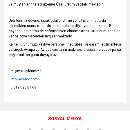
ve müşterilerin talebi üzerine Özel üretim yapılabilmektedir.
Ürünlerimiz dövme, sıcak şekillendirme ve ısıl işlem hatlarda
işlendikten sonra meneviş fırınlarında sertliği ayarlanmaktadır. Bu
sayede ürünlerimizde deformasyon olmamaktadır. Ürünlerimizde fırın
ve toz boya sistemleri uygulanmaktadır.
Kaliteli ürünümüz, kalifiye personelin tecrübesi ile garanti edilmektedir
ve birçok Avrupa ve Avrupa dışı tarım makinesi üreticisine yedek parça
sağlamaktan gurur duyuyoruz.
İletişim Bilgilerimiz :
·
info@es-bor.com
· 0 312 623 81 63
Bu ürünün fiyat bilgisi, resim, ürün açıklamalarında ve diğer
konularda yetersiz gördüğünüz noktaları öneri formunu
Bu ürüne ilk yorumu siz yapın!
kullanarak tarafımıza iletebilirsiniz.
SOSYAL MEDYA
Görüş ve önerileriniz için teşekkür ederiz.