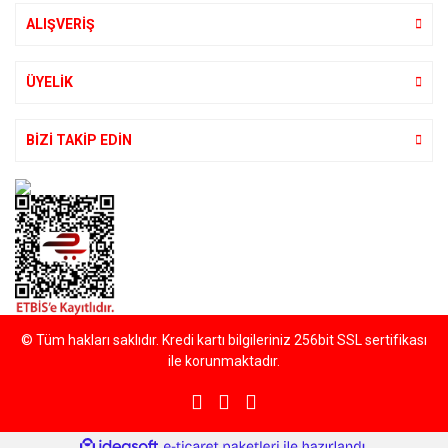
ALIŞVERİŞ
Gönder
ÜYELİK
BİZİ TAKİP EDİN
© Tüm hakları saklıdır. Kredi kartı bilgileriniz 256bit SSL sertifikası
ile korunmaktadır.
ile
ideasoft
e-