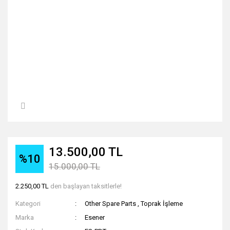
13.500,00 TL
%10
15.000,00 TL
2.250,00 TL
den başlayan taksitlerle!
Kategori
Other Spare Parts
,
Toprak İşleme
Marka
Esener