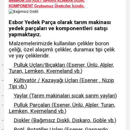
MİNİMUM 100 ADET SİPARİŞ ALINMAKTADIR.
KOMPONENT Grubumuz Üreticiler İçindir.
Esbor Yedek Parça olarak tarım makinası
yedek parçaları ve komponentleri satışı
yapmaktayız.
Malzemelerimizde kullanılan çelikler boron
çeliği, özel alaşımlı çelikler, duramax tipi çelik
ve yay çelikleridir.
·
Pulluk Uçları/Bıçakları (Esener, Ünlü, Alpler,
Turan, Lemken, Kverneland vb.)
·
Kültivatör / Kazayağı Uçları (Esener , Nizip
Tipi vb.)
·
Yaylar (Tarım makinaları sıcak sarım yayları)
·
Pulluk Parçaları (Esener, Ünlü, Alpler, Turan,
Lemken, Kverneland vb.)
·
Diskler (Bağımsız Diskli, Diskaro, Goble vb.)
·
Rotil, Rotatiller Uçları (Esener, Gaspardo,