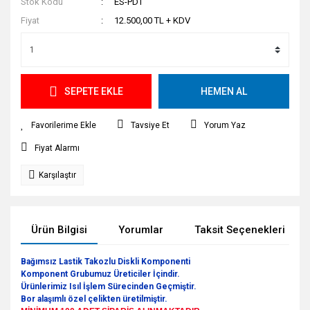
Stok Kodu
ES-PDT
Fiyat
12.500,00 TL + KDV
SEPETE EKLE
HEMEN AL
Tavsiye Et
Yorum Yaz
Fiyat Alarmı
Karşılaştır
Ürün Bilgisi
Yorumlar
Taksit Seçenekleri
Bağımsız Lastik Takozlu Diskli Komponenti
Komponent Grubumuz Üreticiler İçindir.
Ürünlerimiz Isıl İşlem Sürecinden Geçmiştir.
Bor alaşımlı özel çelikten üretilmiştir.