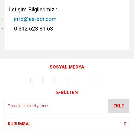
İletişim Bilgilerimiz :
·
info@es-bor.com
·
0 312 623 81 63
Bu ürünün fiyat bilgisi, resim, ürün açıklamalarında ve diğer
konularda yetersiz gördüğünüz noktaları öneri formunu
Bu ürüne ilk yorumu siz yapın!
kullanarak tarafımıza iletebilirsiniz.
SOSYAL MEDYA
Görüş ve önerileriniz için teşekkür ederiz.
Yorum Yaz
Ürün resmi kalitesiz, bozuk veya görüntülenemiyor.
E-BÜLTEN
Ürün açıklamasında eksik bilgiler bulunuyor.
Ürün bilgilerinde hatalar bulunuyor.
EKLE
Ürün fiyatı diğer sitelerden daha pahalı.
Bu ürüne benzer farklı alternatifler olmalı.
KURUMSAL