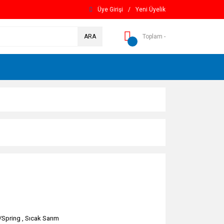
Üye Girişi
/
Yeni Üyelik
ARA
Toplam -
/Spring
,
Sıcak Sarım