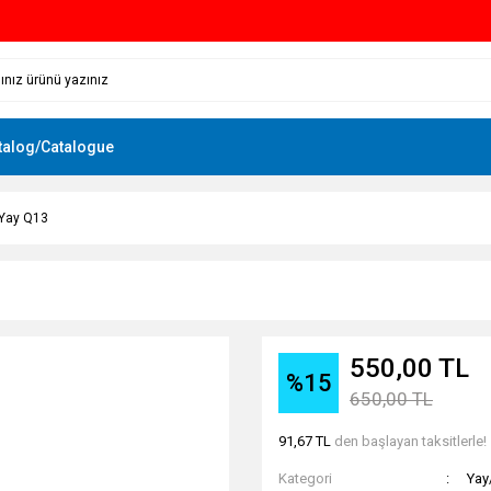
talog/Catalogue
Yay Q13
550,00 TL
%15
650,00 TL
91,67 TL
den başlayan taksitlerle!
Kategori
Yay