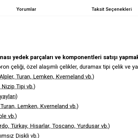
Yorumlar
Taksit Seçenekleri
nası yedek parçaları ve komponentleri satışı yapmak
n çeliği, özel alaşımlı çelikler, duramax tipi çelik ve yay 
 Alpler, Turan, Lemken, Kverneland vb.)
Nizip Tipi vb.)
yayları)
r, Turan, Lemken, Kverneland vb.)
le vb.)
ardo, Türkay, Hisarlar, Toscano, Yurdusar vb.)
ğımsız Diskli vb.)