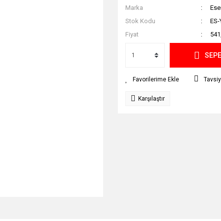
Marka
Ese
Stok Kodu
ES-
Fiyat
541
SEPE
Tavsiy
Karşılaştır