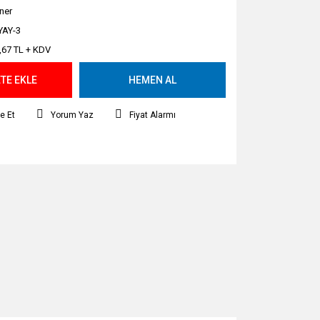
ner
YAY-3
,67 TL + KDV
TE EKLE
HEMEN AL
e Et
Yorum Yaz
Fiyat Alarmı