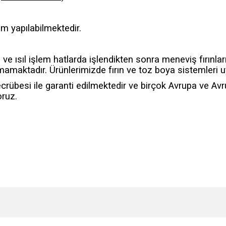
im yapılabilmektedir.
ve ısıl işlem hatlarda işlendikten sonra meneviş fırınlar
maktadır. Ürünlerimizde fırın ve toz boya sistemleri 
ecrübesi ile garanti edilmektedir ve birçok Avrupa ve Avr
ruz.
e diğer konularda yetersiz gördüğünüz noktaları öneri formunu kullanarak tarafımı
Bu ürüne ilk yorumu siz yapın!