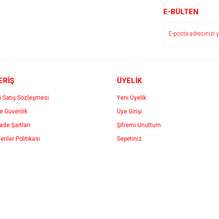
r.
Yorum Yaz
E-BÜLTEN
ERİŞ
ÜYELİK
i Satış Sözleşmesi
Yeni Üyelik
ve Güvenlik
Üye Girişi
Gönder
İade Şartları
Şifremi Unuttum
eriler Politikası
Sepetiniz