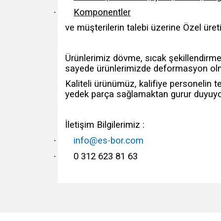
·
Komponentler
ve müşterilerin talebi üzerine Özel üret
Ürünlerimiz dövme, sıcak şekillendirme 
sayede ürünlerimizde deformasyon olma
Kaliteli ürünümüz, kalifiye personelin t
yedek parça sağlamaktan gurur duyuyo
İletişim Bilgilerimiz :
·
info@es-bor.com
·
0 312 623 81 63
Bu ürünün fiyat bilgisi, resim, ürün açıklamalarında v
Görüş ve önerileriniz için teşekkür ederiz.