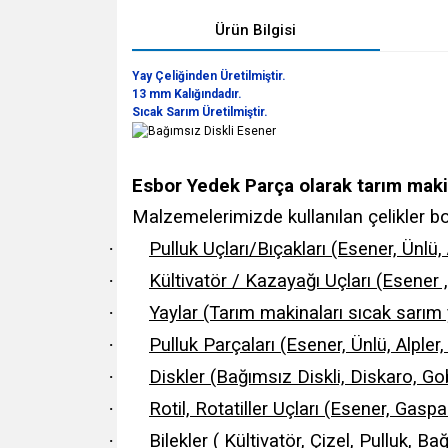
Ürün Bilgisi
Yay Çeliğinden Üretilmiştir.
13 mm Kalığındadır.
Sıcak Sarım Üretilmiştir.
Esbor Yedek Parça olarak tarım maki
Malzemelerimizde kullanılan çelikler boro
·
Pulluk Uçları/Bıçakları (Esener, Ünlü,
·
Kültivatör / Kazayağı Uçları (Esener , 
·
Yaylar (Tarım makinaları sıcak sarım 
·
Pulluk Parçaları (Esener, Ünlü, Alple
·
Diskler (Bağımsız Diskli, Diskaro, Gob
·
Rotil, Rotatiller Uçları (Esener, Gasp
·
Bilekler ( Kültivatör, Çizel, Pulluk, Ba