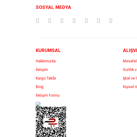
Ürün resmi kalitesiz, bozuk veya görüntülenemiyo
SOSYAL MEDYA
Ürün açıklamasında eksik bilgiler bulunuyor.
Ürün bilgilerinde hatalar bulunuyor.
Ürün fiyatı diğer sitelerden daha pahalı.
Bu ürüne benzer farklı alternatifler olmalı.
KURUMSAL
ALIŞV
Hakkımızda
Mesafel
İletişim
Gizlilik 
Kargo Takibi
İptal ve 
Blog
Kişisel V
İletişim Formu