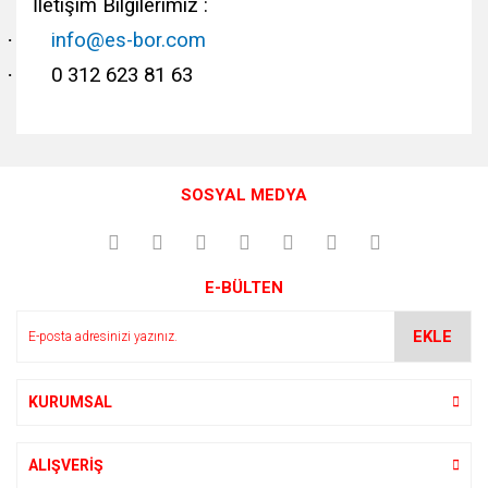
İletişim Bilgilerimiz :
·
info@es-bor.com
·
0 312 623 81 63
Bu ürünün fiyat bilgisi, resim, ürün açıklamalarında ve diğer
konularda yetersiz gördüğünüz noktaları öneri formunu
Bu ürüne ilk yorumu siz yapın!
kullanarak tarafımıza iletebilirsiniz.
SOSYAL MEDYA
Görüş ve önerileriniz için teşekkür ederiz.
Yorum Yaz
Ürün resmi kalitesiz, bozuk veya görüntülenemiyor.
E-BÜLTEN
Ürün açıklamasında eksik bilgiler bulunuyor.
Ürün bilgilerinde hatalar bulunuyor.
EKLE
Ürün fiyatı diğer sitelerden daha pahalı.
Bu ürüne benzer farklı alternatifler olmalı.
KURUMSAL
ALIŞVERİŞ