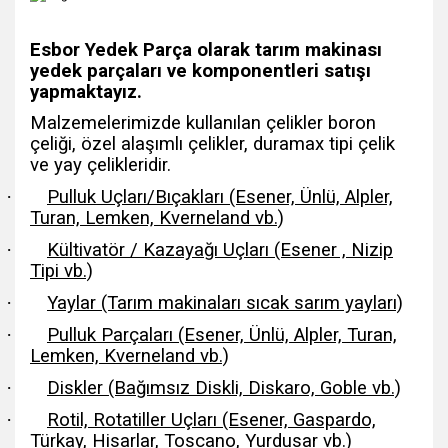
Esbor Yedek Parça olarak tarım makinası
yedek parçaları ve komponentleri satışı
yapmaktayız.
Malzemelerimizde kullanılan çelikler boron
çeliği, özel alaşımlı çelikler, duramax tipi çelik
ve yay çelikleridir.
·
Pulluk Uçları/Bıçakları (Esener, Ünlü, Alpler,
Turan, Lemken, Kverneland vb.)
·
Kültivatör / Kazayağı Uçları (Esener , Nizip
Tipi vb.)
·
Yaylar (Tarım makinaları sıcak sarım yayları)
·
Pulluk Parçaları (Esener, Ünlü, Alpler, Turan,
Lemken, Kverneland vb.)
·
Diskler (Bağımsız Diskli, Diskaro, Goble vb.)
·
Rotil, Rotatiller Uçları (Esener, Gaspardo,
Türkay, Hisarlar, Toscano, Yurdusar vb.)