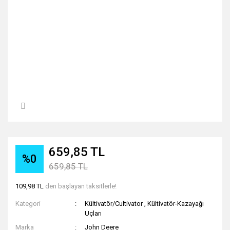
659,85 TL
%0
659,85 TL
109,98 TL
den başlayan taksitlerle!
Kategori
Kültivatör/Cultivator
,
Kültivatör-Kazayağı
Uçları
Marka
John Deere