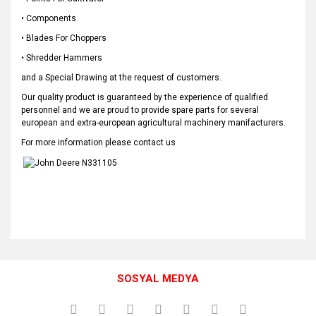
• Components
• Blades For Choppers
• Shredder Hammers
and a Special Drawing at the request of customers.
Our quality product is guaranteed by the experience of qualified
personnel and we are proud to provide spare parts for several
european and extra-european agricultural machinery manifacturers.
For more information please contact us
Bu ürünün fiyat bilgisi, resim, ürün açıklamalarında ve diğer
konularda yetersiz gördüğünüz noktaları öneri formunu
Bu ürüne ilk yorumu siz yapın!
kullanarak tarafımıza iletebilirsiniz.
SOSYAL MEDYA
Görüş ve önerileriniz için teşekkür ederiz.
Yorum Yaz