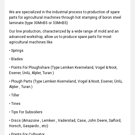
We are specialized in the industrial process to production of spare
parts for agricultural machines through hot stamping of boron steel
laminate (type 30MnB5 or 33MnB5).
Our line production, characterized by a wide range of mold and an
advanced workshop, allow us to produce spare parts for most
agricultural machines like
• Springs
• Blades
• Points For Ploughshare (Type Lemken Kverneland, Vogel & Noot,
Esener, Ünlü, Alpler, Turan )
• Plough Parts (Type Lemken Kverneland, Vogel & Noot, Esener, Ünlü,
Alpler , Turan )
• Tiller
• Tines
• Tips For Subsoilers
• Discs (Amazone , Lemken , Vaderstad, Case, John Deere, Salford,
Horsch, Gaspardo , etc)
• Points For Cultivator