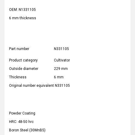
OEM: N1331105
6 mm thickness
Part number
N331105
Product category
Cultivator
Outside diameter
229 mm
Thickness
6 mm
Original number equivalent
N331105
Powder Coating
HRC: 48-50 hrc
Boron Steel (30MnB5)