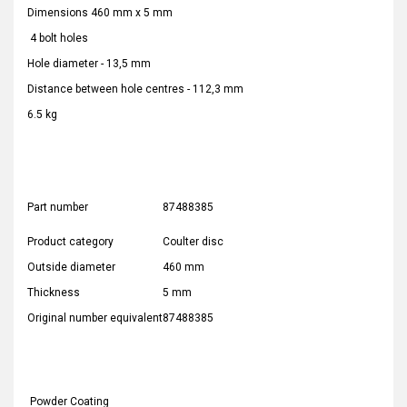
Dimensions 460 mm x 5 mm
4 bolt holes
Hole diameter - 13,5 mm
Distance between hole centres - 112,3 mm
6.5 kg
Part number
87488385
Product category
Coulter disc
Outside diameter
460 mm
Thickness
5 mm
Original number equivalent
87488385
Powder Coating