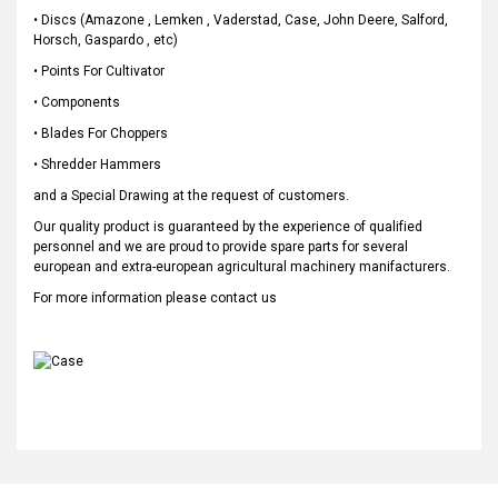
• Discs (Amazone , Lemken , Vaderstad, Case, John Deere, Salford,
Horsch, Gaspardo , etc)
• Points For Cultivator
• Components
• Blades For Choppers
• Shredder Hammers
and a Special Drawing at the request of customers.
Our quality product is guaranteed by the experience of qualified
personnel and we are proud to provide spare parts for several
european and extra-european agricultural machinery manifacturers.
For more information please contact us
Bu ürünün fiyat bilgisi, resim, ürün açıklamalarında ve diğer
konularda yetersiz gördüğünüz noktaları öneri formunu
Bu ürüne ilk yorumu siz yapın!