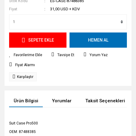
Stok Kodu
ES-CASE-87488385
Fiyat
31,00 USD + KDV
SEPETE EKLE
HEMEN AL
Tavsiye Et
Yorum Yaz
Fiyat Alarmı
Karşılaştır
Ürün Bilgisi
Yorumlar
Taksit Seçenekleri
Suit Case Pro500
OEM: 87488385