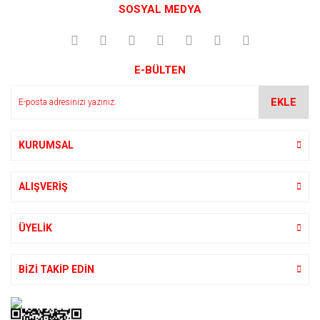
kullanarak tarafımıza iletebilirsiniz.
SOSYAL MEDYA
Görüş ve önerileriniz için teşekkür ederiz.
Yorum Yaz
Ürün resmi kalitesiz, bozuk veya görüntülenemiyor.
E-BÜLTEN
Ürün açıklamasında eksik bilgiler bulunuyor.
Ürün bilgilerinde hatalar bulunuyor.
EKLE
Ürün fiyatı diğer sitelerden daha pahalı.
Bu ürüne benzer farklı alternatifler olmalı.
KURUMSAL
ALIŞVERİŞ
Gönder
ÜYELİK
BİZİ TAKİP EDİN