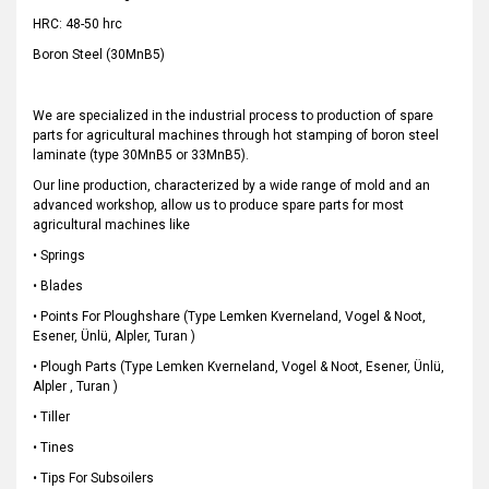
HRC: 48-50 hrc
Boron Steel (30MnB5)
We are specialized in the industrial process to production of spare
parts for agricultural machines through hot stamping of boron steel
laminate (type 30MnB5 or 33MnB5).
Our line production, characterized by a wide range of mold and an
advanced workshop, allow us to produce spare parts for most
agricultural machines like
• Springs
• Blades
• Points For Ploughshare (Type Lemken Kverneland, Vogel & Noot,
Esener, Ünlü, Alpler, Turan )
• Plough Parts (Type Lemken Kverneland, Vogel & Noot, Esener, Ünlü,
Alpler , Turan )
• Tiller
• Tines
• Tips For Subsoilers