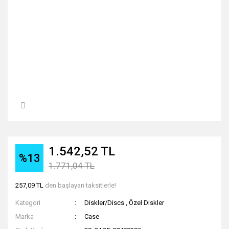
1.542,52 TL
%13
1.771,04 TL
257,09 TL
den başlayan taksitlerle!
Kategori
Diskler/Discs
,
Özel Diskler
Marka
Case