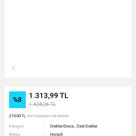
1.313,99 TL
%8
1.428,26 TL
219,00 TL
den başlayan taksitlerle!
Kategori
Diskler/Discs
,
Özel Diskler
Marka
Horsch