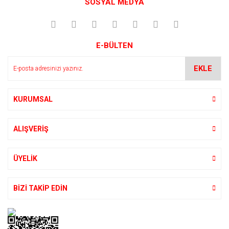
SOSYAL MEDYA
Görüş ve önerileriniz için teşekkür ederiz.
Yorum Yaz
Ürün resmi kalitesiz, bozuk veya görüntülenemiyor.
E-BÜLTEN
Ürün açıklamasında eksik bilgiler bulunuyor.
Ürün bilgilerinde hatalar bulunuyor.
EKLE
Ürün fiyatı diğer sitelerden daha pahalı.
Bu ürüne benzer farklı alternatifler olmalı.
KURUMSAL
ALIŞVERİŞ
Gönder
ÜYELİK
BİZİ TAKİP EDİN