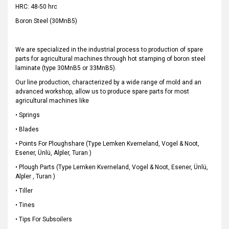
HRC: 48-50 hrc
Boron Steel (30MnB5)
We are specialized in the industrial process to production of spare
parts for agricultural machines through hot stamping of boron steel
laminate (type 30MnB5 or 33MnB5).
Our line production, characterized by a wide range of mold and an
advanced workshop, allow us to produce spare parts for most
agricultural machines like
• Springs
• Blades
• Points For Ploughshare (Type Lemken Kverneland, Vogel & Noot,
Esener, Ünlü, Alpler, Turan )
• Plough Parts (Type Lemken Kverneland, Vogel & Noot, Esener, Ünlü,
Alpler , Turan )
• Tiller
• Tines
• Tips For Subsoilers