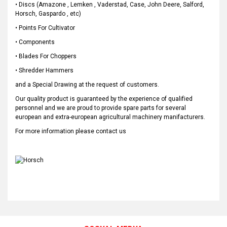
• Discs (Amazone , Lemken , Vaderstad, Case, John Deere, Salford,
Horsch, Gaspardo , etc)
• Points For Cultivator
• Components
• Blades For Choppers
• Shredder Hammers
and a Special Drawing at the request of customers.
Our quality product is guaranteed by the experience of qualified
personnel and we are proud to provide spare parts for several
european and extra-european agricultural machinery manifacturers.
For more information please contact us
Bu ürünün fiyat bilgisi, resim, ürün açıklamalarında ve diğer
konularda yetersiz gördüğünüz noktaları öneri formunu
Bu ürüne ilk yorumu siz yapın!
kullanarak tarafımıza iletebilirsiniz.