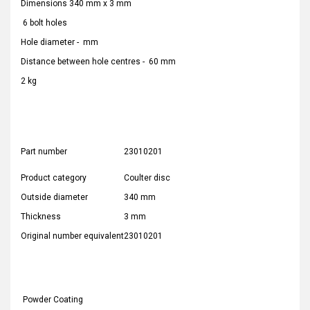
Dimensions 340 mm x 3 mm
6 bolt holes
Hole diameter - mm
Distance between hole centres - 60 mm
2 kg
Part number
23010201
Product category
Coulter disc
Outside diameter
340 mm
Thickness
3 mm
Original number equivalent
23010201
Powder Coating