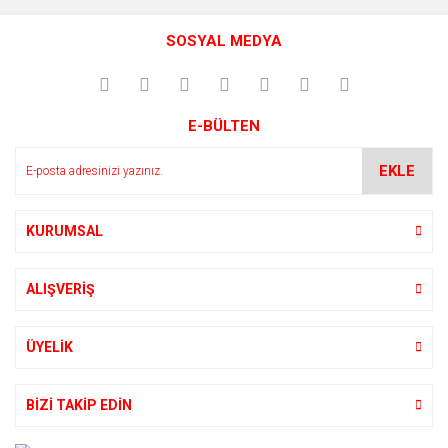
konularda yetersiz gördüğünüz noktaları öneri formunu
Bu ürüne ilk yorumu siz yapın!
kullanarak tarafımıza iletebilirsiniz.
SOSYAL MEDYA
Görüş ve önerileriniz için teşekkür ederiz.
Yorum Yaz
Ürün resmi kalitesiz, bozuk veya görüntülenemiyor.
E-BÜLTEN
Ürün açıklamasında eksik bilgiler bulunuyor.
Ürün bilgilerinde hatalar bulunuyor.
EKLE
Ürün fiyatı diğer sitelerden daha pahalı.
Bu ürüne benzer farklı alternatifler olmalı.
KURUMSAL
ALIŞVERİŞ
Gönder
ÜYELİK
BİZİ TAKİP EDİN