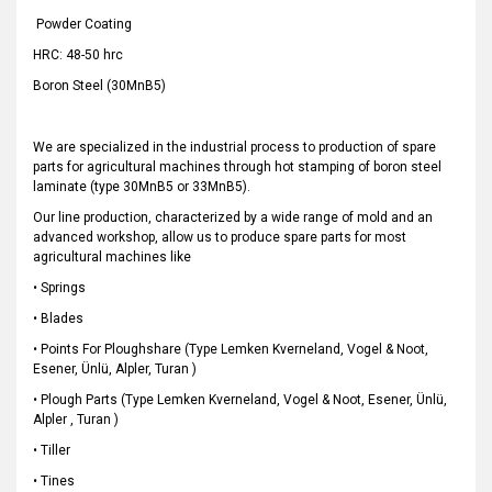
Powder Coating
HRC: 48-50 hrc
Boron Steel (30MnB5)
We are specialized in the industrial process to production of spare
parts for agricultural machines through hot stamping of boron steel
laminate (type 30MnB5 or 33MnB5).
Our line production, characterized by a wide range of mold and an
advanced workshop, allow us to produce spare parts for most
agricultural machines like
• Springs
• Blades
• Points For Ploughshare (Type Lemken Kverneland, Vogel & Noot,
Esener, Ünlü, Alpler, Turan )
• Plough Parts (Type Lemken Kverneland, Vogel & Noot, Esener, Ünlü,
Alpler , Turan )
• Tiller
• Tines