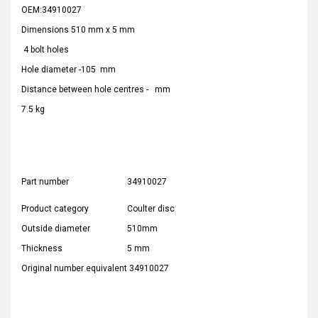
OEM:34910027
Dimensions 510 mm x 5 mm
4 bolt holes
Hole diameter -105 mm
Distance between hole centres - mm
7.5 kg
Part number
34910027
Product category
Coulter disc
Outside diameter
510mm
Thickness
5 mm
Original number equivalent
34910027