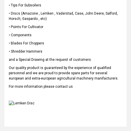
• Tips For Subsoilers
• Discs (Amazone , Lemken , Vaderstad, Case, John Deere, Salford,
Horsch, Gaspardo , etc)
• Points For Cultivator
• Components
• Blades For Choppers
• Shredder Hammers
and a Special Drawing at the request of customers.
Our quality product is guaranteed by the experience of qualified
personnel and we are proud to provide spare parts for several
european and extra-european agricultural machinery manifacturers.
For more information please contact us
Bu ürünün fiyat bilgisi, resim, ürün açıklamalarında ve diğer