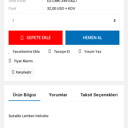
Stok Kodu
ES-LMK-34910027
Fiyat
32,00 USD + KDV
SEPETE EKLE
HEMEN AL
Tavsiye Et
Yorum Yaz
Fiyat Alarmı
Karşılaştır
Ürün Bilgisi
Yorumlar
Taksit Seçenekleri
Suitable Lemken Heliodor