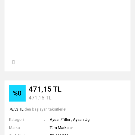
471,15 TL
%0
471,15 TL
78,53 TL
den başlayan taksitlerle!
Kategori
Aysan/Tiller
,
Aysan Uç
Marka
Tüm Markalar