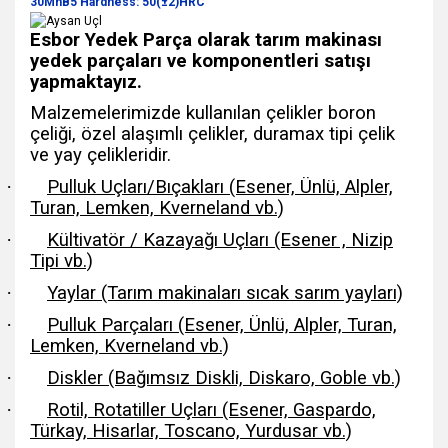
30MnB5 Hardness: 50(±2)HRC
Esbor Yedek Parça olarak tarım makinası
yedek parçaları ve komponentleri satışı
yapmaktayız.
Malzemelerimizde kullanılan çelikler boron
çeliği, özel alaşımlı çelikler, duramax tipi çelik
ve yay çelikleridir.
·
Pulluk Uçları/Bıçakları (Esener, Ünlü, Alpler,
Turan, Lemken, Kverneland vb.)
·
Kültivatör / Kazayağı Uçları (Esener , Nizip
Tipi vb.)
·
Yaylar (Tarım makinaları sıcak sarım yayları)
·
Pulluk Parçaları (Esener, Ünlü, Alpler, Turan,
Lemken, Kverneland vb.)
·
Diskler (Bağımsız Diskli, Diskaro, Goble vb.)
·
Rotil, Rotatiller Uçları (Esener, Gaspardo,
Türkay, Hisarlar, Toscano, Yurdusar vb.)