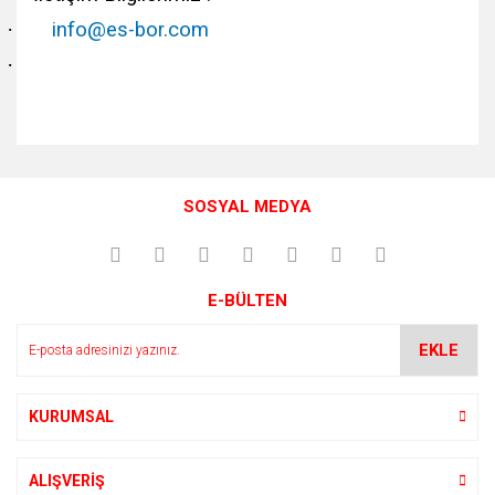
·
info@es-bor.com
·
Bu ürünün fiyat bilgisi, resim, ürün açıklamalarında ve diğer
konularda yetersiz gördüğünüz noktaları öneri formunu
Bu ürüne ilk yorumu siz yapın!
kullanarak tarafımıza iletebilirsiniz.
SOSYAL MEDYA
Görüş ve önerileriniz için teşekkür ederiz.
Yorum Yaz
Ürün resmi kalitesiz, bozuk veya görüntülenemiyor.
E-BÜLTEN
Ürün açıklamasında eksik bilgiler bulunuyor.
Ürün bilgilerinde hatalar bulunuyor.
EKLE
Ürün fiyatı diğer sitelerden daha pahalı.
Bu ürüne benzer farklı alternatifler olmalı.
KURUMSAL
ALIŞVERİŞ