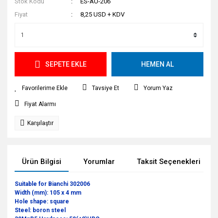
Stok Kodu
ES-AU-206
Fiyat
8,25 USD + KDV
SEPETE EKLE
HEMEN AL
Tavsiye Et
Yorum Yaz
Fiyat Alarmı
Karşılaştır
Ürün Bilgisi
Yorumlar
Taksit Seçenekleri
Suitable for Bianchi 302006
Width (mm): 105 x 4 mm
Hole shape: square
Steel: boron steel