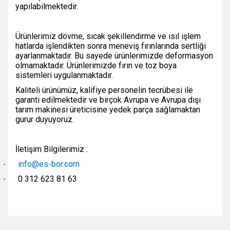
yapılabilmektedir.
Ürünlerimiz dövme, sıcak şekillendirme ve ısıl işlem
hatlarda işlendikten sonra meneviş fırınlarında sertliği
ayarlanmaktadır. Bu sayede ürünlerimizde deformasyon
olmamaktadır. Ürünlerimizde fırın ve toz boya
sistemleri uygulanmaktadır.
Kaliteli ürünümüz, kalifiye personelin tecrübesi ile
garanti edilmektedir ve birçok Avrupa ve Avrupa dışı
tarım makinesi üreticisine yedek parça sağlamaktan
gurur duyuyoruz.
İletişim Bilgilerimiz :
info@es-bor.com
·
0 312 623 81 63
·
Bu ürünün fiyat bilgisi, resim, ürün açıklamalarında ve diğer
konularda yetersiz gördüğünüz noktaları öneri formunu