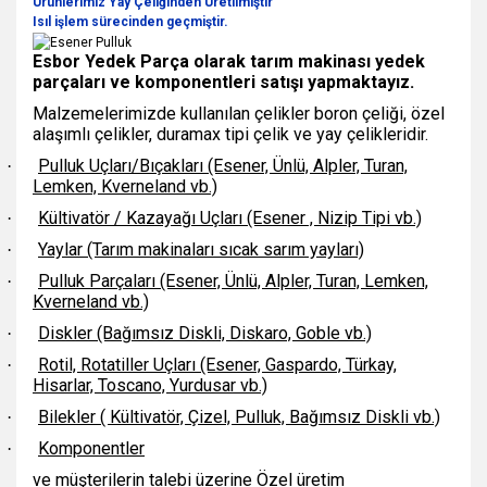
Ürünlerimiz Yay Çeliğinden Üretilmiştir
Isıl işlem sürecinden geçmiştir.
Esbor Yedek Parça olarak tarım makinası yedek
parçaları ve komponentleri satışı yapmaktayız.
Malzemelerimizde kullanılan çelikler boron çeliği, özel
alaşımlı çelikler, duramax tipi çelik ve yay çelikleridir.
Pulluk Uçları/Bıçakları (Esener, Ünlü, Alpler, Turan,
·
Lemken, Kverneland vb.)
Kültivatör / Kazayağı Uçları (Esener , Nizip Tipi vb.)
·
Yaylar (Tarım makinaları sıcak sarım yayları)
·
Pulluk Parçaları (Esener, Ünlü, Alpler, Turan, Lemken,
·
Kverneland vb.)
Diskler (Bağımsız Diskli, Diskaro, Goble vb.)
·
Rotil, Rotatiller Uçları (Esener, Gaspardo, Türkay,
·
Hisarlar, Toscano, Yurdusar vb.)
Bilekler ( Kültivatör, Çizel, Pulluk, Bağımsız Diskli vb.)
·
Komponentler
·
ve müşterilerin talebi üzerine Özel üretim