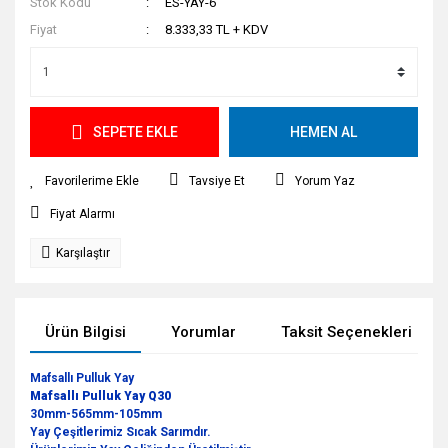
Stok Kodu
ES-YAY-6
Fiyat
8.333,33 TL + KDV
SEPETE EKLE
HEMEN AL
Tavsiye Et
Yorum Yaz
Fiyat Alarmı
Karşılaştır
Ürün Bilgisi
Yorumlar
Taksit Seçenekleri
Mafsallı Pulluk Yay
Mafsallı Pulluk Yay Q30
30mm-565mm-105mm
Yay Çeşitlerimiz Sıcak Sarımdır.