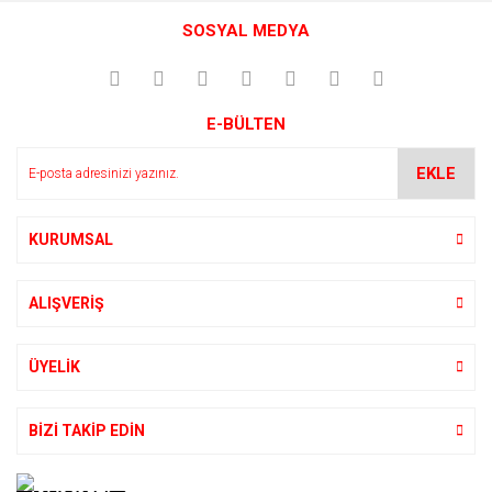
Bu ürüne ilk yorumu siz yapın!
kullanarak tarafımıza iletebilirsiniz.
SOSYAL MEDYA
Görüş ve önerileriniz için teşekkür ederiz.
Yorum Yaz
Ürün resmi kalitesiz, bozuk veya görüntülenemiyor.
E-BÜLTEN
Ürün açıklamasında eksik bilgiler bulunuyor.
Ürün bilgilerinde hatalar bulunuyor.
EKLE
Ürün fiyatı diğer sitelerden daha pahalı.
Bu ürüne benzer farklı alternatifler olmalı.
KURUMSAL
ALIŞVERİŞ
Gönder
ÜYELİK
BİZİ TAKİP EDİN