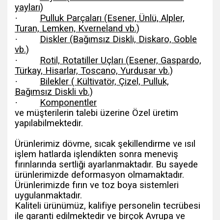
yayları)
·
Pulluk Parçaları (Esener, Ünlü, Alpler,
Turan, Lemken, Kverneland vb.)
·
Diskler (Bağımsız Diskli, Diskaro, Goble
vb.)
·
Rotil, Rotatiller Uçları (Esener, Gaspardo,
Türkay, Hisarlar, Toscano, Yurdusar vb.)
·
Bilekler ( Kültivatör, Çizel, Pulluk,
Bağımsız Diskli vb.)
·
Komponentler
ve müşterilerin talebi üzerine Özel üretim
yapılabilmektedir.
Ürünlerimiz dövme, sıcak şekillendirme ve ısıl
işlem hatlarda işlendikten sonra meneviş
fırınlarında sertliği ayarlanmaktadır. Bu sayede
ürünlerimizde deformasyon olmamaktadır.
Ürünlerimizde fırın ve toz boya sistemleri
uygulanmaktadır.
Kaliteli ürünümüz, kalifiye personelin tecrübesi
ile garanti edilmektedir ve birçok Avrupa ve