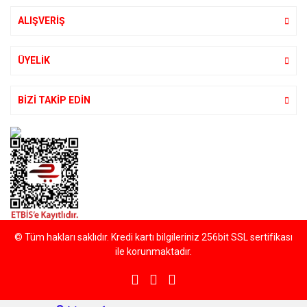
ALIŞVERİŞ
Gönder
ÜYELİK
BİZİ TAKİP EDİN
© Tüm hakları saklıdır. Kredi kartı bilgileriniz 256bit SSL sertifikası
ile korunmaktadır.