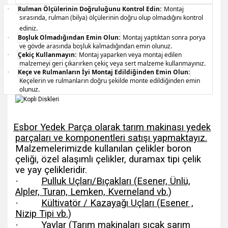
Rulman Ölçülerinin Doğruluğunu Kontrol Edin:
Montaj
·
sırasında, rulman (bilya) ölçülerinin doğru olup olmadığını kontrol
ediniz.
Boşluk Olmadığından Emin Olun:
Montaj yaptıktan sonra porya
·
ve gövde arasında boşluk kalmadığından emin olunuz.
Çekiç Kullanmayın:
Montaj yaparken veya montaj edilen
·
malzemeyi geri çıkarırken çekiç veya sert malzeme kullanmayınız.
Keçe ve Rulmanların İyi Montaj Edildiğinden Emin Olun:
·
Keçelerin ve rulmanların doğru şekilde monte edildiğinden emin
olunuz.
Esbor Yedek Parça olarak tarım makinası yedek
parçaları ve komponentleri satışı yapmaktayız.
Malzemelerimizde kullanılan çelikler boron
çeliği, özel alaşımlı çelikler, duramax tipi çelik
ve yay çelikleridir.
·
Pulluk Uçları/Bıçakları (Esener, Ünlü,
Alpler, Turan, Lemken, Kverneland vb.)
·
Kültivatör / Kazayağı Uçları (Esener ,
Nizip Tipi vb.)
·
Yaylar (Tarım makinaları sıcak sarım