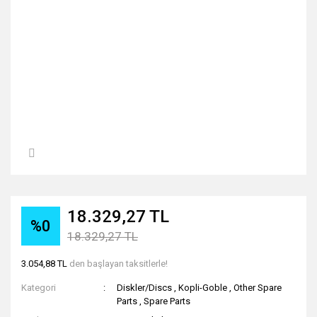
18.329,27 TL
%0
18.329,27 TL
3.054,88 TL
den başlayan taksitlerle!
Kategori
Diskler/Discs
,
Kopli-Goble
,
Other Spare
Parts
,
Spare Parts