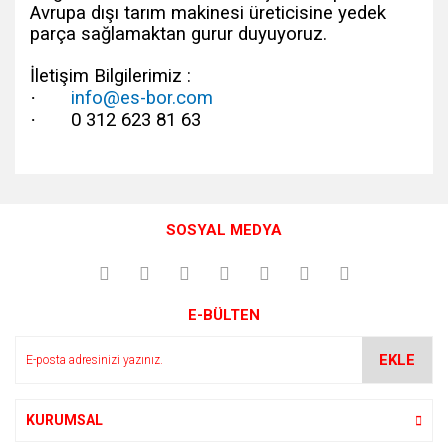
Avrupa dışı tarım makinesi üreticisine yedek
parça sağlamaktan gurur duyuyoruz.
İletişim Bilgilerimiz :
·
info@es-bor.com
·
0 312 623 81 63
Bu ürünün fiyat bilgisi, resim, ürün açıklamalarında ve diğer
konularda yetersiz gördüğünüz noktaları öneri formunu
Bu ürüne ilk yorumu siz yapın!
kullanarak tarafımıza iletebilirsiniz.
SOSYAL MEDYA
Görüş ve önerileriniz için teşekkür ederiz.
Yorum Yaz
Ürün resmi kalitesiz, bozuk veya görüntülenemiyor.
E-BÜLTEN
Ürün açıklamasında eksik bilgiler bulunuyor.
Ürün bilgilerinde hatalar bulunuyor.
EKLE
Ürün fiyatı diğer sitelerden daha pahalı.
Bu ürüne benzer farklı alternatifler olmalı.
KURUMSAL