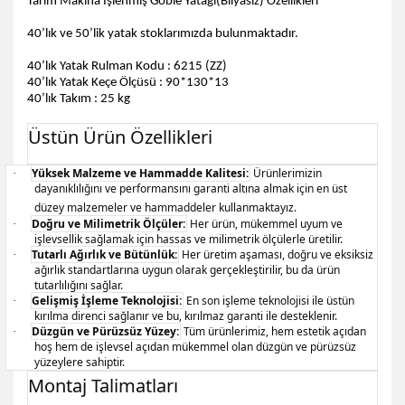
Tarım Makina İşlenmiş Goble Yatağı(Bilyasız) Özellikleri
40’lık ve 50’lik yatak stoklarımızda bulunmaktadır.
40’lık Yatak Rulman Kodu : 6215 (ZZ)
40’lık Yatak Keçe Ölçüsü : 90*130*13
40’lık Takım : 25 kg
Üstün Ürün Özellikleri
Yüksek Malzeme ve Hammadde Kalitesi:
Ürünlerimizin
·
dayanıklılığını ve performansını garanti altına almak için en üst
düzey malzemeler ve hammaddeler kullanmaktayız.
Doğru ve Milimetrik Ölçüler:
Her ürün, mükemmel uyum ve
·
işlevsellik sağlamak için hassas ve milimetrik ölçülerle üretilir.
Tutarlı Ağırlık ve Bütünlük:
Her üretim aşaması, doğru ve eksiksiz
·
ağırlık standartlarına uygun olarak gerçekleştirilir, bu da ürün
tutarlılığını sağlar.
Gelişmiş İşleme Teknolojisi:
En son işleme teknolojisi ile üstün
·
kırılma direnci sağlanır ve bu, kırılmaz garanti ile desteklenir.
Düzgün ve Pürüzsüz Yüzey:
Tüm ürünlerimiz, hem estetik açıdan
·
hoş hem de işlevsel açıdan mükemmel olan düzgün ve pürüzsüz
yüzeylere sahiptir.
Montaj Talimatları