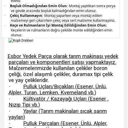
ediniz.
Boşluk Olmadığından Emin Olun:
Montaj yaptıktan sonra porya
·
ve gövde arasında boşluk kalmadığından emin olunuz.
Çekiç Kullanmayın:
Montaj yaparken veya montaj edilen
·
malzemeyi geri çıkarırken çekiç veya sert malzeme kullanmayınız.
Keçe ve Rulmanların İyi Montaj Edildiğinden Emin Olun:
·
Keçelerin ve rulmanların doğru şekilde monte edildiğinden emin
olunuz.
Esbor Yedek Parça olarak tarım makinası yedek
parçaları ve komponentleri satışı yapmaktayız.
Malzemelerimizde kullanılan çelikler boron
çeliği, özel alaşımlı çelikler, duramax tipi çelik
ve yay çelikleridir.
·
Pulluk Uçları/Bıçakları (Esener, Ünlü,
Alpler, Turan, Lemken, Kverneland vb.)
·
Kültivatör / Kazayağı Uçları (Esener ,
Nizip Tipi vb.)
·
Yaylar (Tarım makinaları sıcak sarım
yayları)
·
Pulluk Parçaları (Esener, Ünlü, Alpler,