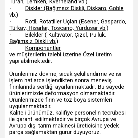
Turan, Lemken, Kverneland vb.)
·
Diskler (Bağımsız Diskli, Diskaro, Goble
vb.)
·
Rotil, Rotatiller Uçları (Esener, Gaspardo,
Türkay, Hisarlar, Toscano, Yurdusar vb.)
·
Bilekler ( Kültivatör, Çizel, Pulluk,
Bağımsız Diskli vb.)
·
Komponentler
ve müşterilerin talebi üzerine Özel üretim
yapılabilmektedir.
Ürünlerimiz dövme, sıcak şekillendirme ve ısıl
işlem hatlarda işlendikten sonra meneviş
fırınlarında sertliği ayarlanmaktadır. Bu sayede
ürünlerimizde deformasyon olmamaktadır.
Ürünlerimizde fırın ve toz boya sistemleri
uygulanmaktadır.
Kaliteli ürünümüz, kalifiye personelin tecrübesi
ile garanti edilmektedir ve birçok Avrupa ve
Avrupa dışı tarım makinesi üreticisine yedek
parça sağlamaktan gurur duyuyoruz.