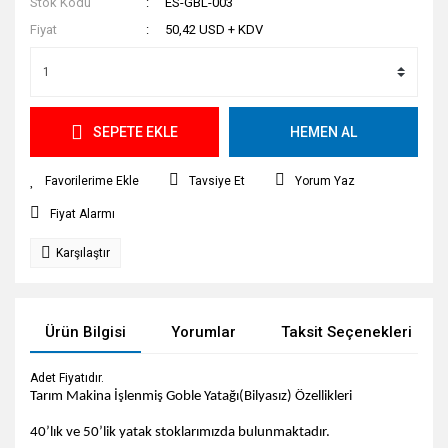
Stok Kodu
ES-GBL-003
Fiyat
50,42 USD + KDV
SEPETE EKLE
HEMEN AL
Tavsiye Et
Yorum Yaz
Fiyat Alarmı
Karşılaştır
Ürün Bilgisi
Yorumlar
Taksit Seçenekleri
Adet Fiyatıdır.
Tarım Makina İşlenmiş Goble Yatağı(Bilyasız) Özellikleri
40’lık ve 50’lik yatak stoklarımızda bulunmaktadır.