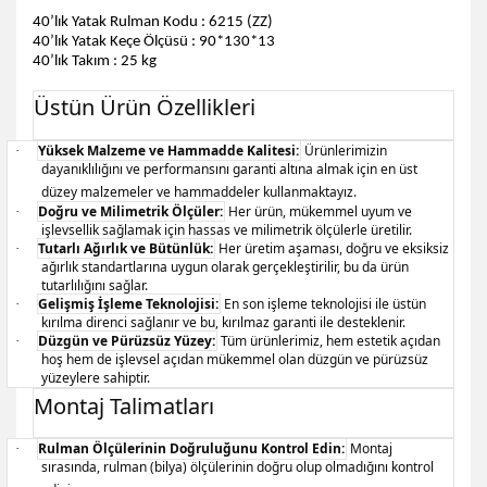
40’lık Yatak Rulman Kodu : 6215 (ZZ)
40’lık Yatak Keçe Ölçüsü : 90*130*13
40’lık Takım : 25 kg
Üstün Ürün Özellikleri
Yüksek Malzeme ve Hammadde Kalitesi:
Ürünlerimizin
·
dayanıklılığını ve performansını garanti altına almak için en üst
düzey malzemeler ve hammaddeler kullanmaktayız.
Doğru ve Milimetrik Ölçüler:
Her ürün, mükemmel uyum ve
·
işlevsellik sağlamak için hassas ve milimetrik ölçülerle üretilir.
Tutarlı Ağırlık ve Bütünlük:
Her üretim aşaması, doğru ve eksiksiz
·
ağırlık standartlarına uygun olarak gerçekleştirilir, bu da ürün
tutarlılığını sağlar.
Gelişmiş İşleme Teknolojisi:
En son işleme teknolojisi ile üstün
·
kırılma direnci sağlanır ve bu, kırılmaz garanti ile desteklenir.
Düzgün ve Pürüzsüz Yüzey:
Tüm ürünlerimiz, hem estetik açıdan
·
hoş hem de işlevsel açıdan mükemmel olan düzgün ve pürüzsüz
yüzeylere sahiptir.
Montaj Talimatları
Rulman Ölçülerinin Doğruluğunu Kontrol Edin:
Montaj
·
sırasında, rulman (bilya) ölçülerinin doğru olup olmadığını kontrol