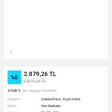
2.879,26 TL
%0
2.879,26 TL
479,88 TL
den başlayan taksitlerle!
Kategori
Diskler/Discs
,
Kopli-Goble
Marka
Tüm Markalar