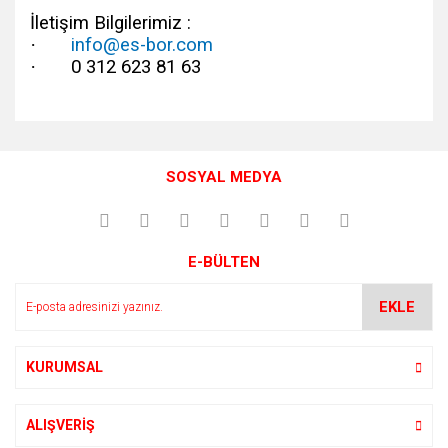
İletişim Bilgilerimiz :
·
info@es-bor.com
·
0 312 623 81 63
Bu ürünün fiyat bilgisi, resim, ürün açıklamalarında ve diğer
konularda yetersiz gördüğünüz noktaları öneri formunu
Bu ürüne ilk yorumu siz yapın!
kullanarak tarafımıza iletebilirsiniz.
SOSYAL MEDYA
Görüş ve önerileriniz için teşekkür ederiz.
Yorum Yaz
Ürün resmi kalitesiz, bozuk veya görüntülenemiyor.
E-BÜLTEN
Ürün açıklamasında eksik bilgiler bulunuyor.
Ürün bilgilerinde hatalar bulunuyor.
EKLE
Ürün fiyatı diğer sitelerden daha pahalı.
Bu ürüne benzer farklı alternatifler olmalı.
KURUMSAL
ALIŞVERİŞ