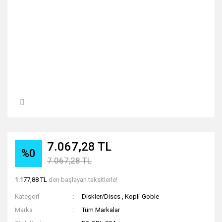
7.067,28 TL
%0
7.067,28 TL
1.177,88 TL
den başlayan taksitlerle!
Kategori
Diskler/Discs
,
Kopli-Goble
Marka
Tüm Markalar