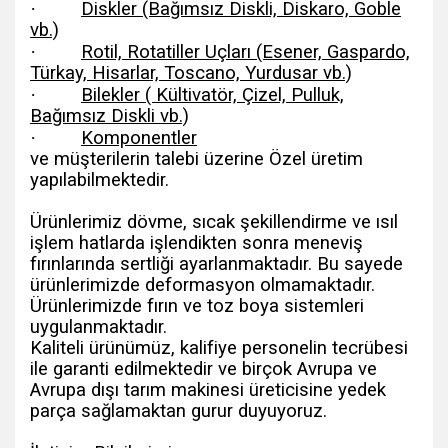
·
Diskler (Bağımsız Diskli, Diskaro, Goble
vb.)
·
Rotil, Rotatiller Uçları (Esener, Gaspardo,
Türkay, Hisarlar, Toscano, Yurdusar vb.)
·
Bilekler ( Kültivatör, Çizel, Pulluk,
Bağımsız Diskli vb.)
·
Komponentler
ve müşterilerin talebi üzerine Özel üretim
yapılabilmektedir.
Ürünlerimiz dövme, sıcak şekillendirme ve ısıl
işlem hatlarda işlendikten sonra meneviş
fırınlarında sertliği ayarlanmaktadır. Bu sayede
ürünlerimizde deformasyon olmamaktadır.
Ürünlerimizde fırın ve toz boya sistemleri
uygulanmaktadır.
Kaliteli ürünümüz, kalifiye personelin tecrübesi
ile garanti edilmektedir ve birçok Avrupa ve
Avrupa dışı tarım makinesi üreticisine yedek
parça sağlamaktan gurur duyuyoruz.