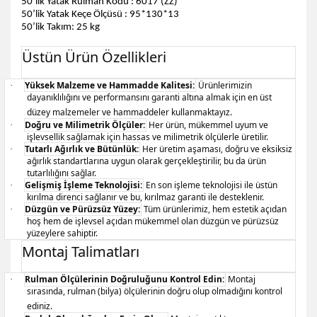
50’lik Yatak Rulman Kodu : 6017 (ZZ)
50’lik Yatak Keçe Ölçüsü : 95*130*13
50’lik Takım: 25 kg
Üstün Ürün Özellikleri
Yüksek Malzeme ve Hammadde Kalitesi:
Ürünlerimizin
·
dayanıklılığını ve performansını garanti altına almak için en üst
düzey malzemeler ve hammaddeler kullanmaktayız.
Doğru ve Milimetrik Ölçüler:
Her ürün, mükemmel uyum ve
·
işlevsellik sağlamak için hassas ve milimetrik ölçülerle üretilir.
Tutarlı Ağırlık ve Bütünlük:
Her üretim aşaması, doğru ve eksiksiz
·
ağırlık standartlarına uygun olarak gerçekleştirilir, bu da ürün
tutarlılığını sağlar.
Gelişmiş İşleme Teknolojisi:
En son işleme teknolojisi ile üstün
·
kırılma direnci sağlanır ve bu, kırılmaz garanti ile desteklenir.
Düzgün ve Pürüzsüz Yüzey:
Tüm ürünlerimiz, hem estetik açıdan
·
hoş hem de işlevsel açıdan mükemmel olan düzgün ve pürüzsüz
yüzeylere sahiptir.
Montaj Talimatları
Rulman Ölçülerinin Doğruluğunu Kontrol Edin:
Montaj
·
sırasında, rulman (bilya) ölçülerinin doğru olup olmadığını kontrol
ediniz.