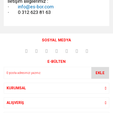
İletişim Bilgilerimiz :
·
info@es-bor.com
·
0 312 623 81 63
Bu ürünün fiyat bilgisi, resim, ürün açıklamalarında ve diğer
konularda yetersiz gördüğünüz noktaları öneri formunu
Bu ürüne ilk yorumu siz yapın!
kullanarak tarafımıza iletebilirsiniz.
SOSYAL MEDYA
Görüş ve önerileriniz için teşekkür ederiz.
Yorum Yaz
Ürün resmi kalitesiz, bozuk veya görüntülenemiyor.
E-BÜLTEN
Ürün açıklamasında eksik bilgiler bulunuyor.
Ürün bilgilerinde hatalar bulunuyor.
EKLE
Ürün fiyatı diğer sitelerden daha pahalı.
Bu ürüne benzer farklı alternatifler olmalı.
KURUMSAL
ALIŞVERİŞ