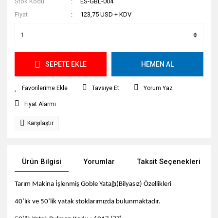
Stok Kodu
ES-GBL-004
Fiyat
123,75 USD + KDV
SEPETE EKLE
HEMEN AL
Tavsiye Et
Yorum Yaz
Fiyat Alarmı
Karşılaştır
Ürün Bilgisi
Yorumlar
Taksit Seçenekleri
Tarım Makina İşlenmiş Goble Yatağı(Bilyasız) Özellikleri
40’lık ve 50’lik yatak stoklarımızda bulunmaktadır.