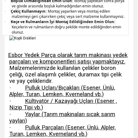
Boşluk Olmadığından Emin Olun:
Montaj yaptıktan sonra porya
·
ve gövde arasında boşluk kalmadığından emin olunuz.
Çekiç Kullanmayın:
Montaj yaparken veya montaj edilen
·
malzemeyi geri çıkarırken çekiç veya sert malzeme kullanmayınız.
Keçe ve Rulmanların İyi Montaj Edildiğinden Emin Olun:
·
Keçelerin ve rulmanların doğru şekilde monte edildiğinden emin
olunuz.
Esbor Yedek Parça olarak tarım makinası yedek
parçaları ve komponentleri satışı yapmaktayız.
Malzemelerimizde kullanılan çelikler boron
çeliği, özel alaşımlı çelikler, duramax tipi çelik
ve yay çelikleridir.
·
Pulluk Uçları/Bıçakları (Esener, Ünlü,
Alpler, Turan, Lemken, Kverneland vb.)
·
Kültivatör / Kazayağı Uçları (Esener ,
Nizip Tipi vb.)
·
Yaylar (Tarım makinaları sıcak sarım
yayları)
·
Pulluk Parçaları (Esener, Ünlü, Alpler,
Turan, Lemken, Kverneland vb.)