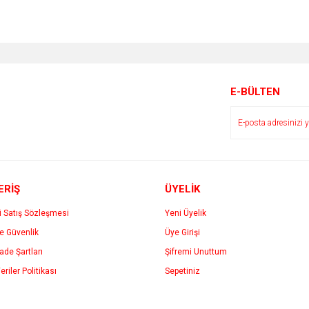
e diğer konularda yetersiz gördüğünüz noktaları öneri formunu kullanarak tarafımı
Bu ürüne ilk yorumu siz yapın!
r.
Yorum Yaz
E-BÜLTEN
ERİŞ
ÜYELİK
i Satış Sözleşmesi
Yeni Üyelik
ve Güvenlik
Üye Girişi
Gönder
İade Şartları
Şifremi Unuttum
eriler Politikası
Sepetiniz