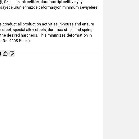
 özel alaşımlı çelikler, duramax tipi çelik ve yay
r. Bu sayede ürünlerimizde deformasyon minimum seviyelere
 conduct all production activities in-house and ensure
n steel, special alloy steels, duramax steel, and spring
e the desired hardness. This minimizes deformation in
- Ral 9005 Black).