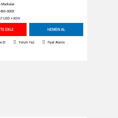
 Markalar
HBS-0003
67 USD + KDV
TE EKLE
HEMEN AL
e Et
Yorum Yaz
Fiyat Alarmı