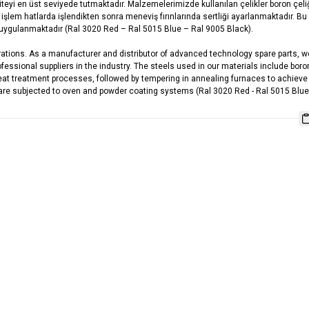
yi en üst seviyede tutmaktadır. Malzemelerimizde kullanılan çelikler boron çeliği,
sıl işlem hatlarda işlendikten sonra meneviş fırınlarında sertliği ayarlanmaktadı
ri uygulanmaktadır (Ral 3020 Red – Ral 5015 Blue – Ral 9005 Black).
tions. As a manufacturer and distributor of advanced technology spare parts, we
ofessional suppliers in the industry. The steels used in our materials include boro
heat treatment processes, followed by tempering in annealing furnaces to achiev
s are subjected to oven and powder coating systems (Ral 3020 Red - Ral 5015 Blue 