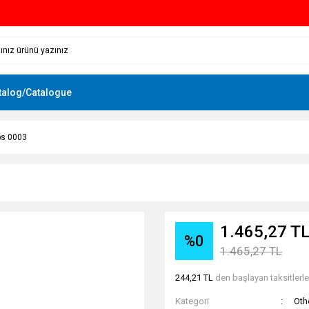
talog/Catalogue
s 0003
1.465,27 T
%0
1.465,27 TL
244,21 TL
den başlayan taksitlerle
Kategori
Oth