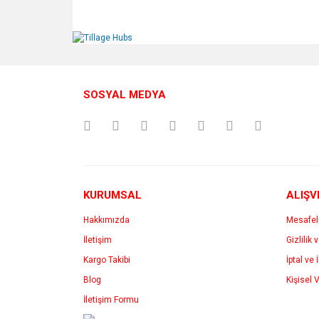
Bu ürünün fiyat bilgisi, resim, ürün açıklamalarında v
Görüş ve önerileriniz için teşekkür ederiz.
Ürün resmi kalitesiz, bozuk veya görüntülenemiyo
Ürün açıklamasında eksik bilgiler bulunuyor.
SOSYAL MEDYA
Ürün bilgilerinde hatalar bulunuyor.
Ürün fiyatı diğer sitelerden daha pahalı.
Bu ürüne benzer farklı alternatifler olmalı.
KURUMSAL
ALIŞV
Hakkımızda
Mesafel
İletişim
Gizlilik 
Kargo Takibi
İptal ve 
Blog
Kişisel V
İletişim Formu