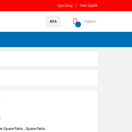
Üye Girişi
/
Yeni Üyelik
ARA
Toplam -
L
!
er Spare Parts
,
Spare Parts