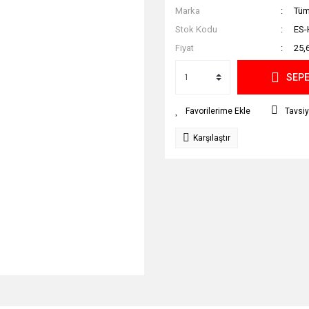
Marka
Tüm
Stok Kodu
ES-
Fiyat
25,
SEPE
Tavsiy
Karşılaştır