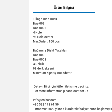
Ürün Bilgisi
Tillage Disc Hubs
Baa-003
Baa-0003
4 Hole
98 Hole center
Min.Order : 100 pcs
Bağımsız Diskli Yatakları
Baa-003
Baa-0003
4 Delikli
98 delik ekseni
Minimum sipariş 100 adettir.
Detaylı Bilgi için lütfen iletişime geçiniz.
For More information please contact us.
info@es-bor.com
+90 532 178 61 59
Firmamız 2020 yılında kurularak faaliyetlerine başlamıştır