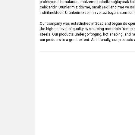
profesyonel firmalardan malzeme tedariki sağlayarak kalite
çelikleridir. Ürünlerimiz dövme, sıcak şekillendirme ve ı
indirilmektedir. Ürünlerimizde fırın ve toz boya sistemle
Our company was established in 2020 and began its opera
the highest level of quality by sourcing materials from pr
steels. Our products undergo forging, hot shaping, and 
our products to a great extent. Additionally, our product