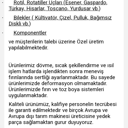
·
Rotil, Rotatiller Uçları (Esener, Gaspardo,
Türkay, Hisarlar, Toscano, Yurdusar vb.)
·
Bilekler ( Kültivatör, Çizel, Pulluk, Bağımsız
Diskli vb.)
·
Komponentler
ve müşterilerin talebi üzerine Özel üretim
yapılabilmektedir.
Ürünlerimiz dövme, sıcak şekillendirme ve ısıl
işlem hatlarda işlendikten sonra meneviş
fırınlarında sertliği ayarlanmaktadır. Bu sayede
ürünlerimizde deformasyon olmamaktadır.
Ürünlerimizde fırın ve toz boya sistemleri
uygulanmaktadır.
Kaliteli ürünümüz, kalifiye personelin tecrübesi
ile garanti edilmektedir ve birçok Avrupa ve
Avrupa dışı tarım makinesi üreticisine yedek
parça sağlamaktan gurur duyuyoruz.