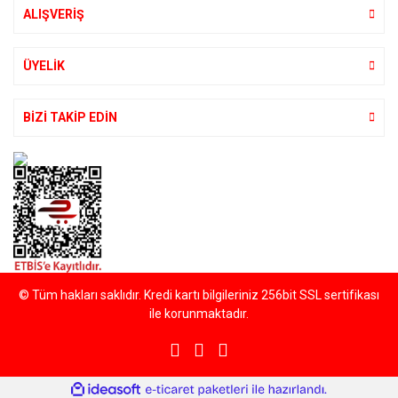
ALIŞVERİŞ
Gönder
ÜYELİK
BİZİ TAKİP EDİN
© Tüm hakları saklıdır. Kredi kartı bilgileriniz 256bit SSL sertifikası
ile korunmaktadır.
ile
ideasoft
e-