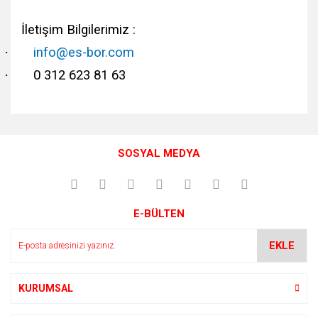
İletişim Bilgilerimiz :
·
info@es-bor.com
·
0 312 623 81 63
Bu ürünün fiyat bilgisi, resim, ürün açıklamalarında ve diğer
konularda yetersiz gördüğünüz noktaları öneri formunu
Bu ürüne ilk yorumu siz yapın!
kullanarak tarafımıza iletebilirsiniz.
SOSYAL MEDYA
Görüş ve önerileriniz için teşekkür ederiz.
Yorum Yaz
Ürün resmi kalitesiz, bozuk veya görüntülenemiyor.
E-BÜLTEN
Ürün açıklamasında eksik bilgiler bulunuyor.
Ürün bilgilerinde hatalar bulunuyor.
EKLE
Ürün fiyatı diğer sitelerden daha pahalı.
Bu ürüne benzer farklı alternatifler olmalı.
KURUMSAL