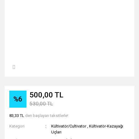
500,00 TL
%6
530,00 TL
83,33 TL
den başlayan taksitlerle!
Kategori
Kültivatör/Cultivator
,
Kültivatör-Kazayağı
Uçları