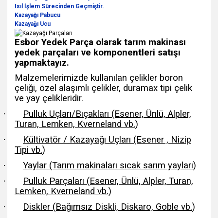
Isıl İşlem Sürecinden Geçmiştir.
Kazayağı Pabucu
Kazayağı Ucu
Esbor Yedek Parça olarak tarım makinası
yedek parçaları ve komponentleri satışı
yapmaktayız.
Malzemelerimizde kullanılan çelikler boron
çeliği, özel alaşımlı çelikler, duramax tipi çelik
ve yay çelikleridir.
·
Pulluk Uçları/Bıçakları (Esener, Ünlü, Alpler,
Turan, Lemken, Kverneland vb.)
·
Kültivatör / Kazayağı Uçları (Esener , Nizip
Tipi vb.)
·
Yaylar (Tarım makinaları sıcak sarım yayları)
·
Pulluk Parçaları (Esener, Ünlü, Alpler, Turan,
Lemken, Kverneland vb.)
·
Diskler (Bağımsız Diskli, Diskaro, Goble vb.)