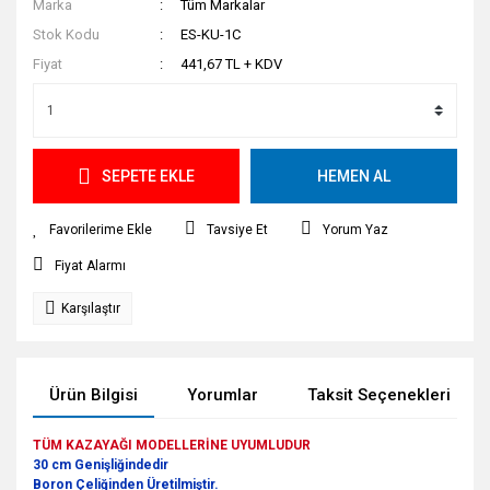
Marka
Tüm Markalar
Stok Kodu
ES-KU-1C
Fiyat
441,67 TL + KDV
SEPETE EKLE
HEMEN AL
Tavsiye Et
Yorum Yaz
Fiyat Alarmı
Karşılaştır
Ürün Bilgisi
Yorumlar
Taksit Seçenekleri
TÜM KAZAYAĞI MODELLERİNE UYUMLUDUR
30 cm Genişliğindedir
Boron Çeliğinden Üretilmiştir.