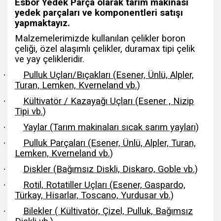
Esbor Yedek Parça olarak tarım makinası
yedek parçaları ve komponentleri satışı
yapmaktayız.
Malzemelerimizde kullanılan çelikler boron
çeliği, özel alaşımlı çelikler, duramax tipi çelik
ve yay çelikleridir.
·
Pulluk Uçları/Bıçakları (Esener, Ünlü, Alpler,
Turan, Lemken, Kverneland vb.)
·
Kültivatör / Kazayağı Uçları (Esener , Nizip
Tipi vb.)
·
Yaylar (Tarım makinaları sıcak sarım yayları)
·
Pulluk Parçaları (Esener, Ünlü, Alpler, Turan,
Lemken, Kverneland vb.)
·
Diskler (Bağımsız Diskli, Diskaro, Goble vb.)
·
Rotil, Rotatiller Uçları (Esener, Gaspardo,
Türkay, Hisarlar, Toscano, Yurdusar vb.)
·
Bilekler ( Kültivatör, Çizel, Pulluk, Bağımsız