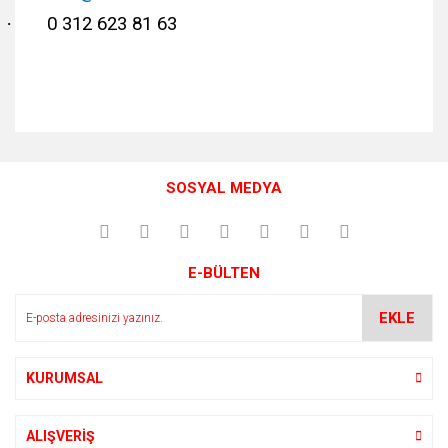
·
0 312 623 81 63
Bu ürünün fiyat bilgisi, resim, ürün açıklamalarında ve diğer
konularda yetersiz gördüğünüz noktaları öneri formunu
Bu ürüne ilk yorumu siz yapın!
kullanarak tarafımıza iletebilirsiniz.
SOSYAL MEDYA
Görüş ve önerileriniz için teşekkür ederiz.
Yorum Yaz
Ürün resmi kalitesiz, bozuk veya görüntülenemiyor.
E-BÜLTEN
Ürün açıklamasında eksik bilgiler bulunuyor.
Ürün bilgilerinde hatalar bulunuyor.
EKLE
Ürün fiyatı diğer sitelerden daha pahalı.
Bu ürüne benzer farklı alternatifler olmalı.
KURUMSAL
ALIŞVERİŞ