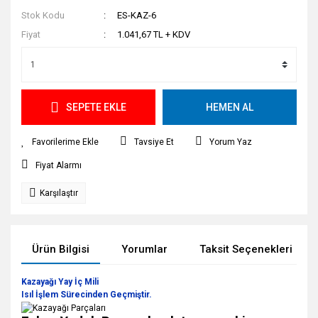
Stok Kodu
ES-KAZ-6
Fiyat
1.041,67 TL + KDV
SEPETE EKLE
HEMEN AL
Tavsiye Et
Yorum Yaz
Fiyat Alarmı
Karşılaştır
Ürün Bilgisi
Yorumlar
Taksit Seçenekleri
Kazayağı Yay İç Mili
Isıl İşlem Sürecinden Geçmiştir.