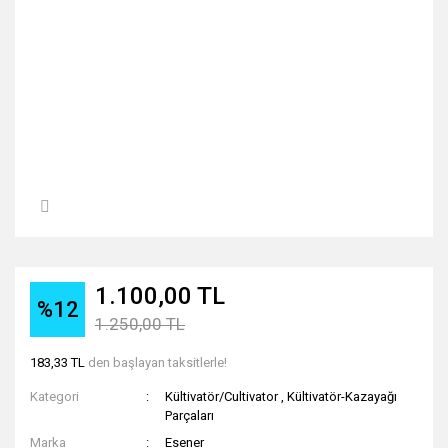
1.100,00 TL
%12
1.250,00 TL
183,33 TL
den başlayan taksitlerle!
Kategori
Kültivatör/Cultivator
,
Kültivatör-Kazayağı
Parçaları
Marka
Esener