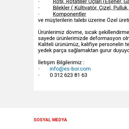
·
Rotil, Rotatiller Uçları (Esener,
·
Bilekler ( Kültivatör, Çizel, Pullu
·
Komponentler
ve müşterilerin talebi üzerine Özel üret
Ürünlerimiz dövme, sıcak şekillendirme 
sayede ürünlerimizde deformasyon olma
Kaliteli ürünümüz, kalifiye personelin t
yedek parça sağlamaktan gurur duyuyo
İletişim Bilgilerimiz :
·
info@es-bor.com
·
0 312 623 81 63
Bu ürünün fiyat bilgisi, resim, ürün açıklamalarında v
Görüş ve önerileriniz için teşekkür ederiz.
Ürün resmi kalitesiz, bozuk veya görüntülenemiyo
SOSYAL MEDYA
Ürün açıklamasında eksik bilgiler bulunuyor.