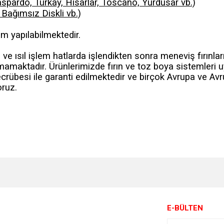
 Gaspardo, Türkay, Hisarlar, Toscano, Yurdusar vb.)
k, Bağımsız Diskli vb.)
im yapılabilmektedir.
ve ısıl işlem hatlarda işlendikten sonra meneviş fırınlar
maktadır. Ürünlerimizde fırın ve toz boya sistemleri 
ecrübesi ile garanti edilmektedir ve birçok Avrupa ve Avr
ruz.
e diğer konularda yetersiz gördüğünüz noktaları öneri formunu kullanarak tarafımı
Bu ürüne ilk yorumu siz yapın!
r.
Yorum Yaz
E-BÜLTEN