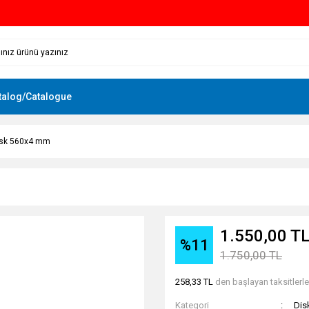
talog/Catalogue
Disk 560x4 mm
1.550,00 T
%11
1.750,00 TL
258,33 TL
den başlayan taksitlerle
Kategori
Dis