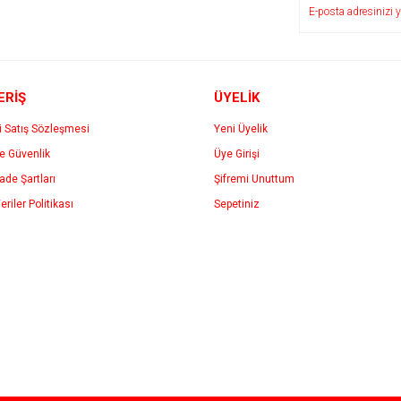
ERİŞ
ÜYELİK
i Satış Sözleşmesi
Yeni Üyelik
ve Güvenlik
Üye Girişi
Gönder
İade Şartları
Şifremi Unuttum
eriler Politikası
Sepetiniz