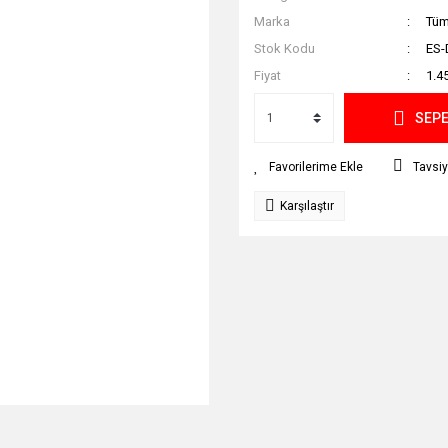
Marka
Tüm
Stok Kodu
ES-
Fiyat
1.4
SEPE
Tavsiy
Karşılaştır