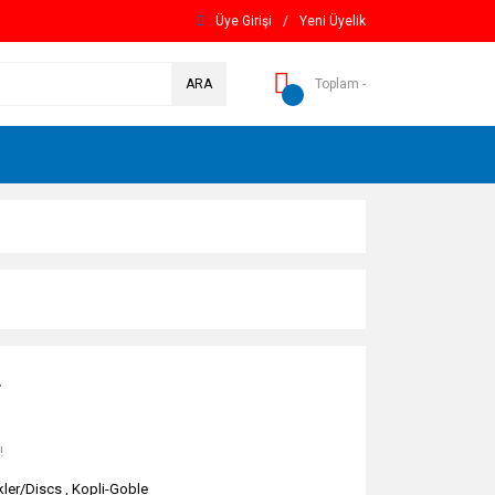
Üye Girişi
/
Yeni Üyelik
ARA
Toplam -
L
!
kler/Discs
,
Kopli-Goble