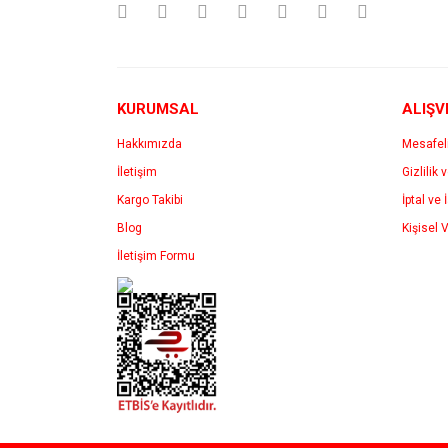
Ürün bilgilerinde hatalar bulunuyor.
Ürün fiyatı diğer sitelerden daha pahalı.
Bu ürüne benzer farklı alternatifler olmalı.
KURUMSAL
ALIŞV
Hakkımızda
Mesafel
İletişim
Gizlilik 
Kargo Takibi
İptal ve 
Blog
Kişisel V
İletişim Formu