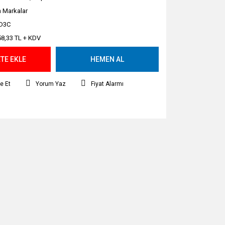
 Markalar
D3C
58,33 TL + KDV
TE EKLE
HEMEN AL
e Et
Yorum Yaz
Fiyat Alarmı