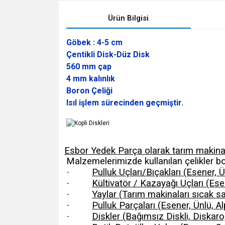
Ürün Bilgisi
Göbek : 4-5 cm
Çentikli Disk-Düz Disk
560 mm çap
4 mm kalınlık
Boron Çeliği
Isıl işlem sürecinden geçmiştir.
Esbor Yedek Parça olarak tarım makinas
Malzemelerimizde kullanılan çelikler boro
·
Pulluk Uçları/Bıçakları (Esener, 
·
Kültivatör / Kazayağı Uçları (Esen
·
Yaylar (Tarım makinaları sıcak sa
·
Pulluk Parçaları (Esener, Ünlü, A
·
Diskler (Bağımsız Diskli, Diskaro