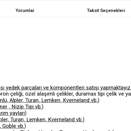
Yorumlar
Taksit Seçenekleri
ı yedek parçaları ve komponentleri satışı yapmaktayız
n çeliği, özel alaşımlı çelikler, duramax tipi çelik ve yay 
Ünlü, Alpler, Turan, Lemken, Kverneland vb.)
er , Nizip Tipi vb.)
rım yayları)
lpler, Turan, Lemken, Kverneland vb.)
, Goble vb.)