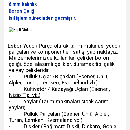
6 mm kalınlık
Boron Çeliği
Isıl işlem sürecinden geçmiştir.
Esbor Yedek Parça olarak tarım makinası yedek
parçaları ve komponentleri satışı yapmaktayız.
Malzemelerimizde kullanılan çelikler boron
çeliği, özel alaşımlı çelikler, duramax tipi çelik
ve yay çelikleridir.
·
Pulluk Uçları/Bıçakları (Esener, Ünlü,
Alpler, Turan, Lemken, Kverneland vb.)
·
Kültivatör / Kazayağı Uçları (Esener ,
Nizip Tipi vb.)
·
Yaylar (Tarım makinaları sıcak sarım
yayları)
·
Pulluk Parçaları (Esener, Ünlü, Alpler,
Turan, Lemken, Kverneland vb.)
·
Diskler (Bağımsız Diskli, Diskaro, Goble