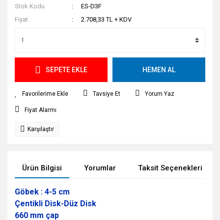
Stok Kodu
ES-D3F
Fiyat
2.708,33 TL + KDV
SEPETE EKLE
HEMEN AL
Tavsiye Et
Yorum Yaz
Fiyat Alarmı
Karşılaştır
Ürün Bilgisi
Yorumlar
Taksit Seçenekleri
Göbek : 4-5 cm
Çentikli Disk-Düz Disk
660 mm çap