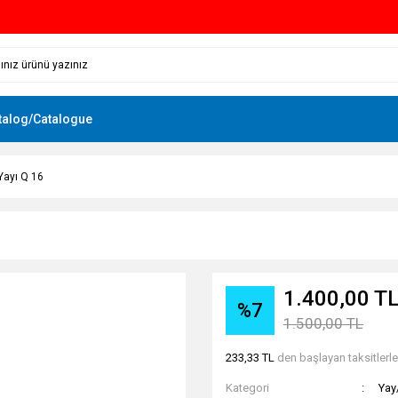
talog/Catalogue
 Yayı Q 16
1.400,00 T
%7
1.500,00 TL
233,33 TL
den başlayan taksitlerle
Kategori
Yay