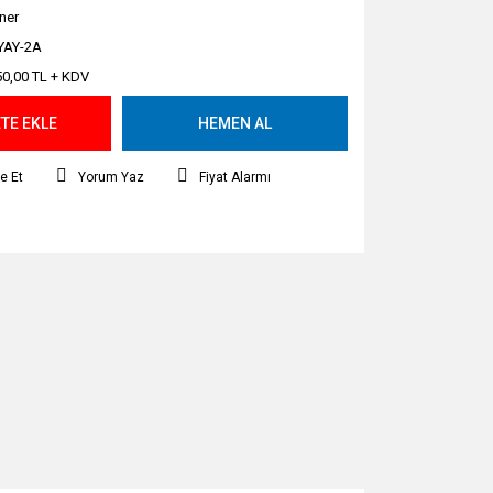
ner
YAY-2A
50,00 TL + KDV
TE EKLE
HEMEN AL
e Et
Yorum Yaz
Fiyat Alarmı