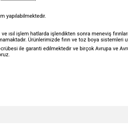
im yapılabilmektedir.
ve ısıl işlem hatlarda işlendikten sonra meneviş fırınlar
maktadır. Ürünlerimizde fırın ve toz boya sistemleri 
ecrübesi ile garanti edilmektedir ve birçok Avrupa ve Avr
ruz.
e diğer konularda yetersiz gördüğünüz noktaları öneri formunu kullanarak tarafımı
Bu ürüne ilk yorumu siz yapın!