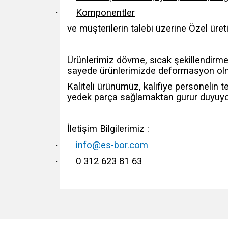
·
Komponentler
ve müşterilerin talebi üzerine Özel üret
Ürünlerimiz dövme, sıcak şekillendirme 
sayede ürünlerimizde deformasyon olma
Kaliteli ürünümüz, kalifiye personelin t
yedek parça sağlamaktan gurur duyuyo
İletişim Bilgilerimiz :
·
info@es-bor.com
·
0 312 623 81 63
Bu ürünün fiyat bilgisi, resim, ürün açıklamalarında v
Görüş ve önerileriniz için teşekkür ederiz.