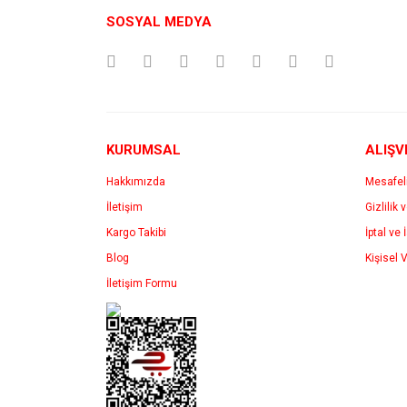
Ürün resmi kalitesiz, bozuk veya görüntülenemiyo
SOSYAL MEDYA
Ürün açıklamasında eksik bilgiler bulunuyor.
Ürün bilgilerinde hatalar bulunuyor.
Ürün fiyatı diğer sitelerden daha pahalı.
Bu ürüne benzer farklı alternatifler olmalı.
KURUMSAL
ALIŞV
Hakkımızda
Mesafel
İletişim
Gizlilik 
Kargo Takibi
İptal ve 
Blog
Kişisel V
İletişim Formu