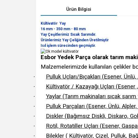
Ürün Bilgisi
Kültivatör Yay
16 mm - 350 mm - 80 mm
Yay Çeşitlerimiz Sıcak Sarımdır.
Ürünlerimiz Yay Çeliğinden Üretilmiştir
Isıl işlem sürecinden geçmiştir.
Esbor Yedek Parça olarak tarım maki
Malzemelerimizde kullanılan çelikler boro
·
Pulluk Uçları/Bıçakları (Esener, Ünlü,
·
Kültivatör / Kazayağı Uçları (Esener , 
·
Yaylar (Tarım makinaları sıcak sarım 
·
Pulluk Parçaları (Esener, Ünlü, Alple
·
Diskler (Bağımsız Diskli, Diskaro, Gob
·
Rotil, Rotatiller Uçları (Esener, Gasp
·
Bilekler ( Kültivatör, Çizel, Pulluk, Ba