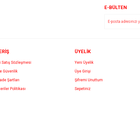
r.
Yorum Yaz
E-BÜLTEN
ERİŞ
ÜYELİK
i Satış Sözleşmesi
Yeni Üyelik
ve Güvenlik
Üye Girişi
Gönder
İade Şartları
Şifremi Unuttum
eriler Politikası
Sepetiniz