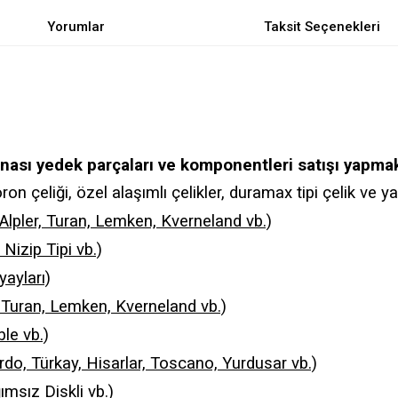
Yorumlar
Taksit Seçenekleri
nası yedek parçaları ve komponentleri satışı yapmak
n çeliği, özel alaşımlı çelikler, duramax tipi çelik ve yay 
 Alpler, Turan, Lemken, Kverneland vb.)
Nizip Tipi vb.)
yayları)
r, Turan, Lemken, Kverneland vb.)
le vb.)
ardo, Türkay, Hisarlar, Toscano, Yurdusar vb.)
ğımsız Diskli vb.)