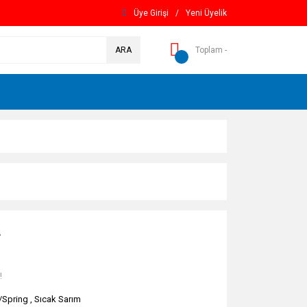
Üye Girişi
/
Yeni Üyelik
ARA
Toplam -
L
!
/Spring
,
Sıcak Sarım