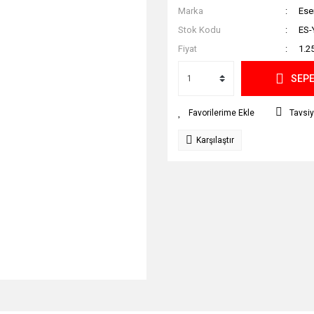
Marka
Ese
Stok Kodu
ES-
Fiyat
1.2
SEPE
Tavsiy
Karşılaştır