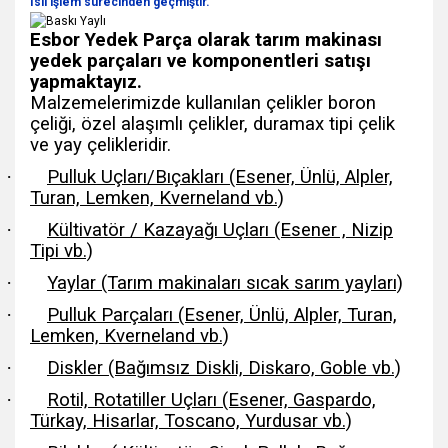
Isıl işlem sürecinden geçmiştir.
Esbor Yedek Parça olarak tarım makinası
yedek parçaları ve komponentleri satışı
yapmaktayız.
Malzemelerimizde kullanılan çelikler boron
çeliği, özel alaşımlı çelikler, duramax tipi çelik
ve yay çelikleridir.
·
Pulluk Uçları/Bıçakları (Esener, Ünlü, Alpler,
Turan, Lemken, Kverneland vb.)
·
Kültivatör / Kazayağı Uçları (Esener , Nizip
Tipi vb.)
·
Yaylar (Tarım makinaları sıcak sarım yayları)
·
Pulluk Parçaları (Esener, Ünlü, Alpler, Turan,
Lemken, Kverneland vb.)
·
Diskler (Bağımsız Diskli, Diskaro, Goble vb.)
·
Rotil, Rotatiller Uçları (Esener, Gaspardo,
Türkay, Hisarlar, Toscano, Yurdusar vb.)