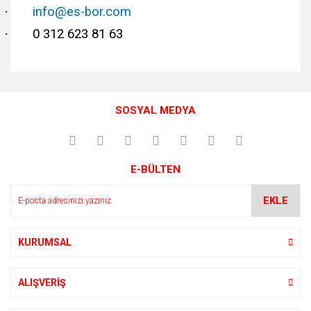
·
info@es-bor.com
·
0 312 623 81 63
Bu ürünün fiyat bilgisi, resim, ürün açıklamalarında ve diğer
konularda yetersiz gördüğünüz noktaları öneri formunu
Bu ürüne ilk yorumu siz yapın!
kullanarak tarafımıza iletebilirsiniz.
SOSYAL MEDYA
Görüş ve önerileriniz için teşekkür ederiz.
Yorum Yaz
Ürün resmi kalitesiz, bozuk veya görüntülenemiyor.
E-BÜLTEN
Ürün açıklamasında eksik bilgiler bulunuyor.
Ürün bilgilerinde hatalar bulunuyor.
EKLE
Ürün fiyatı diğer sitelerden daha pahalı.
Bu ürüne benzer farklı alternatifler olmalı.
KURUMSAL
ALIŞVERİŞ