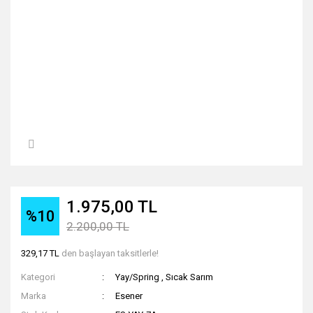
1.975,00 TL
%10
2.200,00 TL
329,17 TL
den başlayan taksitlerle!
Kategori
Yay/Spring
,
Sıcak Sarım
Marka
Esener