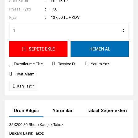
Stok Kodu
ES-LTK-02
Piyasa Fiyatı
150
Fiyat
137,50 TL + KDV
SEPETE EKLE
HEMEN AL
Tavsiye Et
Yorum Yaz
Fiyat Alarmı
Karşılaştır
Ürün Bilgisi
Yorumlar
Taksit Seçenekleri
35X200 80 Shore Kauçuk Takoz
Diskaro Lastik Takoz