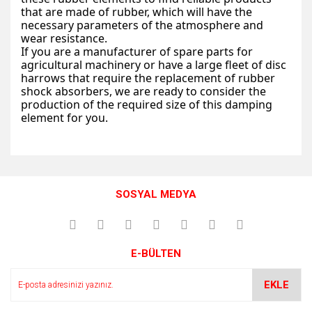
that are made of rubber, which will have the
necessary parameters of the atmosphere and
wear resistance.
If you are a manufacturer of spare parts for
agricultural machinery or have a large fleet of disc
harrows that require the replacement of rubber
shock absorbers, we are ready to consider the
production of the required size of this damping
element for you.
Bu ürünün fiyat bilgisi, resim, ürün açıklamalarında ve diğer
konularda yetersiz gördüğünüz noktaları öneri formunu
Bu ürüne ilk yorumu siz yapın!
kullanarak tarafımıza iletebilirsiniz.
SOSYAL MEDYA
Görüş ve önerileriniz için teşekkür ederiz.
Yorum Yaz
Ürün resmi kalitesiz, bozuk veya görüntülenemiyor.
E-BÜLTEN
Ürün açıklamasında eksik bilgiler bulunuyor.
Ürün bilgilerinde hatalar bulunuyor.
EKLE
Ürün fiyatı diğer sitelerden daha pahalı.