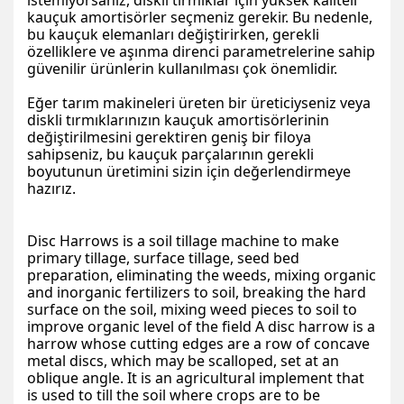
istemiyorsanız, diskli tırmıklar için yüksek kaliteli
kauçuk amortisörler seçmeniz gerekir. Bu nedenle,
bu kauçuk elemanları değiştirirken, gerekli
özelliklere ve aşınma direnci parametrelerine sahip
güvenilir ürünlerin kullanılması çok önemlidir.
Eğer tarım makineleri üreten bir üreticiyseniz veya
diskli tırmıklarınızın kauçuk amortisörlerinin
değiştirilmesini gerektiren geniş bir filoya
sahipseniz, bu kauçuk parçalarının gerekli
boyutunun üretimini sizin için değerlendirmeye
hazırız.
Disc Harrows is a soil tillage machine to make
primary tillage, surface tillage, seed bed
preparation, eliminating the weeds, mixing organic
and inorganic fertilizers to soil, breaking the hard
surface on the soil, mixing weed pieces to soil to
improve organic level of the field A disc harrow is a
harrow whose cutting edges are a row of concave
metal discs, which may be scalloped, set at an
oblique angle. It is an agricultural implement that
is used to till the soil where crops are to be