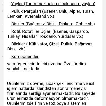
·
Yaylar (Tarım makinaları sıcak sarım yayları)
·
Pulluk Parçaları (Esener, Ünlü, Alpler, Turan,
Lemken, Kverneland vb.)
·
Diskler (Bağımsız Diskli, Diskaro, Goble vb.)
·
Rotil, Rotatiller Uçları (Esener, Gaspardo,
Türkay, Hisarlar, Toscano, Yurdusar vb.)
·
Bilekler ( Kültivatör, Çizel, Pulluk, Bağımsız
Diskli vb.)
·
Komponentler
ve müşterilerin talebi üzerine Özel üretim
yapılabilmektedir.
Ürünlerimiz dövme, sıcak şekillendirme ve ısıl
işlem hatlarda işlendikten sonra meneviş
fırınlarında sertliği ayarlanmaktadır. Bu sayede
ürünlerimizde deformasyon olmamaktadır.
Ürünlerimizde fırın ve toz boya sistemleri