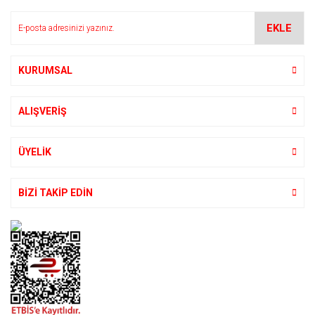
Ürün bilgilerinde hatalar bulunuyor.
EKLE
Ürün fiyatı diğer sitelerden daha pahalı.
Bu ürüne benzer farklı alternatifler olmalı.
KURUMSAL
ALIŞVERİŞ
Gönder
ÜYELİK
BİZİ TAKİP EDİN