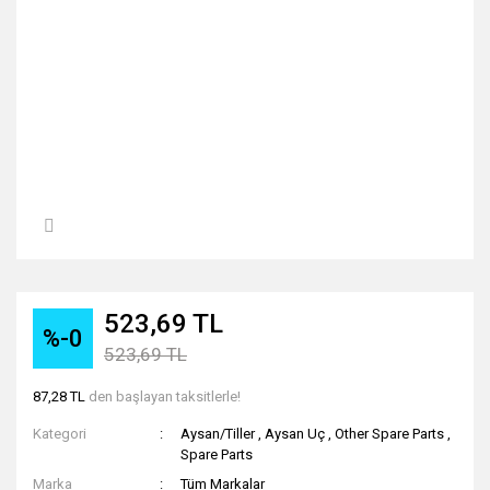
523,69 TL
%-0
523,69 TL
87,28 TL
den başlayan taksitlerle!
Kategori
Aysan/Tiller
,
Aysan Uç
,
Other Spare Parts
,
Spare Parts
Marka
Tüm Markalar