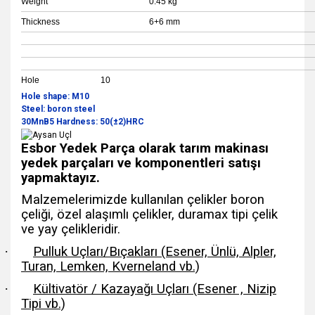
Weight
0.45 kg
Thickness
6+6 mm
Hole 10
Hole shape: M10
Steel: boron steel
30MnB5 Hardness: 50(±2)HRC
Esbor Yedek Parça olarak tarım makinası
yedek parçaları ve komponentleri satışı
yapmaktayız.
Malzemelerimizde kullanılan çelikler boron
çeliği, özel alaşımlı çelikler, duramax tipi çelik
ve yay çelikleridir.
·
Pulluk Uçları/Bıçakları (Esener, Ünlü, Alpler,
Turan, Lemken, Kverneland vb.)
·
Kültivatör / Kazayağı Uçları (Esener , Nizip
Tipi vb.)