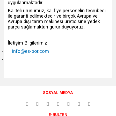
uygulanmaktadır.
Kaliteli ürünümüz, kalifiye personelin tecrübesi
ile garanti edilmektedir ve birçok Avrupa ve
Avrupa dışı tarım makinesi üreticisine yedek
parça sağlamaktan gurur duyuyoruz.
İletişim Bilgilerimiz :
·
info@es-bor.com
·
Bu ürünün fiyat bilgisi, resim, ürün açıklamalarında ve diğer
konularda yetersiz gördüğünüz noktaları öneri formunu
Bu ürüne ilk yorumu siz yapın!
kullanarak tarafımıza iletebilirsiniz.
SOSYAL MEDYA
Görüş ve önerileriniz için teşekkür ederiz.
Yorum Yaz
Ürün resmi kalitesiz, bozuk veya görüntülenemiyor.
E-BÜLTEN
Ürün açıklamasında eksik bilgiler bulunuyor.