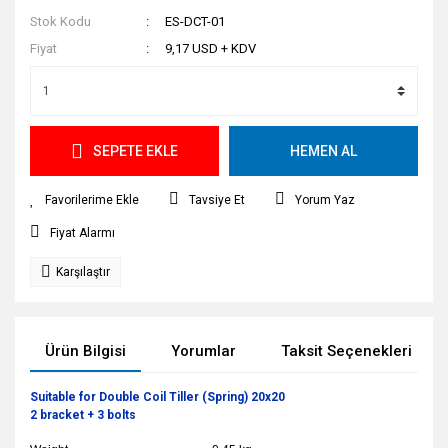
Stok Kodu
ES-DCT-01
Fiyat
9,17 USD + KDV
SEPETE EKLE
HEMEN AL
Tavsiye Et
Yorum Yaz
Fiyat Alarmı
Karşılaştır
Ürün Bilgisi
Yorumlar
Taksit Seçenekleri
Suitable for Double Coil Tiller (Spring) 20x20
2 bracket + 3 bolts