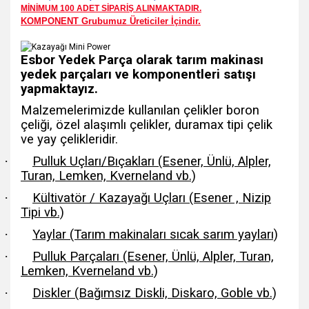
MİNİMUM 100 ADET SİPARİŞ ALINMAKTADIR.
KOMPONENT Grubumuz Üreticiler İçindir.
Esbor Yedek Parça olarak tarım makinası
yedek parçaları ve komponentleri satışı
yapmaktayız.
Malzemelerimizde kullanılan çelikler boron
çeliği, özel alaşımlı çelikler, duramax tipi çelik
ve yay çelikleridir.
·
Pulluk Uçları/Bıçakları (Esener, Ünlü, Alpler,
Turan, Lemken, Kverneland vb.)
·
Kültivatör / Kazayağı Uçları (Esener , Nizip
Tipi vb.)
·
Yaylar (Tarım makinaları sıcak sarım yayları)
·
Pulluk Parçaları (Esener, Ünlü, Alpler, Turan,
Lemken, Kverneland vb.)
·
Diskler (Bağımsız Diskli, Diskaro, Goble vb.)