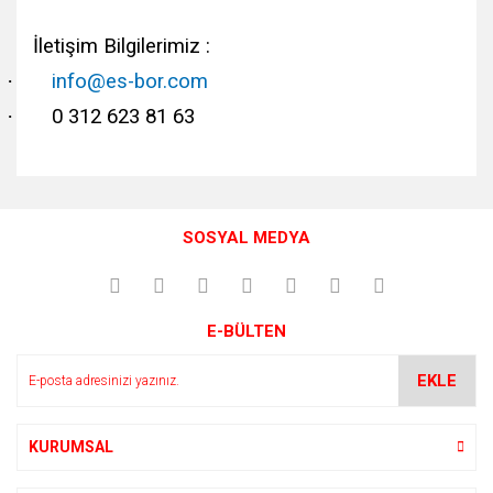
İletişim Bilgilerimiz :
·
info@es-bor.com
·
0 312 623 81 63
Bu ürünün fiyat bilgisi, resim, ürün açıklamalarında ve diğer
konularda yetersiz gördüğünüz noktaları öneri formunu
Bu ürüne ilk yorumu siz yapın!
kullanarak tarafımıza iletebilirsiniz.
SOSYAL MEDYA
Görüş ve önerileriniz için teşekkür ederiz.
Yorum Yaz
Ürün resmi kalitesiz, bozuk veya görüntülenemiyor.
E-BÜLTEN
Ürün açıklamasında eksik bilgiler bulunuyor.
Ürün bilgilerinde hatalar bulunuyor.
EKLE
Ürün fiyatı diğer sitelerden daha pahalı.
Bu ürüne benzer farklı alternatifler olmalı.
KURUMSAL