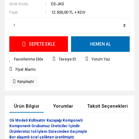
Stok Kodu
ES-JKS
Fiyat
12.500,00 TL + KDV
SEPETE EKLE
HEMEN AL
Tavsiye Et
Yorum Yaz
Fiyat Alarmı
Karşılaştır
Ürün Bilgisi
Yorumlar
Taksit Seçenekleri
Ok Modeli Kültivatör Kazayağı Komponeti
Komponent Grubumuz Üreticiler İçindir.
Ürünlerimiz Isıl İşlem Sürecinden Geçmiştir.
Bor alaşımlı özel çelikten üretilmiştir.