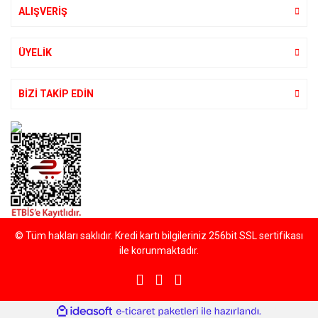
ALIŞVERİŞ
Gönder
ÜYELİK
BİZİ TAKİP EDİN
© Tüm hakları saklıdır. Kredi kartı bilgileriniz 256bit SSL sertifikası
ile korunmaktadır.
ile
ideasoft
e-