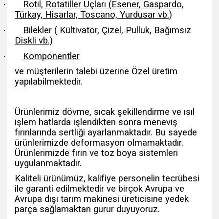
·
Rotil, Rotatiller Uçları (Esener, Gaspardo,
Türkay, Hisarlar, Toscano, Yurdusar vb.)
·
Bilekler ( Kültivatör, Çizel, Pulluk, Bağımsız
Diskli vb.)
·
Komponentler
ve müşterilerin talebi üzerine Özel üretim
yapılabilmektedir.
Ürünlerimiz dövme, sıcak şekillendirme ve ısıl
işlem hatlarda işlendikten sonra meneviş
fırınlarında sertliği ayarlanmaktadır. Bu sayede
ürünlerimizde deformasyon olmamaktadır.
Ürünlerimizde fırın ve toz boya sistemleri
uygulanmaktadır.
Kaliteli ürünümüz, kalifiye personelin tecrübesi
ile garanti edilmektedir ve birçok Avrupa ve
Avrupa dışı tarım makinesi üreticisine yedek
parça sağlamaktan gurur duyuyoruz.