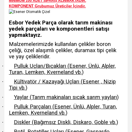
MİNİMUM 100 ADET SİPARİŞ ALINMAKTADIR.
KOMPONENT Grubumuz Üreticiler İçindir.
Esbor Yedek Parça olarak tarım makinası
yedek parçaları ve komponentleri satışı
yapmaktayız.
Malzemelerimizde kullanılan çelikler boron
çeliği, özel alaşımlı çelikler, duramax tipi çelik
ve yay çelikleridir.
·
Pulluk Uçları/Bıçakları (Esener, Ünlü, Alpler,
Turan, Lemken, Kverneland vb.)
·
Kültivatör / Kazayağı Uçları (Esener , Nizip
Tipi vb.)
·
Yaylar (Tarım makinaları sıcak sarım yayları)
·
Pulluk Parçaları (Esener, Ünlü, Alpler, Turan,
Lemken, Kverneland vb.)
·
Diskler (Bağımsız Diskli, Diskaro, Goble vb.)
·
Rotil, Rotatiller Uçları (Esener, Gaspardo,