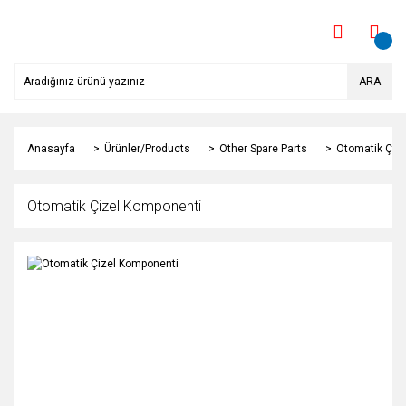
ARA
Anasayfa
Ürünler/Products
Other Spare Parts
Otomatik Çiz
Otomatik Çizel Komponenti