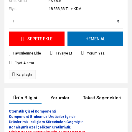
Stok Kodu
ES-OCK
Fiyat
18.333,33 TL + KDV
SEPETE EKLE
HEMEN AL
Tavsiye Et
Yorum Yaz
Fiyat Alarmı
Karşılaştır
Ürün Bilgisi
Yorumlar
Taksit Seçenekleri
Otomatik Çizel Komponenti
Komponent Grubumuz Üreticiler İçindir.
Ürünlerimiz Isıl İşlem Sürecinden Geçmiştir.
Bor alaşımlı özel çelikten üretilmiştir.