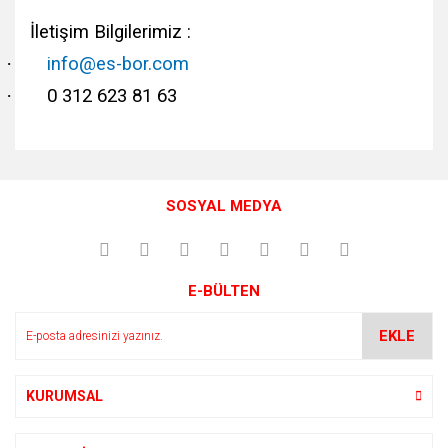
İletişim Bilgilerimiz :
·
info@es-bor.com
·
0 312 623 81 63
Bu ürünün fiyat bilgisi, resim, ürün açıklamalarında ve diğer
konularda yetersiz gördüğünüz noktaları öneri formunu
Bu ürüne ilk yorumu siz yapın!
kullanarak tarafımıza iletebilirsiniz.
SOSYAL MEDYA
Görüş ve önerileriniz için teşekkür ederiz.
Yorum Yaz
Ürün resmi kalitesiz, bozuk veya görüntülenemiyor.
E-BÜLTEN
Ürün açıklamasında eksik bilgiler bulunuyor.
Ürün bilgilerinde hatalar bulunuyor.
EKLE
Ürün fiyatı diğer sitelerden daha pahalı.
Bu ürüne benzer farklı alternatifler olmalı.
KURUMSAL