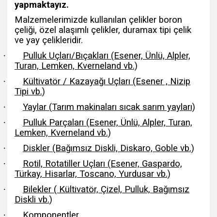
yapmaktayız.
Malzemelerimizde kullanılan çelikler boron
çeliği, özel alaşımlı çelikler, duramax tipi çelik
ve yay çelikleridir.
·
Pulluk Uçları/Bıçakları (Esener, Ünlü, Alpler,
Turan, Lemken, Kverneland vb.)
·
Kültivatör / Kazayağı Uçları (Esener , Nizip
Tipi vb.)
·
Yaylar (Tarım makinaları sıcak sarım yayları)
·
Pulluk Parçaları (Esener, Ünlü, Alpler, Turan,
Lemken, Kverneland vb.)
·
Diskler (Bağımsız Diskli, Diskaro, Goble vb.)
·
Rotil, Rotatiller Uçları (Esener, Gaspardo,
Türkay, Hisarlar, Toscano, Yurdusar vb.)
·
Bilekler ( Kültivatör, Çizel, Pulluk, Bağımsız
Diskli vb.)
·
Komponentler