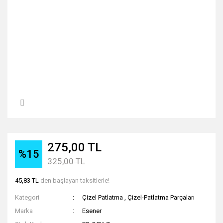
275,00 TL
%15
325,00 TL
45,83 TL
den başlayan taksitlerle!
Kategori
Çizel Patlatma
,
Çizel-Patlatma Parçaları
Marka
Esener