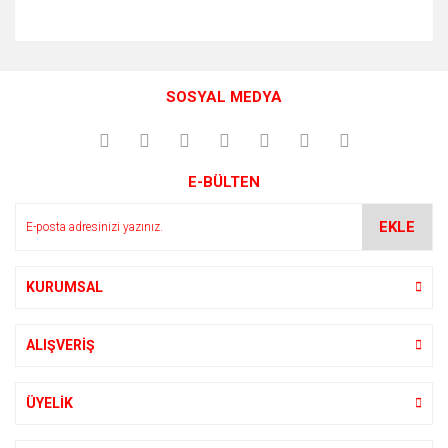
Bu ürünün fiyat bilgisi, resim, ürün açıklamalarında ve diğer
konularda yetersiz gördüğünüz noktaları öneri formunu
Bu ürüne ilk yorumu siz yapın!
kullanarak tarafımıza iletebilirsiniz.
SOSYAL MEDYA
Görüş ve önerileriniz için teşekkür ederiz.
Yorum Yaz
Ürün resmi kalitesiz, bozuk veya görüntülenemiyor.
E-BÜLTEN
Ürün açıklamasında eksik bilgiler bulunuyor.
Ürün bilgilerinde hatalar bulunuyor.
EKLE
Ürün fiyatı diğer sitelerden daha pahalı.
Bu ürüne benzer farklı alternatifler olmalı.
KURUMSAL
ALIŞVERİŞ
Gönder
ÜYELİK