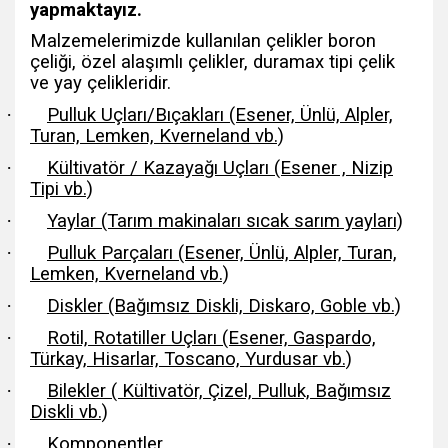
yapmaktayız.
Malzemelerimizde kullanılan çelikler boron
çeliği, özel alaşımlı çelikler, duramax tipi çelik
ve yay çelikleridir.
·
Pulluk Uçları/Bıçakları (Esener, Ünlü, Alpler,
Turan, Lemken, Kverneland vb.)
·
Kültivatör / Kazayağı Uçları (Esener , Nizip
Tipi vb.)
·
Yaylar (Tarım makinaları sıcak sarım yayları)
·
Pulluk Parçaları (Esener, Ünlü, Alpler, Turan,
Lemken, Kverneland vb.)
·
Diskler (Bağımsız Diskli, Diskaro, Goble vb.)
·
Rotil, Rotatiller Uçları (Esener, Gaspardo,
Türkay, Hisarlar, Toscano, Yurdusar vb.)
·
Bilekler ( Kültivatör, Çizel, Pulluk, Bağımsız
Diskli vb.)
·
Komponentler