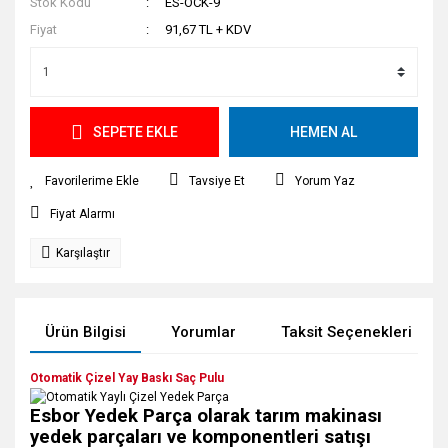
Stok Kodu
ES-OCK-9
Fiyat
91,67 TL + KDV
SEPETE EKLE
HEMEN AL
Tavsiye Et
Yorum Yaz
Fiyat Alarmı
Karşılaştır
Ürün Bilgisi
Yorumlar
Taksit Seçenekleri
Otomatik Çizel Yay Baskı Saç Pulu
Esbor Yedek Parça olarak tarım makinası
yedek parçaları ve komponentleri satışı