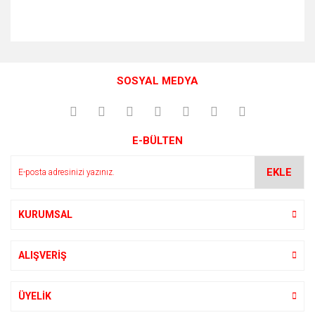
Bu ürünün fiyat bilgisi, resim, ürün açıklamalarında ve diğer
konularda yetersiz gördüğünüz noktaları öneri formunu
Bu ürüne ilk yorumu siz yapın!
kullanarak tarafımıza iletebilirsiniz.
SOSYAL MEDYA
Görüş ve önerileriniz için teşekkür ederiz.
Yorum Yaz
Ürün resmi kalitesiz, bozuk veya görüntülenemiyor.
E-BÜLTEN
Ürün açıklamasında eksik bilgiler bulunuyor.
Ürün bilgilerinde hatalar bulunuyor.
EKLE
Ürün fiyatı diğer sitelerden daha pahalı.
Bu ürüne benzer farklı alternatifler olmalı.
KURUMSAL
ALIŞVERİŞ
Gönder
ÜYELİK