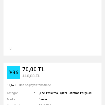
70,00 TL
%36
110,00 TL
11,67 TL
den başlayan taksitlerle!
Kategori
Çizel Patlatma
,
Çizel-Patlatma Parçaları
Marka
Esener